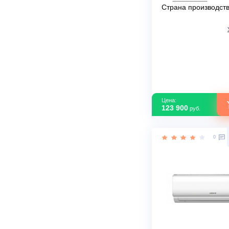
Настенный к
Toshiba RAS-
16E2AVG-EE
В наличии
Площадь м2
Мощность
кВт
Страна прои