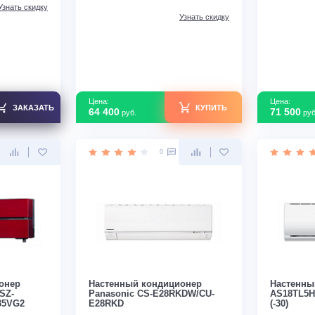
Да
Инвертор
Да
т
2054
Мощность
0,812 (0,100–1,680)
кВт
зводства
Япония
Страна производства
Китай
с
Узнать скидку
Узнать скидку
Цена:
ЗАКАЗАТЬ
КУПИТЬ
64 400
руб.
0
0