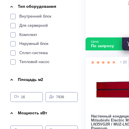
Electrolux
Инвертор
Услуги
Energolux
Мощность кВ
Страна прои
Funai
Проектирование
Установка
Ремонт
Серви
Gree
Тип оборудования
Green
Внутренний блок
Haier
Для серверной
Hisense
Комплект
Hitachi
Цена:
Наружный блок
По запросу
Kentatsu
Сплит-система
Lessar
Тепловой насос
Lg
MDV
Площадь м2
Midea