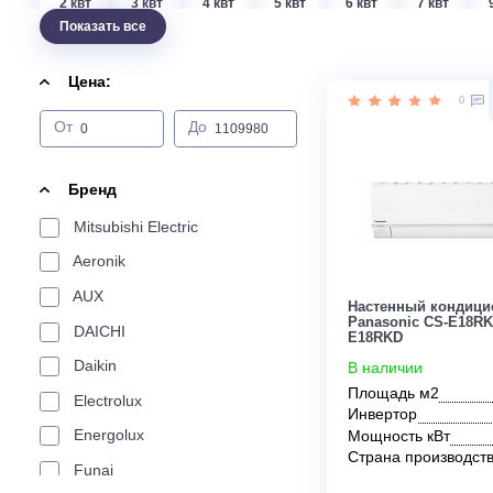
По мощности
2 квт
3 квт
4 квт
5 квт
6 квт
7 кв
Показать все
По производителю
Цена:
LG
Aeronik
Aux
Electrolux
Funai
От
До
Tosot
Weltem
Daikin
Haier
Ballu
Бренд
По характеристикам
Mitsubishi Electric
Сплит-системы
Мульти-сплит
Инверторные
Aeronik
AUX
Настенный к
По цвету
Panasonic C
DAICHI
E18RKD
Daikin
В наличии
Черный
Золотой
Красный
Площадь м2