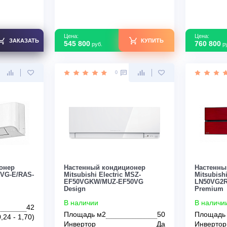
ондиционер
Настенный кондиционер
KPA2 / LU-
Mitsubishi Electric MSZ-
+ on/off
LN60VG2V / MUZ-LN60VG2
Premium
В наличии
70
Площадь м2
60
Нет
Инвертор
Да
т
2,374
Мощность кВт
6,10
зводства
Китай
Страна производства
Тайланд
Узнать скидку
Узнать скидку
Цена:
ЗАКАЗАТЬ
КУПИТЬ
545 800
руб.