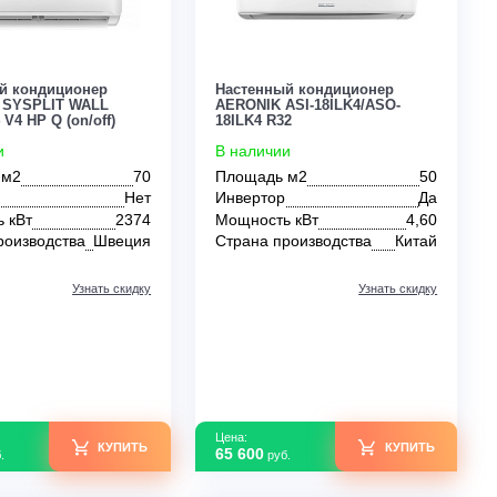
КУПИТЬ
94 200
289 800
руб.
руб.
0
0
Настенный кондиционер
Настенный кондиц
Systemair SYSPLIT WALL
AERONIK ASI-18IL
SMART 24 V4 HP Q (on/off)
18ILK4 R32
В наличии
В наличии
Площадь м2
70
Площадь м2
Инвертор
Нет
Инвертор
Мощность кВт
2374
Мощность кВт
Страна производства
Швеция
Страна производс