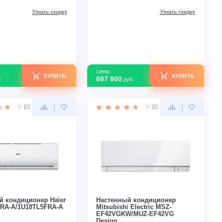
Площадь м2
Инвертор
Да
Инвертор
Мощность
1,025 (0,170–1,760)
кВт
Мощность кВт
Страна производства
Китай
Страна производс
Узнать скидку
Цена:
Цена:
КУПИТЬ
71 500
687 800
руб.
руб.
0
0