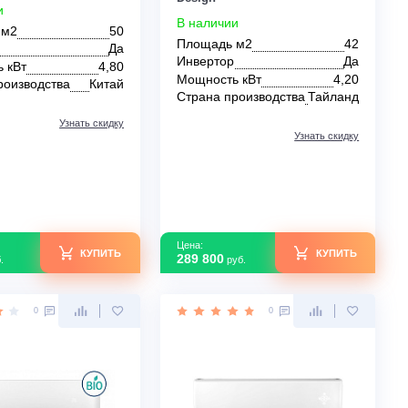
Настенный кондиционер Haier
Настенный кондиц
AS18TL5HRA-A/1U18TL5FRA-A
Mitsubishi Electric
(-30)
EF42VGKW/MUZ-E
Design
В наличии
В наличии
Площадь м2
50
Площадь м2
Инвертор
Да
Инвертор
Мощность кВт
4,80
Мощность кВт
Страна производства
Китай
Страна производс
Узнать скидку
Цена:
Цена: