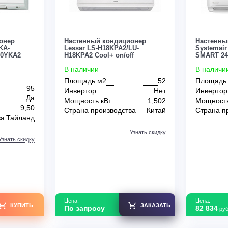
КУПИТЬ
ЗАКАЗАТЬ
По запросу
0
0
ондиционер
Настенный кондиционер
ctric PKA-
Lessar LS-H18KPA2/LU-
UZ-ZM100YKA2
H18KPA2 Cool+ on/off
)
В наличии
Площадь м2
52
95
Инвертор
Нет
Да
Мощность кВт
1,502
т
9,50
Страна производства
Китай