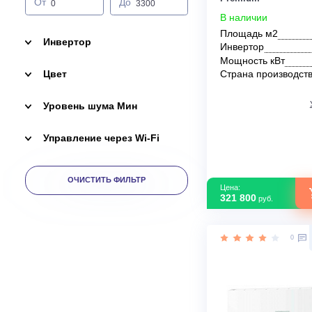
Mitsubishi Heavy
От
До
Panasonic
Royal Clima
Мощность кВт
Настенный к
Mitsubishi Ele
Sysimple
LN35VG2R / 
Premium
От
До
Toshiba
В наличии
Tosot
Площадь м2
Инвертор
Инвертор
Vetero
Мощность кВ
Zilon
Цвет
Страна прои
Уровень шума Мин
Управление через Wi-Fi
ОЧИСТИТЬ ФИЛЬТР
Цена: