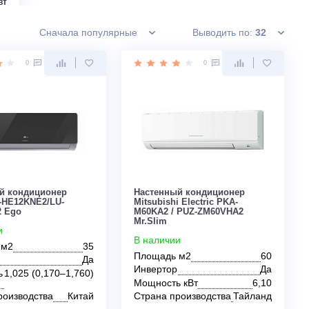
4 квт
25 квт
Сначала популярные
Вывод
0
0
MDV
Midea
Mitsubishi
Panasonic
Royal Clima
Мобильные
Напольно-потолочные
Оконные
Настенный кондиционер
Настенный кондиц
Lessar LS-HE12KNE2/LU-
Mitsubishi Electric
HE12KNE2 Ego
M60KA2 / PUZ-ZM6
Mr.Slim
В наличии
В наличии
Площадь м2
35