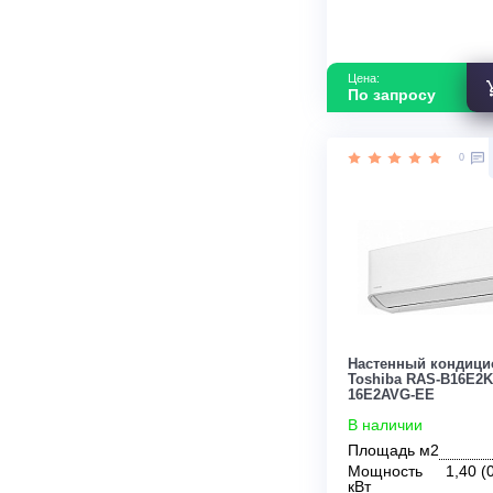
Настенный к
Lessar LS-H24
H24KPA2 Cool
В наличии
Площадь м2
Инвертор
Мощность кВ
Страна прои
Цена:
По запросу