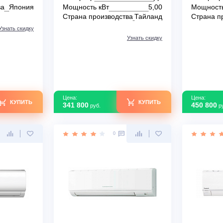
0
0
ондиционер
Настенный кондиционер
B16E2KVG-E/RAS-
Mitsubishi Electric MSZ-
EF50VGKW/MUZ-EF50VG
Design
В наличии
42
Площадь м2
50
1,40 (0,24 - 1,70)
Инвертор
Да
зводства
Япония
Мощность кВт
5,00
Страна производства
Тайланд
Узнать скидку
Узнать скидку