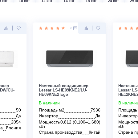
т
9 квт
10 квт
12 квт
14 квт
18 квт
2
0
0
Green
Hisense
Hitachi
Kentatsu
Lessar
Потолочные
Настенные
Канальные
Кассетные
ондиционер
Настенный кондиционер
S-E18RKDW/CU-
Lessar LS-HE09KNE2/LU-
HE09KNE2 Ego
В наличии
50
Площадь м2
7936