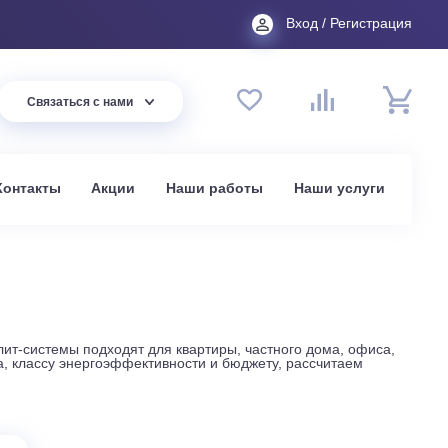
Вход
44 94
Связаться с нами
до 20:00
t.ru
омпании
Контакты
Акции
Наши работы
На
в Москве
астенные сплит-системы подходят для квартиры, частного д
уровню шума, классу энергоэффективности и бюджету, рас