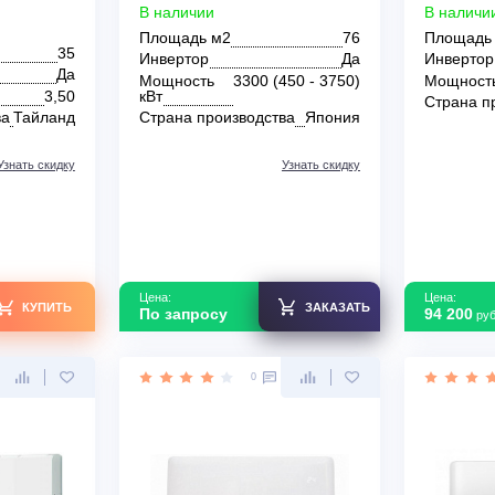
ондиционер
Настенный кондиционер
ctric MSZ-
Panasonic CS-E28RKDW/CU-
MUZ-LN35VG2
E28RKD
В наличии
Площадь м2
76
35
Инвертор
Да
Да
Мощность
3300 (450 - 3750)
т
3,50
кВт
зводства
Тайланд
Страна производства
Япония
Узнать скидку
Узнать скидку
Цена: