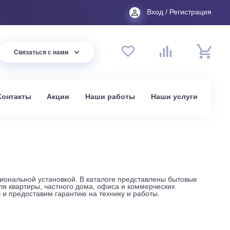
Вход
44 94
Связаться с нами
до 20:00
t.ru
омпании
Контакты
Акции
Наши работы
На
ой и профессиональной установкой. В каталоге представле
ые модели для квартиры, частного дома, офиса и коммерче
жа под ключ и предоставим гарантию на технику и работы.