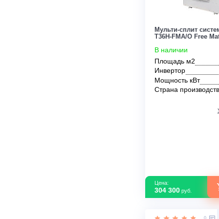
Цена:
316 100
руб.
Мульти-сплит
T36H-FMA/O F
В наличии
Площадь м2