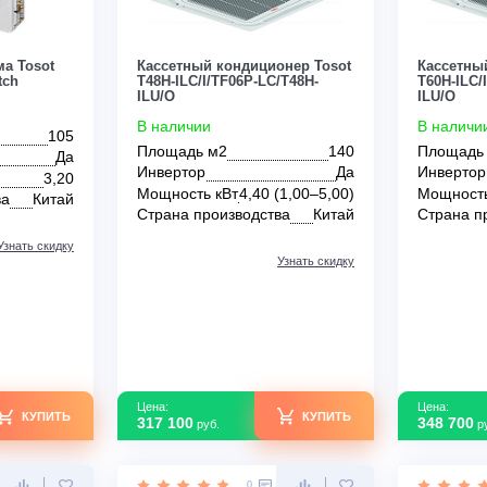
Цена:
КУПИТЬ
КУПИТЬ
314 400
руб.
0
0
 система Tosot
Кассетный кондиционер Tosot
ree Match
T48H-ILC/I/TF06P-LC/T48H-
ILU/O
В наличии
105
Площадь м2
140