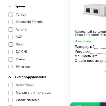
По площади
Цена:
20 м²
24 м²
25 м²
30 м²
34 м²
35 
От
До
200 м²
Бренд
По производителю
Turkov
LG
Aeronik
Aux
Electrolux
Funai
Mitsubishi Electric
Tosot
Weltem
Daikin
Haier
Ballu
Aeronik
Канальный к
Tosot TFRI40B
AUX
В наличии
По характеристикам
Ballu
Площадь м2
Инвертор
DAICHI
Сплит-системы
Мульти-сплит
Инверторные
Мощность кВ
Daikin
Страна прои
По цвету
Electrolux
Energolux