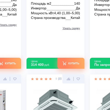
ондиционер
Напольно-потолочные
D/I/T48H-ILU/O
кондиционеры Tosot T48H-
ILF/I/T48H-ILU/O
В наличии
140
Площадь м2
140
Да
Инвертор
Да
т
4,40 (1,00–5,00)
Мощность кВт
4,40 (1,00–5,00)
зводства
Китай
Страна производства
Китай
Узнать скидку
Узнать скидку