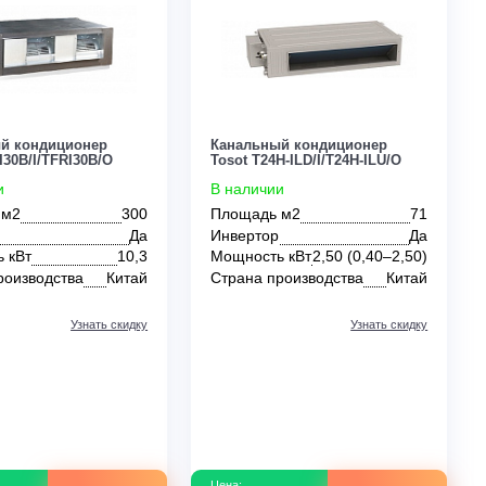
0
0
² кассетный
70 м²
80 м²
90 м²
100 м²
150 
MDV
Midea
Mitsubishi
Panasonic
Royal Clima
Канальный кондиционер
Канальный конди
Tosot TFRI30B/I/TFRI30B/O
Tosot T24H-ILD/I/T
В наличии
В наличии
Площадь м2
300
Площадь м2
Инвертор
Да
Инвертор
Мобильные
Напольно-потолочные
Оконные
Мощность кВт
10,3
Мощность кВт
2,50
Страна производства
Китай
Страна производс
Узнать скидку