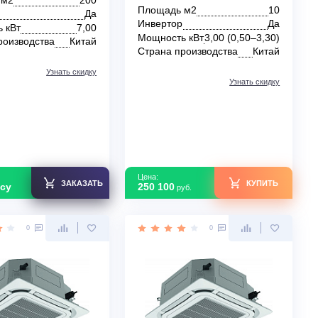
Канальный кондиционер
Кассетный кондиц
Tosot TFRI20B/I/TFRI20B/O
T36H-ILC/I/TF06P-L
ILU/O
В наличии
В наличии
Площадь м2
200
Площадь м2
Инвертор
Да
Инвертор
Мощность кВт
7,00
Мощность кВт
3,00
Страна производства
Китай
Страна производс
Узнать скидку