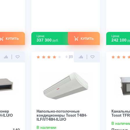
ILF/I/T60H-ILU/O
В наличии
80
Площадь м2
154
Да
Инвертор
Да
т
2,20
Мощность кВт
4,80 (1,20–5,00)
зводства
Китай
Страна производства
Китай
Узнать скидку
Узнать скидку
Цена:
КУПИТЬ
КУПИТЬ
337 300
руб.
0
0