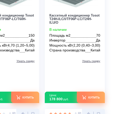
Цена:
Цена:
ЗАКАЗАТЬ
По запросу
250 100
руб.
0
0
Кассетный кондиционер Tosot
Кассетный кондиц
T60H-ILC/I/TF06P-LC/T60H-
T24H-ILC/I/TF06P-L
ILU/O
ILU/O
В наличии
В наличии
Площадь м2
150
Площадь м2