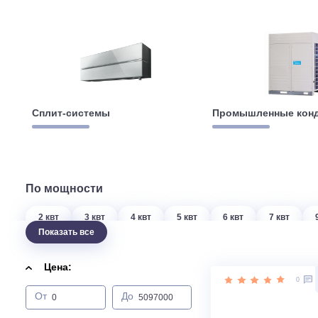
Сплит-системы
Промышленны
По мощности
2 квт
3 квт
4 квт
5 квт
6 квт
7 кв
Показать все