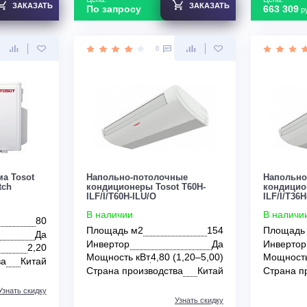
го дома
в деревянный дом
в спальне
в детскую
Цена:
ЗАКАЗАТЬ
ЗАКАЗАТЬ
По запросу
0
0
 система Tosot
Напольно-потолочные
ree Match
кондиционеры Tosot T60H-