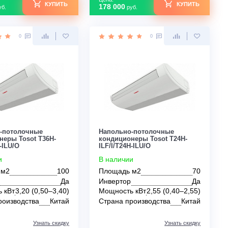
для коттеджа
для квартиры
для частного дома
Цена:
Цена:
КУПИТЬ
663 309
178 000
руб.
руб.
0
0
Напольно-потолочные
Напольно-потоло
кондиционеры Tosot T36H-
кондиционеры Tos