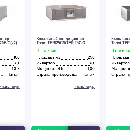
0
0
м²
36 м²
40 м²
45 м²
50 м²
60 м²
60 м
Green
Hisense
Hitachi
Kentatsu
Lessar
ондиционер
Канальный кондиционер
/I/TFRI20B/O(x2)
Tosot TFRI25C/I/TFRI25C/O
В наличии
400
Площадь м2
250
Да
Инвертор
Да
Потолочные
Настенные
Канальные
Кассетные
т
13,9
Мощность кВт
8,90
зводства
Китай
Страна производства
Китай
Узнать скидку
Узнать скидку