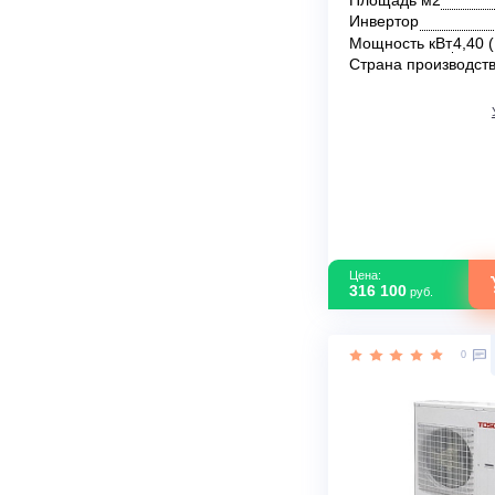
Канальный к
Tosot T48H-IL
В наличии
Площадь м2
Инвертор
Мощность кВ
Страна прои