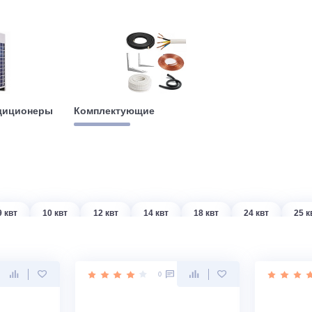
е кондиционеры
Комплектующие
т
9 квт
10 квт
12 квт
14 квт
18 квт
2