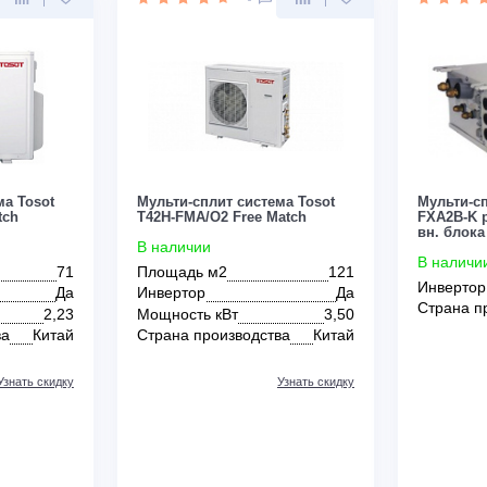
Да
Инвертор
Да
т
3,20
Мощность кВт
4,40 (1,00–5,00)
зводства
Китай
Страна производства
Китай
Узнать скидку
Узнать скидку
Цена:
КУПИТЬ
КУПИТЬ
317 100
руб.
0
0