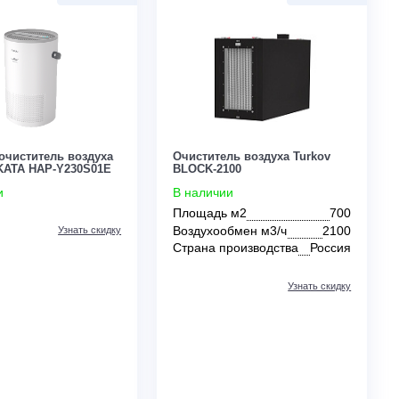
0
Бытовой очиститель воздуха
Очиститель воздух
серии YAKATA HAP-Y230S01E
BLOCK-2100
В наличии
В наличии
Площадь м2
Воздухообмен м3/
Узнать скидку
Страна производс