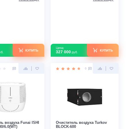
В наличии
В наличии
Площадь м2
370
Площадь м2
Воздухообмен м3/ч
1100
Воздухообмен м3/
Страна производства
Россия
Страна производс
Узнать скидку
Цена:
Цена:
КУПИТЬ
312 000
327 000
руб.
руб.
0