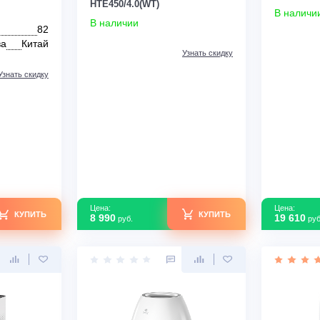
оздуха Daikin
Очиститель воздуха Funai
HATAMOTO FAW-
HTE450/4.0(WT)
В наличии
82
зводства
Китай
Узнать скидку
Узнать скидку