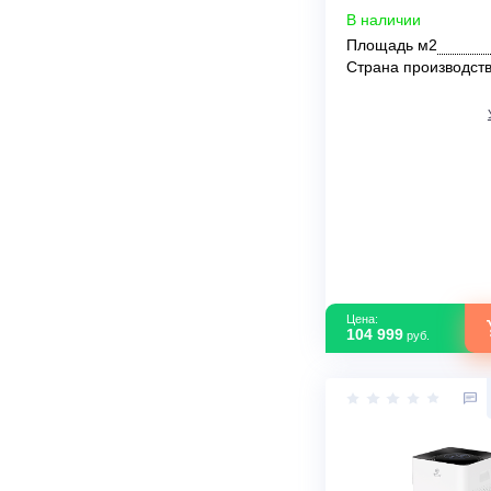
Очиститель в
MCK MCK55W
В наличии
Площадь м2
Страна прои