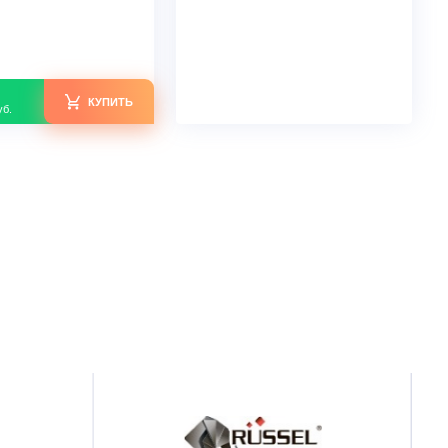
Очиститель воздуха Turkov
тест
BLOCK-4000
Нет в наличии
В наличии
Площадь м2
800
Воздухообмен м3/ч
4000
Страна производства
Россия
Узнать скидку
Цена: