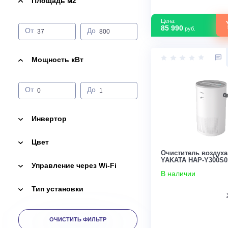
Приточная установка
Площадь м2
Цена:
85 990
руб.
От
До
Мощность кВт
От
До
Инвертор
Цвет
Очиститель в
YAKATA HAP-