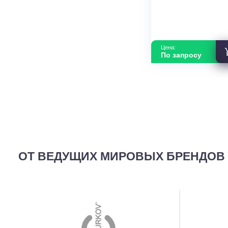
Очиститель в
Electric MA-
HOME
В наличии
Площадь м2
Цена: