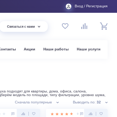
Вход
44 94
Связаться с нами
до 20:00
t.ru
омпании
Контакты
Акции
Наши работы
На
стители воздуха подходят для квартиры, дома, офиса, сало
грязнений. Подберём модель по площади, типу фильтрации,
Сначала популярные
Вывод