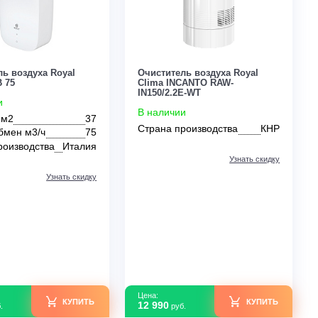
Цена:
Цена:
КУПИТЬ
19 610
164 000
руб.
руб.
0
Очиститель воздуха Royal
Очиститель воздух
Clima RCB 75
Clima INCANTO RA
IN150/2.2E-WT
В наличии
В наличии
Площадь м2
37
Страна производс