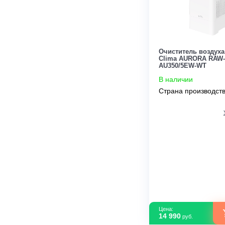
Цена:
104 999
руб.
Очиститель в
Clima AUROR
AU350/5EW-W
В наличии
Страна прои