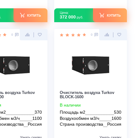
Цена:
Цена:
КУПИТЬ
12 590
372 000
руб.
руб.
0
0
Очиститель воздуха Turkov
Очиститель воздух
BLOCK-1100
BLOCK-1600