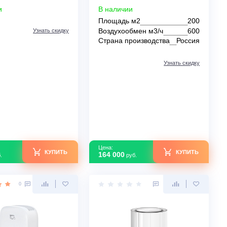
Очиститель воздуха Funai ISHI
Очиститель воздух
FAW-ISE480/6.0(WT)
BLOCK-600
В наличии
В наличии
Площадь м2
Воздухообмен м3/
Узнать скидку
Страна производс