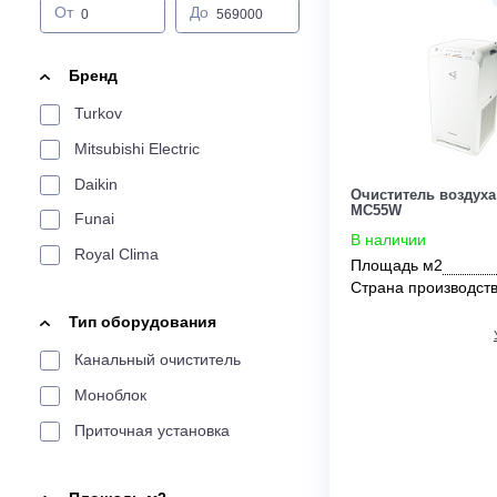
Цена:
От
До
Бренд
Turkov
Mitsubishi Electric
Daikin
Очиститель в
MC55W
Funai
В наличии
Royal Clima
Площадь м2
Страна прои
Тип оборудования
Канальный очиститель
Моноблок