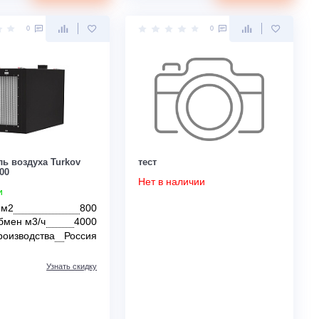
Воздухообмен м3/ч
75
Страна производства
Италия
Узнать скидку
Цена:
Цена:
КУПИТЬ
22 650
12 990
руб.
руб.
0
0