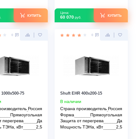
Цена:
Цена:
КУПИТЬ
43 250
60 070
руб.
руб.
0
0
Shuft EHR 1000x500-75
Shuft EHR 400x200-