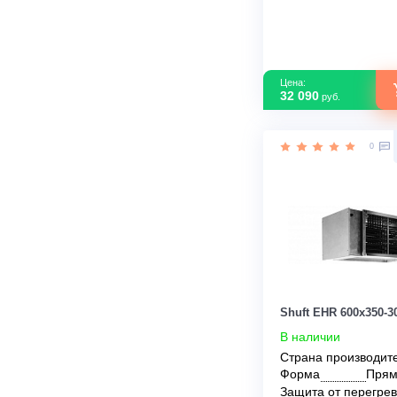
Shuft EHC 400
В наличии
Страна
производите
Управление
Класс защит
Max рабочий 
Цена: