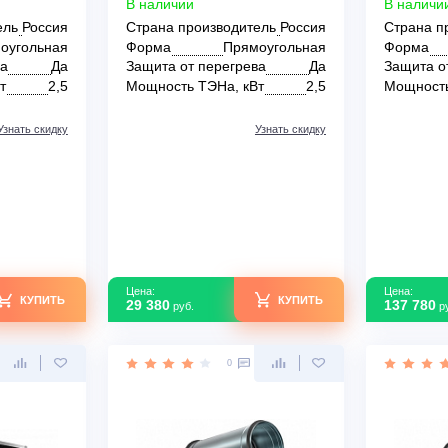
0x500-90
Shuft EHR 500x250-22,5
В наличии
зводитель
Россия
Страна производитель
Россия
Прямоугольная
Форма
Прямоугольная
регрева
Да
Защита от перегрева
Да
На, кВт
2,5
Мощность ТЭНа, кВт
2,5
Узнать скидку
Узнать скидку