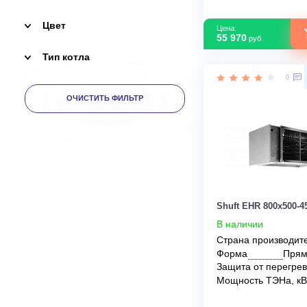
От
До
Инвертор
Цвет
Цена:
55 970
руб.
Тип котла
ОЧИСТИТЬ ФИЛЬТР
Shuft EHR 800