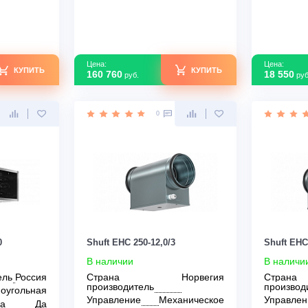
-12,0/3
Shuft EHR 800x500-75
В наличии
Норвегия
Страна производитель
Россия
ль
Форма
Прямоугольная
Механическое
Защита от перегрева
Да
ы
IP44
Мощность ТЭНа, кВт
2,5
ток, А
17,3
Узнать скидку
Узнать скидку
Цена: