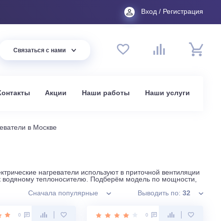
Вход
44 94
Связаться с нами
до 20:00
t.ru
омпании
Контакты
Акции
Наши работы
На
нальные нагреватели в Москве
одбором. Электрические нагреватели используют в приточн
 подключения к водяному теплоносителю. Подберём модель 
Сначала популярные
Вывод