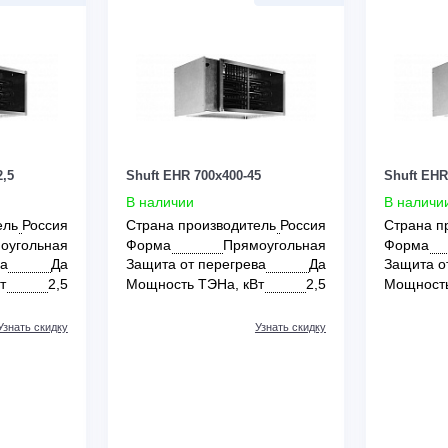
0
0
x350-22,5
Shuft EHR 700x400-45
В наличии
зводитель
Россия
Страна производитель
Россия
Прямоугольная
Форма
Прямоугольная
регрева
Да
Защита от перегрева
Да
На, кВт
2,5
Мощность ТЭНа, кВт
2,5
Узнать скидку
Узнать скидку