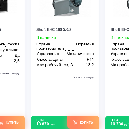
Цена:
КУПИТЬ
КУПИТЬ
29 380
руб.
0
0
x350-45
Shuft EHC 160-5.0/2
В наличии
зводитель
Россия
Страна
Норвегия
производитель
Прямоугольная