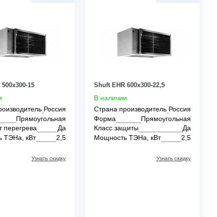
0
0
Shuft EHR 500x300-15
Shuft EHR 600x300-
В наличии
В наличии
Страна производитель
Россия
Страна производи
Форма
Прямоугольная
Форма
Пря
Защита от перегрева
Да
Класс защиты
Мощность ТЭНа, кВт
2,5
Мощность ТЭНа, к
Узнать скидку