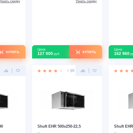
В наличии
зводитель
Россия
Страна производитель
Россия
Прямоугольная
Форма
Прямоугольная
регрева
Да
Защита от перегрева
Да
На, кВт
2,5
Мощность ТЭНа, кВт
2,5
Узнать скидку
Узнать скидку
Цена:
КУПИТЬ
КУПИТЬ
127 000
руб.
0
0