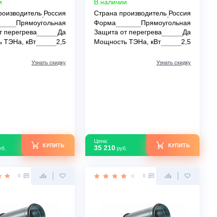
Shuft EHR 1000x500-60
Shuft EHR 500x250-
В наличии
В наличии
Страна производитель
Россия
Страна производи
Форма
Прямоугольная
Форма
Пря
Защита от перегрева
Да
Защита от перегр
Мощность ТЭНа, кВт
2,5
Мощность ТЭНа, к
Узнать скидку