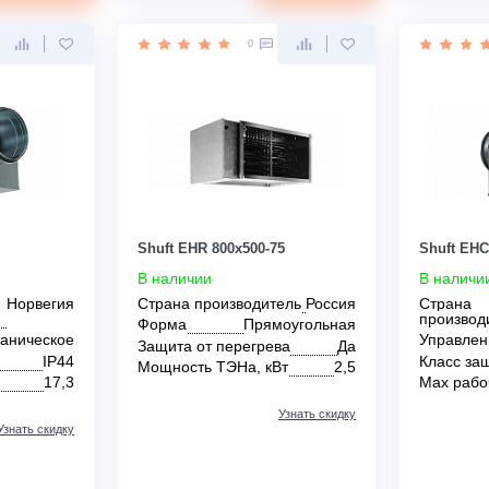
Управление
Механическое
регрева
Да
Класс защиты
IP44
На, кВт
2,5
Max рабочий ток, А
13,2
Узнать скидку
Узнать скидку
Цена:
КУПИТЬ
КУПИТЬ
13 870
руб.
0
0