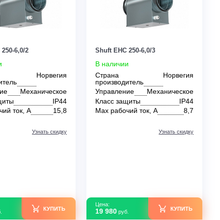
Цена:
Цена:
КУПИТЬ
137 780
35 210
руб.
руб.
0
0
Shuft EHC 250-6,0/2
Shuft EHC 250-6,0/3
В наличии
В наличии
Страна
Норвегия
Страна
производитель
производитель