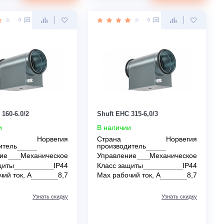
Управление
Механическое
Управление
Ме
Класс защиты
IP44
Класс защиты
Max рабочий ток, А
15,8
Max рабочий ток, 
Узнать скидку
Цена:
Цена:
КУПИТЬ
19 730
19 980
руб.
руб.
0
0