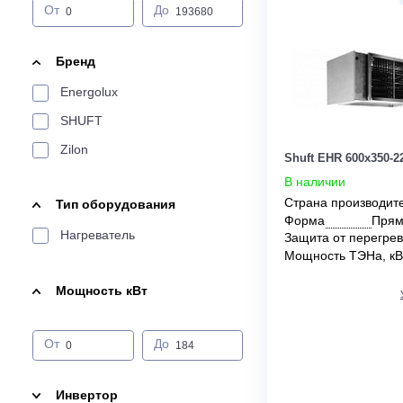
Цена:
От
До
Бренд
Energolux
SHUFT
Zilon
Shuft EHR 600
В наличии
Страна прои
Тип оборудования
Форма
Нагреватель
Защита от пе
Мощность ТЭ
Мощность кВт