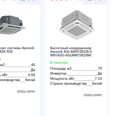
Инвертор
Да
Страна производс
Мощность кВт
1,25
Страна производства
Китай
Узнать скидку
Цена:
Цена:
КУПИТЬ
84 500
По запросу
руб.
0
0