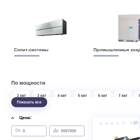
Сплит-системы
Промышленны
По мощности
2 квт
3 квт
4 квт
5 квт
6 квт
7 кв
Показать все