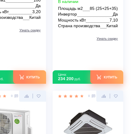
Мульти-сплит система Aeronik
Мульти-сплит сист
ASO-36HMZK1 R32
ASI-09DHMZK R32 x 
12DHMZK R32 / AS
В наличии
R32
Площадь м2
100
В наличии
Инвертор
Да
Площадь м2
85
Мощность кВт
3,20
Инвертор
Страна производства
Китай
Мощность кВт
Страна производс
Узнать скидку