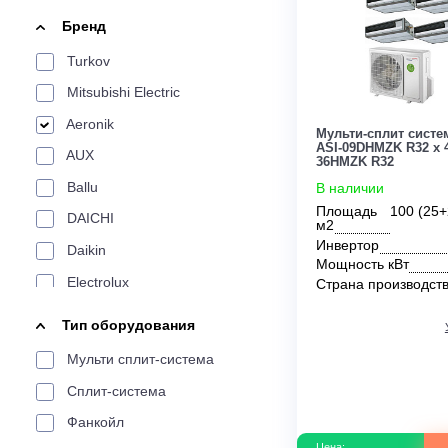
По площади
Цена:
20 м²
24 м²
25 м²
30 м²
34 м²
35 
От
До
200 м²
Бренд
По производителю
Turkov
LG
Aeronik
Aux
Electrolux
Funai
Mitsubishi Electric
Tosot
Weltem
Daikin
Haier
Ballu
Aeronik
Мульти-сплит
ASI-09DHMZK 
AUX
36HMZK R32
По характеристикам
Ballu
В наличии
Площадь
1
DAICHI
Сплит-системы
Мульти-сплит
Инверторные
м2
Инвертор
Daikin
Мощность кВ
По цвету
Electrolux
Страна прои
Energolux