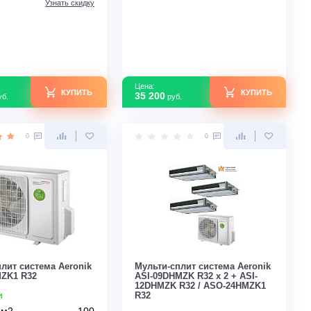
ATH100RD1/B-S INV/ASO-
В наличии
AGUHN100R1/INV
Площадь м2
В наличии
Инвертор
Площадь м2
100
Мощность кВт
Инвертор
Да
Страна производс
Мощность кВт
10,0
Страна производства
Китай
Узнать скидку
Цена:
Цена:
КУПИТЬ
148 000
35 200
руб.
руб.
0
0