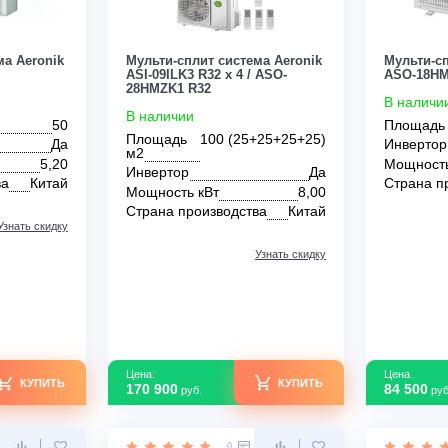
Цена:
КУПИТЬ
КУПИТЬ
36 700
руб.
0
0
 система Aeronik
Мульти-сплит система Aeronik
 R32
ASI-09ILK3 R32 x 4 / ASO-
28HMZK1 R32
В наличии
50
Площадь
100 (25+25+25+25)