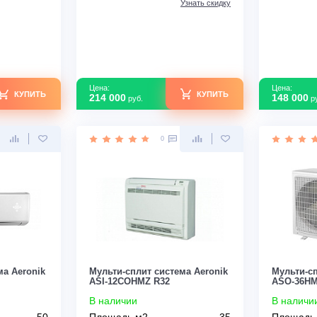
ATH140RD1/B-S INV/ASO-
AGUHN140R1/INV
80
В наличии
Да
Площадь м2
140
т
2,20
Инвертор
Да
зводства
Китай
Мощность кВт
14,0
Страна производства
Китай
Узнать скидку
Узнать скидку
Цена:
КУПИТЬ
КУПИТЬ
214 000
руб.
0
0