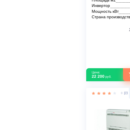
Мульти-сплит
ASI-18ILK3 R3
В наличии
Площадь м2
Инвертор
Мощность кВ
Страна прои