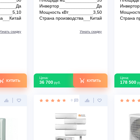
 система Aeronik
Мульти-сплит система Aeronik
2
ASI-12COHMZ R32
В наличии
50
Площадь м2
35
Да
Инвертор
Да
т
5,10
Мощность кВт
3,50
зводства
Китай
Страна производства
Китай
Узнать скидку
Узнать скидку