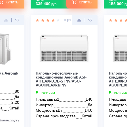
Узнать скидку
Узнать скидку
го дома
в деревянный дом
в спальне
в детскую
Цена:
КУПИТЬ
КУПИТЬ
339 400
руб.
0
0
 система Aeronik
Напольно-потолочные
 R32
кондиционеры Aeronik ASI-