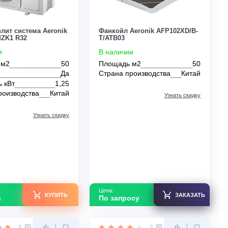
Цена:
Цена:
КУПИТЬ
178 500
234 200
руб.
руб.
0
0
Мульти-сплит система Aeronik
Фанкойл Aeronik A
ASO-18HMZK1 R32
T/ATB03
В наличии
В наличии
Площадь м2
50
Площадь м2