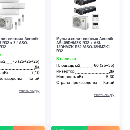
0
0
² кассетный
70 м²
80 м²
90 м²
100 м²
150 
MDV
Midea
Mitsubishi
Panasonic
Royal Clima
Мульти-сплит система Aeronik
Мульти-сплит сист
ASI-09ILK3 R32 x 3 / ASO-
ASI-09DHMZK R32 +
24HMZK1 R32
12DHMZK R32 /AS
R32
В наличии
В наличии
Площадь м2
75 (25+25+25)
Мобильные
Напольно-потолочные
Оконные
Площадь м2
Инвертор
Да
Инвертор
Мощность кВт
7,10
Мощность кВт
Страна производства
Китай
Страна производс
Узнать скидку