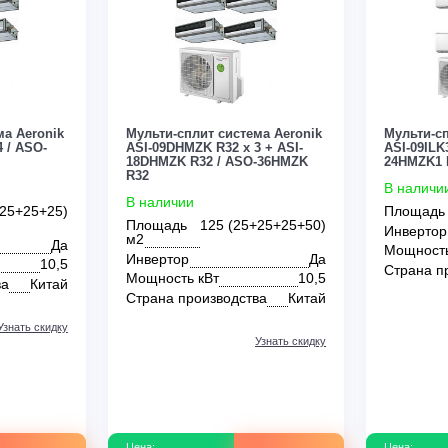
0
0
м²
36 м²
40 м²
45 м²
50 м²
60 м²
60 м
Green
Hisense
Hitachi
Kentatsu
Lessar
 система Aeronik
Мульти-сплит система Aeronik
R32 x 4 / ASO-
ASI-09DHMZK R32 x 3 + ASI-
18DHMZK R32 / ASO-36HMZK
R32
В наличии
00 (25+25+25+25)
Потолочные
Настенные
Канальные
Кассетные
Площадь
125 (25+25+25+50)
м2
Да
Инвертор
Да
т
10,5
Мощность кВт
10,5
зводства
Китай
Страна производства
Китай