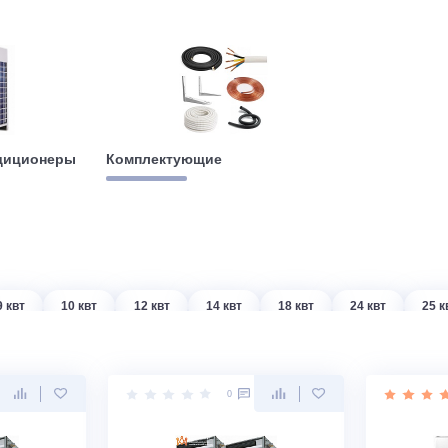
е кондиционеры
Комплектующие
т
9 квт
10 квт
12 квт
14 квт
18 квт
2