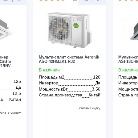
Да
м2
т
5,20
Инвертор
Да
зводства
Китай
Мощность кВт
8,00
Страна производства
Китай
Узнать скидку
Узнать скидку
Цена:
КУПИТЬ
КУПИТЬ
170 900
руб.
0
0