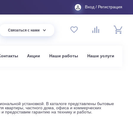
Вход
44 94
Связаться с нами
до 20:00
t.ru
омпании
Контакты
Акции
Наши работы
На
ой и профессиональной установкой. В каталоге представле
ые модели для квартиры, частного дома, офиса и коммерче
жа под ключ и предоставим гарантию на технику и работы.