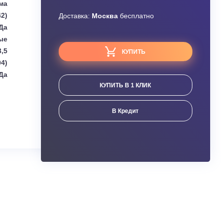
Узнать скидку
Lessar
Завышена цена?
Сплит-система
3 (0,300–1,442)
Доставка:
Москва
бесплатно
Да
Настенные
3,5
КУПИТЬ
3,69 (1,06–4,04)
Да
КУПИТЬ В 1 КЛИК
ания
В Кредит