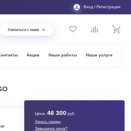
Вход
44 94
Связаться с нами
до 20:00
t.ru
омпании
Контакты
Акции
Наши работы
На
в Москве
2A AMIGO
46 300
Цена:
руб.