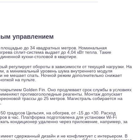
 и обслуживание
Отзывы
Доставка
ерторным управлением
ещения площадью до 34 квадратных метров. Номинальная
име обогрева сплит-система выдает до 4,04 кВт тепла. Такие
и объединенной кухни-столовой в квартире.
, который регулирует обороты в зависимости от текущей наг
роэнергии, а минимальный уровень шума внутреннего модуля
листвы и не мешает спать. Ночной режим дополнительно сн
дной кнопкой на пульте.
ным покрытием Golden Fin. Оно продлевает срок службы в
 зимой применяют противогололедные реагенты. Монтаж допу
лину фреоновой трассы до 25 метров. Магистраль собирает