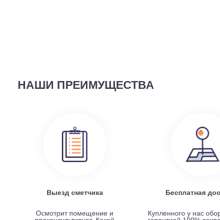
ВЫ СМОТРЕЛИ
58 690
руб.
Наружный блок FREE Match DC Inverter AMW2-14U4