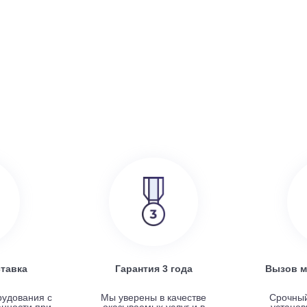
386 000
руб.
SRE
Turkov Zenit Standart X 500 E