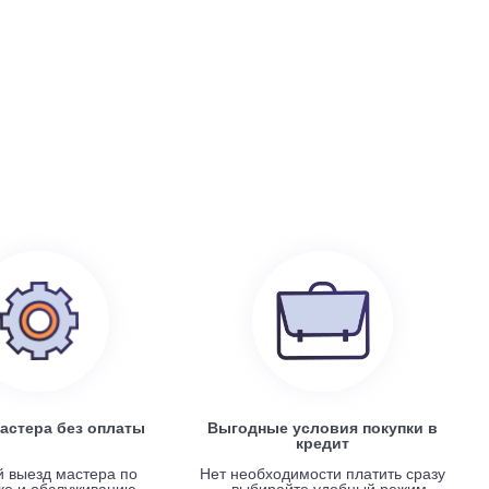
199 100
руб.
0
Electrolux EACS/I-07 HP x 4 / EACO/I-28 FMI-4