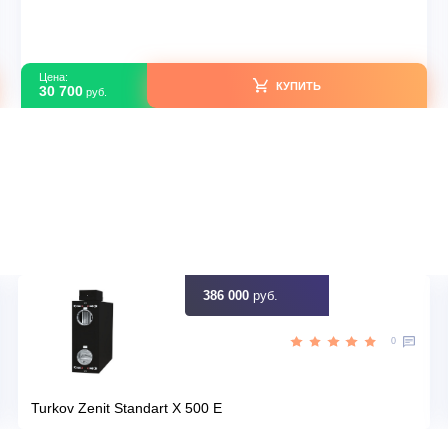
Lessar LS-H07KFE2/LU-H07KFE2 R32
В наличии
тай
Страна производитель
936
Площадь, м2
Да
Инвертор
,64
Мощность, кВт
идку
Узна
Цена:
КУПИТЬ
30 700
руб.