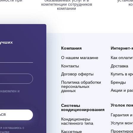
ая доставка
Гарантия 3 года
ас оборудования с
Мы уверены в качестве
% сохранности при
оказываемых услуг и в
евозке
компетенции сотрудников
компании