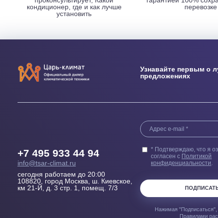
НАШИ ПРЕИМУЩЕСТВА
Выезд сметчика
Бесплатн
Осмотрит помещение и
Купленного у н
проконсультирует, Какой
гарантией 100
кондиционер, где и как лучше
пер
установить