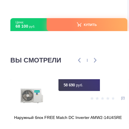
Lessar LS-HE09KBE2/LU-HE09KBE2 Tiger R32
В наличии
Страна производитель
Ки
Площадь, м2
7
Инвертор
Мощность, кВт
2
Узнать ск
Цена:
КУПИТЬ
68 100
руб.