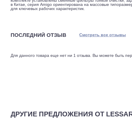
трубах диаметром 6,35 и 9,52 мм, используется фреон
Температурный диапазон на охлаждение составляет от 0
воздуха регулируется в трех ступенях: 320, 425 и 525 
модуля, который приобретается отдельно. С ним можн
полчаса до возвращения домой.
Внутренний блок весит 7,7 кг, наружный, 23,5 кг. Белы
комплекте установлены сменные фильтры тонкой очис
в Китае, серия Amigo ориентирована на массовые тип
для ключевых рабочих характеристик.
ПОСЛЕДНИЙ ОТЗЫВ
Смотреть все отз
Для данного товара еще нет ни 1 отзыва. Вы можете бы