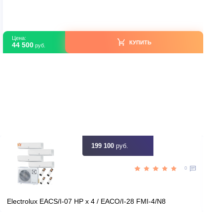
Lessar LS-HE09KDE2/LU-HE09KDE2 R32
В наличии
Китай
Страна производитель
21
Площадь, м2
Нет
Инвертор
2,05
Мощность, кВт
ть скидку
Цена:
КУПИТЬ
44 500
руб.