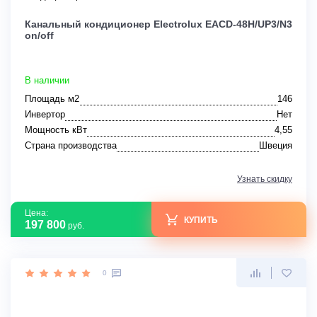
Канальный кондиционер Electrolux EACD-48H/UP3/N3
on/off
В наличии
Площадь м2
146
Инвертор
Нет
Мощность кВт
4,55
Страна производства
Швеция
Узнать скидку
Цена:
КУПИТЬ
197 800
руб.
0