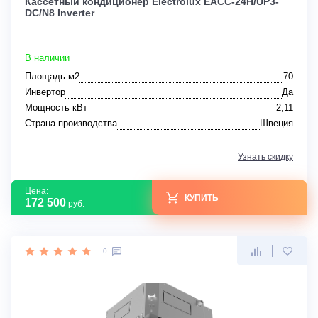
Кассетный кондиционер Electrolux EACC-24H/UP3-
DC/N8 Inverter
В наличии
Площадь м2
70
Инвертор
Да
Мощность кВт
2,11
Страна производства
Швеция
Узнать скидку
Цена:
КУПИТЬ
172 500
руб.
0