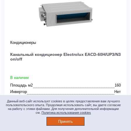
Кондиционеры
Канальный кондиционер Electrolux EACD-60H/UP3/N3
on/off
В наличии
Площадь м2
160
Инвертор
Нет
Мощность кВт
5,40
Данный веб-сайт использует cookies в целях предоставления вам лучшего
Страна производства
Швеция
пользовательского опыта. Продолжая использовать сайт, вы даете согласие
на работу с этими файлами. Для получения дополнительной информации
см.
Политика использования cookies
Узнать скидку
Принять