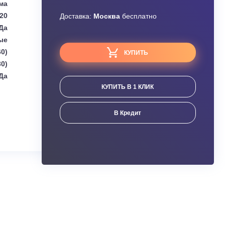
Узнать скидку
subishi Electric
Завышена цена?
Сплит-система
4,20
Доставка:
Москва
бесплатно
Да
Настенные
,20 (0,90 - 4,60)
КУПИТЬ
,40 (1,40 - 6,30)
Да
КУПИТЬ В 1 КЛИК
ания
В Кредит