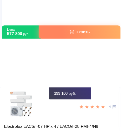
Колонные сплит-системы
G
Mitsubishi Electric PSA-M71KA / SUZ-M71VA
В наличии
Турция
Страна производитель
25
Площадь, м2
Да
Инвертор
2,50
Мощность, кВт
ть скидку
Цена:
КУПИТЬ
577 800
руб.