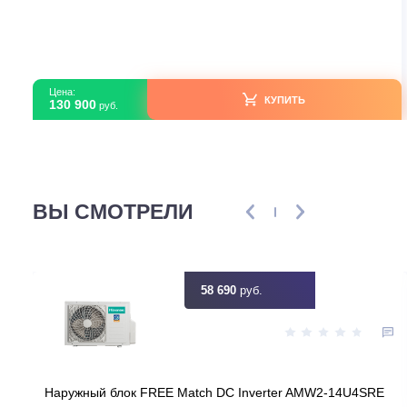
Настенные кондиционеры
Mitsubishi Electric MSZ-HR25VFK / MUZ-HR25VF
В наличии
Страна производитель
Тур
Площадь, м2
Инвертор
Мощность, кВт
2
Узнать ск
Цена:
КУПИТЬ
130 900
руб.