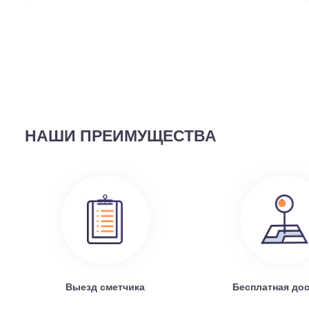
ВЫ СМОТРЕЛИ
58 690
руб.
Наружный блок FREE Match DC Inverter AMW2-14U4