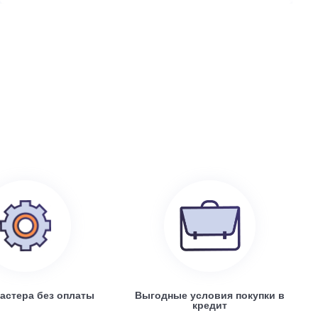
199 100
руб.
0
Electrolux EACS/I-07 HP x 4 / EACO/I-28 FMI-4