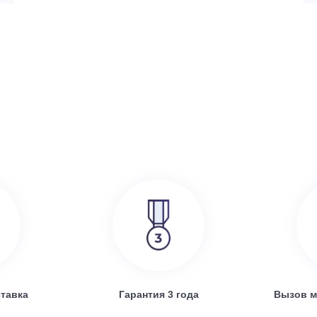
386 000
руб.
SRE
Turkov Zenit Standart X 500 E