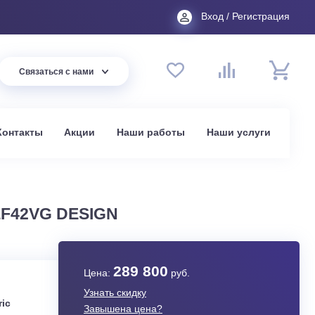
Вход
44 94
Связаться с нами
до 20:00
t.ru
омпании
Контакты
Акции
Наши работы
На
в Москве
/MUZ-EF42VG DESIGN
289 800
Цена:
руб.