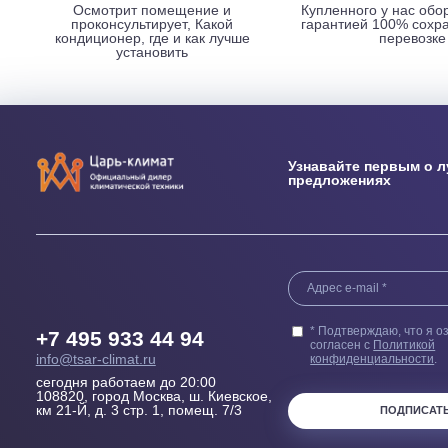
НАШИ ПРЕИМУЩЕСТВА
Выезд сметчика
Бесплатн
Осмотрит помещение и
Купленного у н
проконсультирует, Какой
гарантией 100
кондиционер, где и как лучше
пер
установить