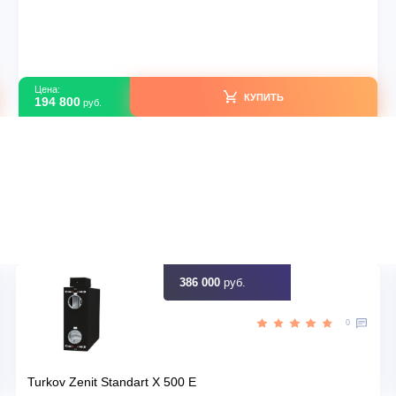
Настенные кондиционеры
Mitsubishi Electric MSZ-AY25VGK(P) / MUZ-AY25V
В наличии
ция
Страна производитель
25
Площадь, м2
Да
Инвертор
,50
Мощность, кВт
идку
Узна
Цена:
КУПИТЬ
194 800
руб.