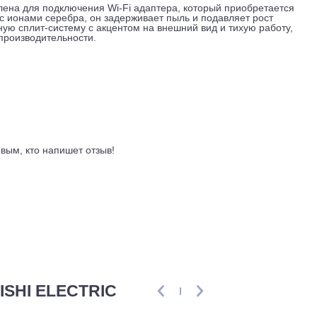
ецибел, нормальный показатель для размещения на фасаде и
отенциал глобального потепления; это позволило уменьшить
лаждение сохраняется при уличной температуре до минус 1
бода по трассе: длина до 20 метров при перепаде высот до 
ну или кровлю. Внутренний блок весит 11,5 кг при габарита
мм. Питание от стандартной сети 220 вольт, сборка таиландс
одготовлена для подключения Wi-Fi адаптера, который приоб
ильтр с ионами серебра, он задерживает пыль и подавляет 
т мощную сплит-систему с акцентом на внешний вид и тихую
ов по производительности.
ывы
ть первым, кто напишет отзыв!