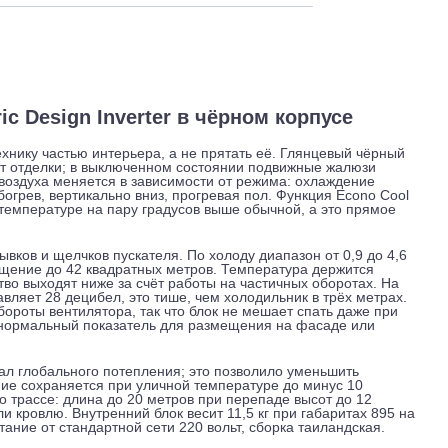
 и обслуживание
Отзывы
Доставка
ectric Design Inverter в чёрном корпусе
идеть технику частью интерьера, а не прятать её. Глянцевый
к элемент отделки; в выключенном состоянии подвижные жал
подачи воздуха меняется в зависимости от режима: охлажден
дей, обогрев, вертикально вниз, прогревая пол. Функция Eco
 при температуре на пару градусов выше обычной, а это п
без рывков и щелчков пускателя. По холоду диапазон от 0,9
ет на помещение до 42 квадратных метров. Температура держит
тричество выходят ниже за счёт работы на частичных оборот
 составляет 28 децибел, это тише, чем холодильник в трёх 
ает обороты вентилятора, так что блок не мешает спать да