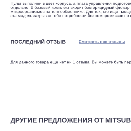
установке напротив кровати. Внешний блок даёт 50 д
балконе без прямого контакта с жилой зоной.
Модель заправлена фреоном R32, у которого низкий п
заправочный объём и сделать систему компактнее. Ох
градусов, обогрев, до минус 15. Монтажникам дана сво
метров, наружный блок можно вынести на удалённую сте
195 на 299 мм, наружный, 35 кг при 800 на 285 на 550 
Пульт выполнен в цвет корпуса, а плата управления п
отдельно. В базовый комплект входит бактерицидный ф
микроорганизмов на теплообменнике. Для тех, кто ище
эта модель закрывает обе потребности без компромисс
ПОСЛЕДНИЙ ОТЗЫВ
Смотреть все отз
Для данного товара еще нет ни 1 отзыва. Вы можете бы