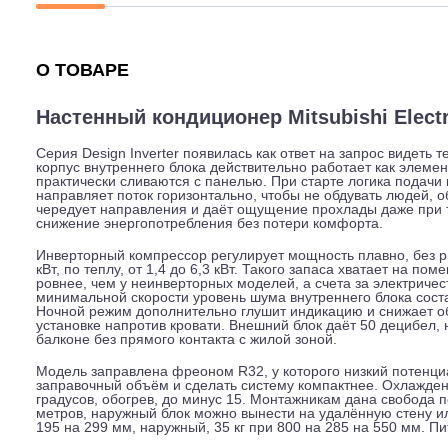
Описание
Характеристики
Гарантия
О ТОВАРЕ
Настенный кондиционер Mitsubishi El
Серия Design Inverter появилась как ответ на запрос в
корпус внутреннего блока действительно работает ка
практически сливаются с панелью. При старте логика 
направляет поток горизонтально, чтобы не обдувать лю
чередует направления и даёт ощущение прохлады даже
снижение энергопотребления без потери комфорта.
Инверторный компрессор регулирует мощность плавно, 
кВт, по теплу, от 1,4 до 6,3 кВт. Такого запаса хвата
ровнее, чем у неинверторных моделей, а счета за элек
минимальной скорости уровень шума внутреннего блока
Ночной режим дополнительно глушит индикацию и сниж