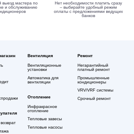
Вызов мастера без оплаты
Выгодные услови
креди
Срочный выезд мастера по
Нет необходимости 
установке и обслуживанию
– выбирайте удо
кондиционеров
оплаты с предложе
банко