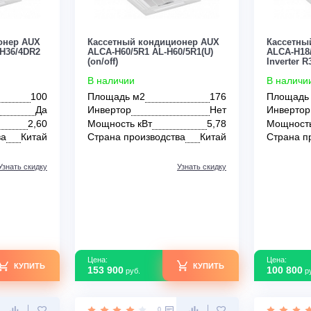
Цена:
КУПИТЬ
КУПИТЬ
180 000
руб.
0
0
ондиционер AUX
Кассетный кондиционер AUX
2 / AL-H36/4DR2
ALCA-H60/5R1 AL-H60/5R1(U)
(on/off)
В наличии
100
Площадь м2
176