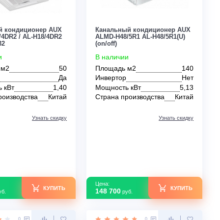
Цена:
Цена:
КУПИТЬ
98 400
176 700
руб.
руб.
0
0
Кассетный кондиционер AUX
Канальный конди
ALCA-H18/4DR2 / AL-H18/4DR2
ALMD-H48/5R1 AL-H
Inverter R32
(on/off)
В наличии
В наличии
Площадь м2
50
Площадь м2