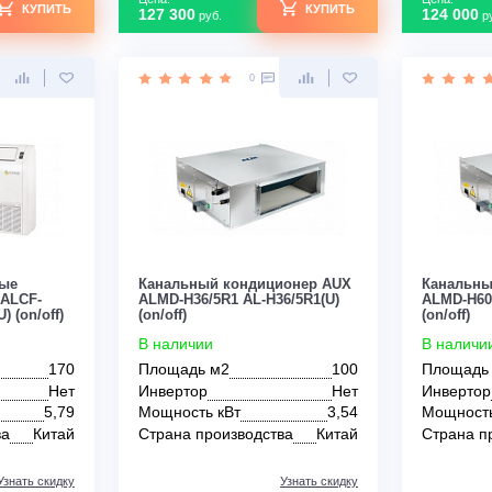
го дома
в деревянный дом
в спальне
в детскую
Цена:
КУПИТЬ
КУПИТЬ
127 300
руб.
0
0
толочные
Канальный кондиционер AUX
ы AUX ALCF-
ALMD-H36/5R1 AL-H36/5R1(U)