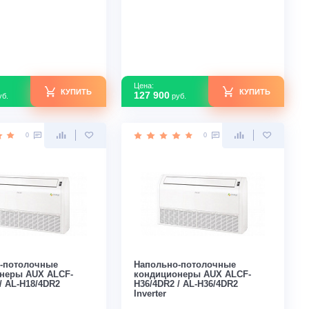
(on/off)
Inverter R32
В наличии
В наличии
Площадь м2
170
Площадь м2
Инвертор
Нет
Инвертор
Мощность кВт
6,00
Мощность кВт
Страна производства
Китай
Страна производс
Узнать скидку
Цена:
Цена:
КУПИТЬ
162 000
127 900
руб.
руб.
0
0