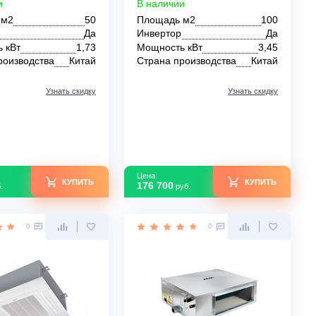
Напольно-потолочные
Напольно-потоло
кондиционеры AUX ALCF-
кондиционеры AU
H18/4DR2 / AL-H18/4DR2
H36/4DR2 / AL-H36
Inverter
Inverter
В наличии
В наличии
Площадь м2
50
Площадь м2
Инвертор
Да
Инвертор
Мощность кВт
1,73
Мощность кВт
Страна производства
Китай
Страна производс
Узнать скидку