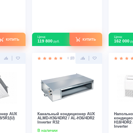
/5R1(U) (on/off)
(on/off)
В наличии
170
Площадь м2
100
Нет
Инвертор
Нет
т
5,79
Мощность кВт
3,54
зводства
Китай
Страна производства
Китай
Узнать скидку
Узнать скидку
Цена:
КУПИТЬ
КУПИТЬ
119 800
руб.
0
0