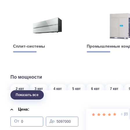
Сплит-системы
Промышленны
По мощности
2 квт
3 квт
4 квт
5 квт
6 квт
7 кв
Показать все