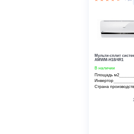
Инвертор
Мощность кВ
Страна прои
Цена:
174 400
руб.