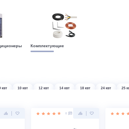
е кондиционеры
Комплектующие
т
9 квт
10 квт
12 квт
14 квт
18 квт
2