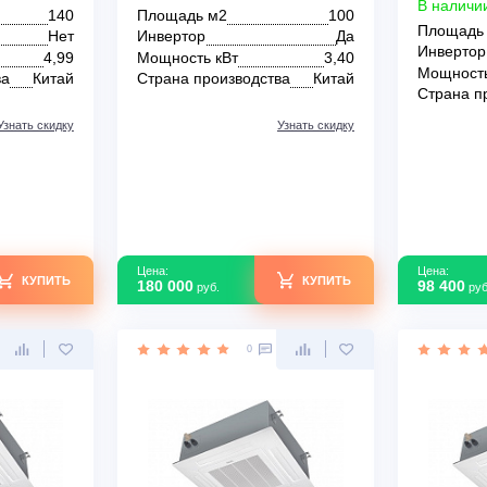
ондиционер AUX
Канальный кондиционер AUX
 AL-H48/5R1(U)
ALMD-H36/4DR2 / AL-H36/4DR2
Inverter R32
В наличии
140
Площадь м2
100
Нет
Инвертор
Да
т
4,99
Мощность кВт
3,40
зводства
Китай
Страна производства
Китай
Узнать скидку
Узнать скидку