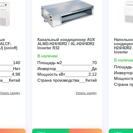
0
0
м²
36 м²
40 м²
45 м²
50 м²
60 м²
60 м
Green
Hisense
Hitachi
Kentatsu
Lessar
толочные
Канальный кондиционер AUX
ы AUX ALCF-
ALMD-H24/4DR2 / AL-H24/4DR2
/5R1(U) (on/off)
Inverter R32
В наличии
140
Площадь м2
70
Потолочные
Настенные
Канальные
Кассетные
Нет
Инвертор
Да
т
4,98
Мощность кВт
2,12
зводства
Китай
Страна производства
Китай
Узнать скидку
Узнать скидку