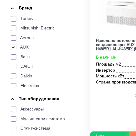
По площади
Цена:
20 м²
24 м²
25 м²
30 м²
34 м²
35 
От
До
200 м²
Бренд
По производителю
Turkov
LG
Aeronik
Aux
Electrolux
Funai
Mitsubishi Electric
Tosot
Weltem
Daikin
Haier
Ballu
Aeronik
Напольно-по
кондиционер
AUX
H48/5R1 AL-H48
По характеристикам
Ballu
В наличии
Площадь м2
DAICHI
Сплит-системы
Мульти-сплит
Инверторные
Инвертор
Daikin
Мощность кВ
Страна прои
По цвету
Electrolux
Energolux