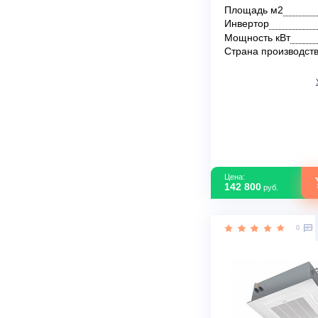
Кассетный к
ALCA-H48/5R1
(on/off)
В наличии
Площадь м2
Инвертор
Мощность кВ
Страна прои