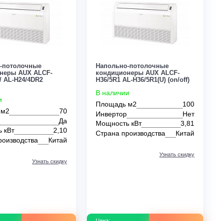
0
0
² кассетный
70 м²
80 м²
90 м²
100 м²
150 
MDV
Midea
Mitsubishi
Panasonic
Royal Clima
Напольно-потолочные
Напольно-потоло
кондиционеры AUX ALCF-
кондиционеры AU
H24/4DR2 / AL-H24/4DR2
H36/5R1 AL-H36/5R1(
Inverter
В наличии
В наличии
Площадь м2
Мобильные
Напольно-потолочные
Оконные
Площадь м2
70
Инвертор
Инвертор
Да
Мощность кВт
Мощность кВт
2,10
Страна производс
Страна производства
Китай