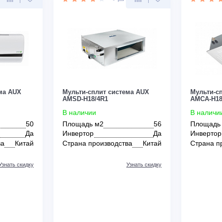
Да
Инвертор
Нет
т
2,60
Мощность кВт
5,78
зводства
Китай
Страна производства
Китай
Узнать скидку
Узнать скидку
Цена:
КУПИТЬ
КУПИТЬ
153 900
руб.
0
0