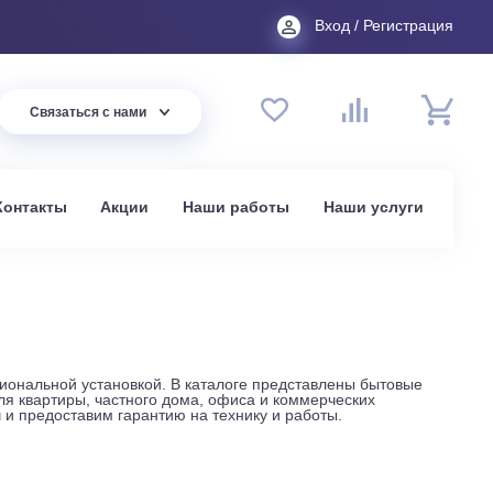
Вход
44 94
Связаться с нами
до 20:00
t.ru
омпании
Контакты
Акции
Наши работы
На
ой и профессиональной установкой. В каталоге представле
ые модели для квартиры, частного дома, офиса и коммерче
жа под ключ и предоставим гарантию на технику и работы.