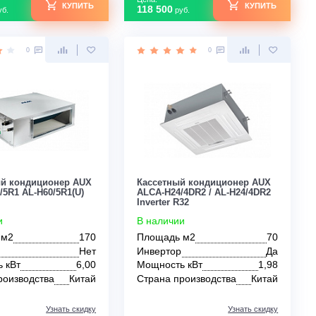
Узнать скидку
для коттеджа
для квартиры
для частного дома
Цена:
Цена:
КУПИТЬ
124 000
118 500
руб.
руб.
0
0
Канальный кондиционер AUX
Кассетный кондиц
ALMD-H60/5R1 AL-H60/5R1(U)
ALCA-H24/4DR2 / A