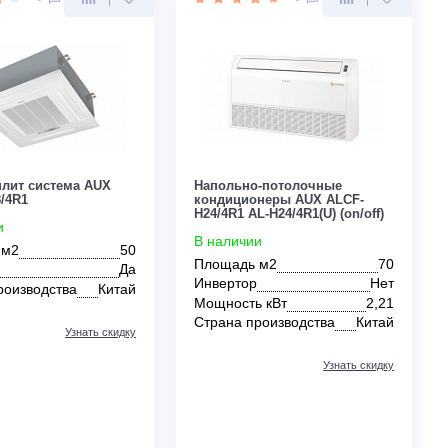
Инвертор
Да
Инвертор
Мощность кВт
1,40
Мощность кВт
Страна производства
Китай
Страна производс
Узнать скидку
Цена:
Цена:
КУПИТЬ
100 800
148 700
руб.
руб.
0
0