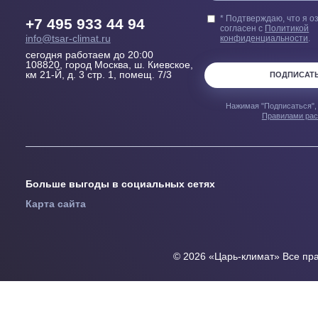
Узнавайте перв
предложениях
* Подтверждаю, 
+7 495 933 44 94
согласен с
Поли
конфиденциаль
info@tsar-climat.ru
сегодня работаем до 20:00
108820, город Москва, ш. Киевское,
км 21-Й, д. 3 стр. 1, помещ. 7/3
ПОД
Нажимая "Подпис
Прави