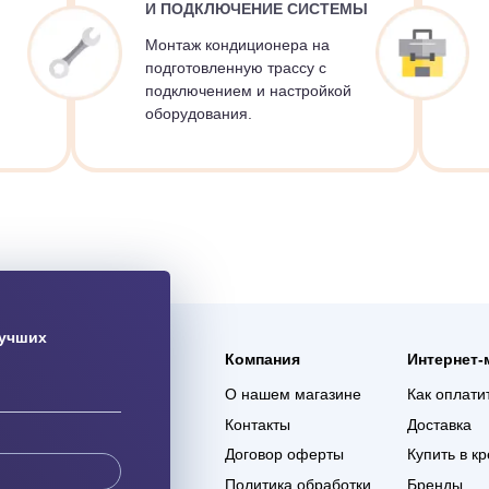
Подберём оптимальный способ установки кондицио
особенностей помещения и ваших задач
02.
ТРАССЫ
УСТАНОВКА
И ПОДКЛЮЧЕНИЕ СИСТЕМЫ
тую
ций в
Монтаж кондиционера на
ного,
подготовленную трассу с
ения
подключением и настройкой
оборудования.