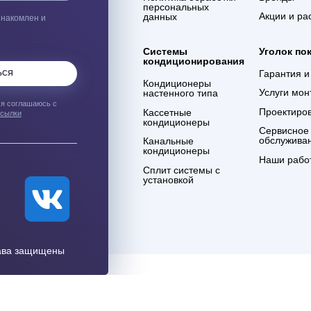
ым о лучших
Компания
О нашем магазине
Контакты
Договор оферты
Политика обработки
персональных
данных
что я ознакомлен и
тикой
ности
.
Системы
кондиционирования
ПИСАТЬСЯ
Кондиционеры
настенного типа
аться", я соглашаюсь с
Кассетные
лами рассылки
кондиционеры