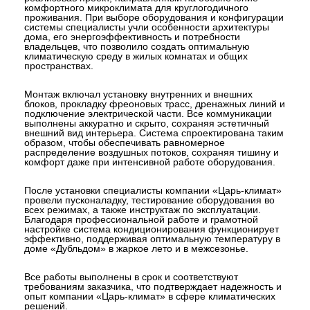
Компания «Царь-климат» выполнила мон
кондиционирования в частном доме «Дуб
реализовав проект, направленный на обе
комфортного микроклимата для круглогод
проживания. При выборе оборудования и
системы специалисты учли особенности а
дома, его энергоэффективность и потреб
владельцев, что позволило создать опти
климатическую среду в жилых комнатах и
пространствах.
Монтаж включал установку внутренних и 
блоков, прокладку фреоновых трасс, дре
подключение электрической части. Все к
выполнены аккуратно и скрыто, сохраняя 
внешний вид интерьера. Система спроект
образом, чтобы обеспечивать равномерн
распределение воздушных потоков, сохра
комфорт даже при интенсивной работе об
После установки специалисты компании 
провели пусконаладку, тестирование обор
всех режимах, а также инструктаж по эксп
Благодаря профессиональной работе и г
настройке система кондиционирования ф
эффективно, поддерживая оптимальную т
доме «Дубльдом» в жаркое лето и в межсе