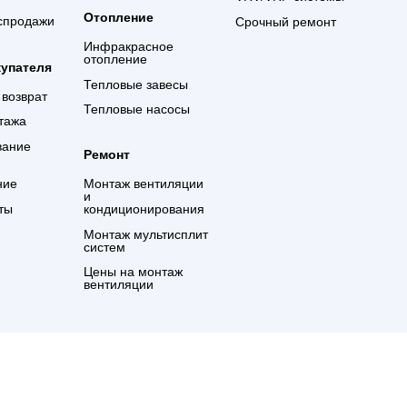
Интернет-магазин
Вентиляция
Ремонт
Как оплатить
Вентиляционные
Негаран
установки
платный
Доставка
Автоматика для
Промыш
Купить в кредит
вентиляции
кондици
Бренды
VRV/VRF
Отопление
Акции и распродажи
Срочный
Инфракрасное
отопление
Уголок покупателя
Тепловые завесы
Гарантия и возврат
Тепловые насосы
Услуги монтажа
Проектирование
Ремонт