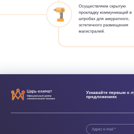
01.
ПОДГОТОВКА 
Осуществляем скры
прокладку коммуника
штробах для аккурат
эстетичного размещ
магистралей.