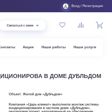
Вход
44 94
Связаться с нами
до 20:00
t.ru
омпании
Контакты
Акции
Наши работы
На
м
Ы КОНДИЦИОНИРОВА В ДОМЕ ДУ
Объект: Жилой дом «Дубльдом»