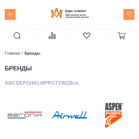
Главная
Бренды
БРЕНДЫ
A
B
C
D
E
F
G
H
K
L
M
P
R
S
T
V
W
Z
Все