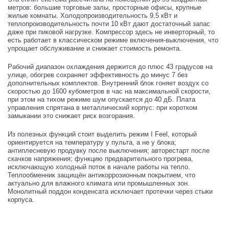
метров: большие торговые залы, просторные офисы, крупные
жилые комнаты. Холодопроизводительность 9,5 кВт и
теплопроизводительность почти 10 кВт дают достаточный запас
даже при пиковой нагрузке. Компрессор здесь не инверторный, то
есть работает в классическом режиме включения-выключения, что
упрощает обслуживание и снижает стоимость ремонта.
Рабочий диапазон охлаждения держится до плюс 43 градусов на
улице, обогрев сохраняет эффективность до минус 7 без
дополнительных комплектов. Внутренний блок гоняет воздух со
скоростью до 1600 кубометров в час на максимальной скорости,
при этом на тихом режиме шум опускается до 40 дБ. Плата
управления спрятана в металлический корпус: при коротком
замыкании это снижает риск возгорания.
Из полезных функций стоит выделить режим I Feel, который
ориентируется на температуру у пульта, а не у блока;
антиплесневую продувку после выключения; авторестарт после
скачков напряжения; функцию предварительного прогрева,
исключающую холодный поток в начале работы на тепло.
Теплообменник защищён антикоррозионным покрытием, что
актуально для влажного климата или промышленных зон.
Монолитный поддон конденсата исключает протечки через стыки
корпуса.