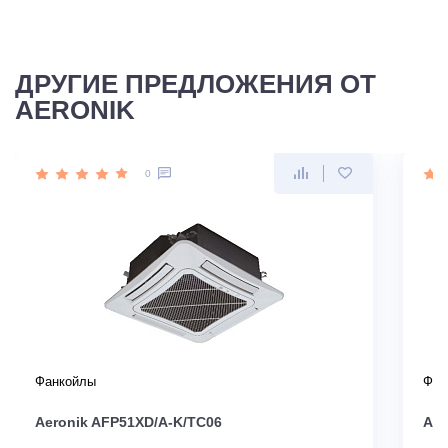
ДРУГИЕ ПРЕДЛОЖЕНИЯ ОТ
AERONIK
0
Фанкойлы
Фан
Aeronik AFP51XD/A-K/TC06
Aer