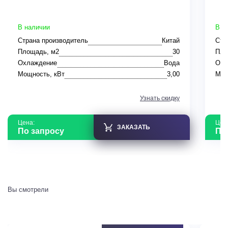
В наличии
В н
Страна производитель
Китай
Стр
Площадь, м2
30
Пло
Охлаждение
Вода
Охл
Мощность, кВт
3,00
Мощ
Узнать скидку
Цена:
Цен
ЗАКАЗАТЬ
По запросу
По
Вы смотрели