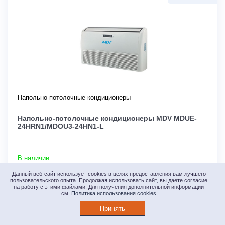
Напольно-потолочные кондиционеры
Напольно-потолочные кондиционеры MDV MDUE-
24HRN1/MDOU3-24HN1-L
В наличии
Площадь м2
70
Данный веб-сайт использует cookies в целях предоставления вам лучшего
пользовательского опыта. Продолжая использовать сайт, вы даете согласие
Инвертор
Нет
на работу с этими файлами. Для получения дополнительной информации
Мощность кВт
7.03
см.
Политика использования cookies
Страна производства
Китай
Принять