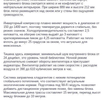
внутреннего блока смотрится мягко и не конфликтует с
нейтральным интерьером. При ширине 889 мм и высоте 212 мм
блок легко размещается над окном или у стены без ощущения
громоздкости.
Инверторный компрессор плавно меняет мощность в диапазоне от
150 до 1400 ватт, поэтому температура держится стабильно, без
резких скачков. Холодопроизводительность составляет 2,5
киловатта, на обогрев система выдаёт до 3 киловатт с
кратковременным пиком до 4,25 киловатта. Работает на тепло
вплоть до минус 25 градусов за окном, что актуально для
межсезонья.
Тишина здесь измеримая: минимальный шум внутреннего блока от
24 децибел, это уровень тихой библиотеки. Ночной режим
дополнительно снижает обороты вентилятора и приглушает
индикаторы. Вентилятор работает на семи скоростях с расходом
воздуха от 390 до 610 кубических метров в час.
Система заправлена хладагентом с низким потенциалом
глобального потепления, что соответствует актуальным
экологическим нормам. Подготовка под Wi-Fi модуль позволяет
добавить дистанционное управление позже, без замены блока.
Максимальная длина трассы составляет 15 метров, перепад высот
между блоками до 10 метров.