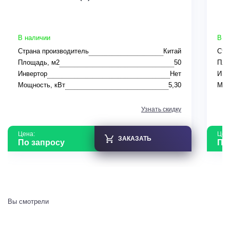
В наличии
В н
Страна производитель
Китай
Стр
Площадь, м2
50
Пло
Инвертор
Нет
Инв
Мощность, кВт
5,30
Мощ
Узнать скидку
Цена:
Цен
ЗАКАЗАТЬ
По запросу
По
Вы смотрели