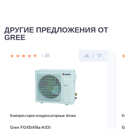
ДРУГИЕ ПРЕДЛОЖЕНИЯ ОТ
GREE
0
Компрессорно-конденсаторные блоки
Ком
Gree FGX5/ANa-K(O)
Gre