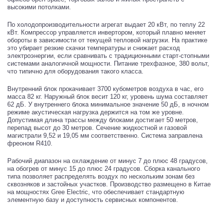
высокими потолками.
По холодопроизводительности агрегат выдает 20 кВт, по теплу 22
кВт. Компрессор управляется инвертором, который плавно меняет
обороты в зависимости от текущей тепловой нагрузки. На практике
это убирает резкие скачки температуры и снижает расход
электроэнергии, если сравнивать с традиционными старт-стопными
системами аналогичной мощности. Питание трехфазное, 380 вольт,
что типично для оборудования такого класса.
Внутренний блок прокачивает 3700 кубометров воздуха в час, его
масса 82 кг. Наружный блок весит 120 кг, уровень шума составляет
62 дБ. У внутреннего блока минимальное значение 50 дБ, в ночном
режиме акустическая нагрузка держится на том же уровне.
Допустимая длина трассы между блоками достигает 50 метров,
перепад высот до 30 метров. Сечение жидкостной и газовой
магистрали 9,52 и 19,05 мм соответственно. Система заправлена
фреоном R410.
Рабочий диапазон на охлаждение от минус 7 до плюс 48 градусов,
на обогрев от минус 15 до плюс 24 градусов. Сборка канального
типа позволяет распределять воздух по нескольким зонам без
сквозняков и застойных участков. Производство размещено в Китае
на мощностях Gree Electric, что обеспечивает стандартную
элементную базу и доступность сервисных компонентов.