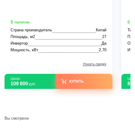
В наличии
В н
Страна производитель
Китай
Тип
Площадь, м2
27
Пло
Инвертор
Да
Ото
Мощность, кВт
2,70
Инв
Узнать скидку
Цена:
Цен
КУПИТЬ
109 800
83 
руб.
Вы смотрели