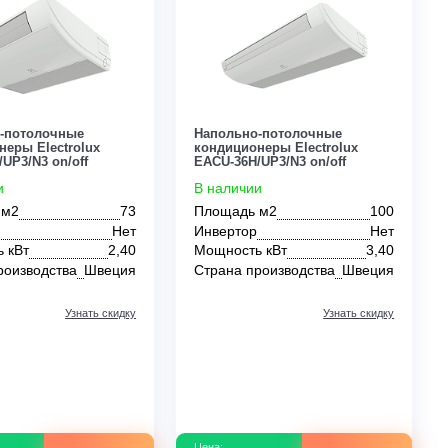
0
0
² кассетный
70 м²
80 м²
90 м²
100 м²
150 
MDV
Midea
Mitsubishi
Panasonic
Royal Clima
Напольно-потолочные
Напольно-потоло
кондиционеры Electrolux
кондиционеры Elec
EACU-24H/UP3/N3 on/off
EACU-36H/UP3/N3 o
В наличии
В наличии
Площадь м2
73
Площадь м2
Мобильные
Напольно-потолочные
Оконные
Инвертор
Нет
Инвертор
Мощность кВт
2,40
Мощность кВт
Страна производства
Швеция
Страна производс
Узнать скидку