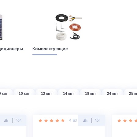
е кондиционеры
Комплектующие
т
9 квт
10 квт
12 квт
14 квт
18 квт
2