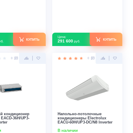
EACU-36H/UP3-DC/N8 Inverter
DC/N8 Inverter
В наличии
В наличии
Площадь м2
100
Площадь м2
Инвертор
Да
Инвертор
Мощность кВт
3,34
Мощность кВт
Страна производства
Швеция
Страна производс
Узнать скидку
Цена:
Цена:
КУПИТЬ
238 700
291 600
руб.
руб.
0
0