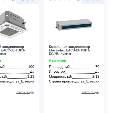
Инвертор
Нет
Инвертор
Мощность кВт
5,59
Мощность кВт
Страна производства
Швеция
Страна производс
Узнать скидку
Цена:
Цена:
КУПИТЬ
199 300
159 600
руб.
руб.
0
0