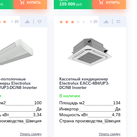
для коттеджа
для квартиры
для частного дома
Цена:
Цена:
КУПИТЬ
121 200
155 000
руб.
руб.
0
0
Напольно-потолочные
Кассетный кондиц
кондиционеры Electrolux
Electrolux EACC-48