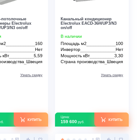
Цена:
Цена:
КУПИТЬ
240 000
305 000
руб.
руб.
0
0
Напольно-потолочные
Канальный конди
кондиционеры Electrolux
Electrolux EACD-3
EACU-60H/UP3/N3 on/off
on/off
В наличии
В наличии
Площадь м2
160
Площадь м2