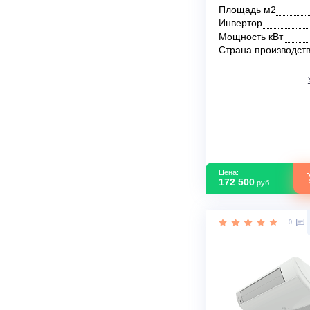
Кассетный к
Electrolux EA
DC/N8 Inverte
В наличии
Площадь м2
Инвертор
Мощность кВ
Страна прои