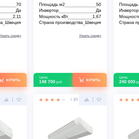
ондиционер
Кассетный кондиционер
CC-24H/UP3-
Electrolux EACC-18H/UP3-
r
DC/N8 Inverter
В наличии
70
Площадь м2
50
Да
Инвертор
Да
т
2,11
Мощность кВт
1,67
зводства
Швеция
Страна производства
Швеция
Узнать скидку
Узнать скидку