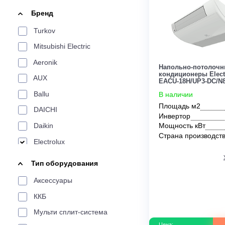
По площади
Цена:
20 м²
24 м²
25 м²
30 м²
34 м²
35 
От
До
200 м²
Бренд
По производителю
Turkov
LG
Aeronik
Aux
Electrolux
Funai
Mitsubishi Electric
Tosot
Weltem
Daikin
Haier
Ballu
Aeronik
Напольно-по
кондиционеры
AUX
EACU-18H/UP3
По характеристикам
Ballu
В наличии
Площадь м2
DAICHI
Сплит-системы
Мульти-сплит
Инверторные
Инвертор
Daikin
Мощность кВ
Страна прои
По цвету
Electrolux
Energolux