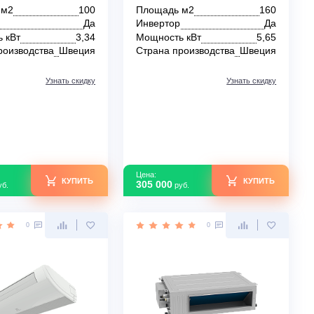
Канальный кондиционер
Напольно-потоло
Electrolux EACD-36H/UP3-
кондиционеры Elec
DC/N8 Inverter
EACU-60H/UP3-DC/N
В наличии
В наличии
Площадь м2
100
Площадь м2
Инвертор
Да
Инвертор
Мощность кВт
3,34
Мощность кВт
Страна производства
Швеция
Страна производс
Узнать скидку