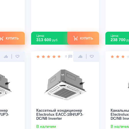
r
DC/N8 Inverter
В наличии
160
Площадь м2
145
Да
Инвертор
Да
т
5,47
Мощность кВт
5,35
зводства
Швеция
Страна производства
Швеция
Узнать скидку
Узнать скидку
Цена:
КУПИТЬ
КУПИТЬ
313 600
руб.
0
0