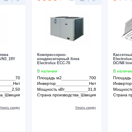
Да
Инвертор
Нет
т
1,96
Мощность кВт
4,67
зводства
Швеция
Страна производства
Швеция
Узнать скидку
Узнать скидку
Цена:
КУПИТЬ
КУПИТЬ
192 500
руб.
0
0