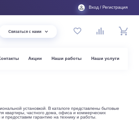
Вход
44 94
Связаться с нами
до 20:00
t.ru
омпании
Контакты
Акции
Наши работы
На
ой и профессиональной установкой. В каталоге представле
ые модели для квартиры, частного дома, офиса и коммерче
жа под ключ и предоставим гарантию на технику и работы.