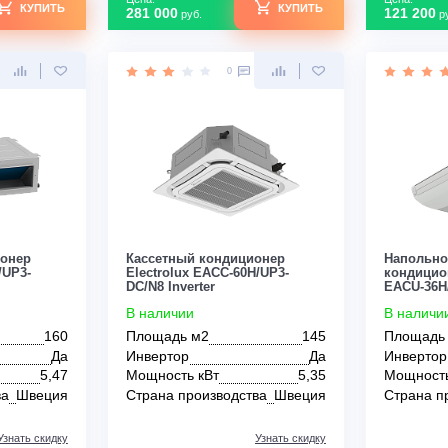
го дома
в деревянный дом
в спальне
в детскую
Цена:
КУПИТЬ
КУПИТЬ
281 000
руб.
0
0
ондиционер
Кассетный кондиционер
CD-60H/UP3-
Electrolux EACC-60H/UP3-