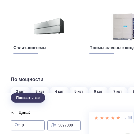
Сплит-системы
Промышленны
По мощности
2 квт
3 квт
4 квт
5 квт
6 квт
7 кв
Показать все