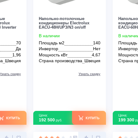
Цена:
КУПИТЬ
КУПИТЬ
148 700
руб.
0
0
толочные
Напольно-потолочные
 Electrolux
кондиционеры Electrolux
-DC/N8 Inverter
EACU-48H/UP3/N3 on/off
В наличии
70
Площадь м2
140