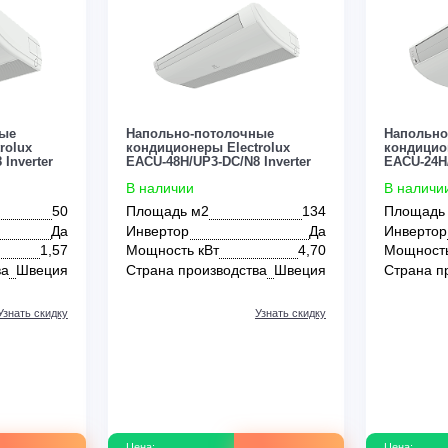
0
0
м²
36 м²
40 м²
45 м²
50 м²
60 м²
60 м
Green
Hisense
Hitachi
Kentatsu
Lessar
толочные
Напольно-потолочные
 Electrolux
кондиционеры Electrolux
-DC/N8 Inverter
EACU-48H/UP3-DC/N8 Inverter
В наличии
50
Площадь м2
134
Потолочные
Настенные
Канальные
Кассетные
Да
Инвертор
Да
т
1,57
Мощность кВт
4,70
зводства
Швеция
Страна производства
Швеция
Узнать скидку
Узнать скидку