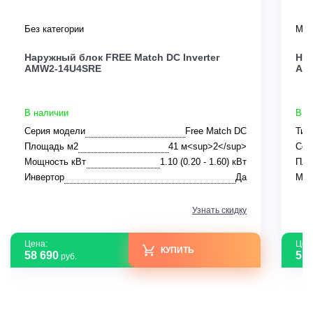
Без категории
Мул
Наружный блок FREE Match DC Inverter
His
AMW2-14U4SRE
ACT
В наличии
В н
Серия модели
Free Match DC
Тип
Площадь м2
41 м<sup>2</sup>
Сер
Мощность кВт
1.10 (0.20 - 1.60) кВт
Пло
Инвертор
Да
Мощ
Узнать скидку
Цена:
Цен
КУПИТЬ
58 690
51 
руб.