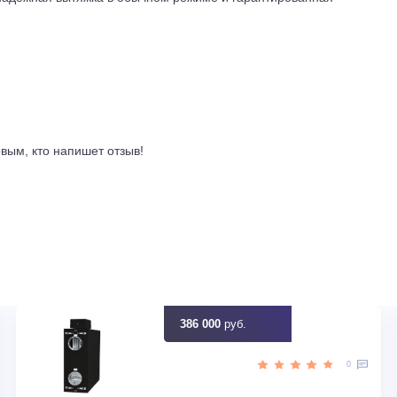
отором и рабочее колесо с загнутыми назад лопатками. Пит
да. При 1452 оборотах в минуту агрегат выдает до 10 548 к
к составляет 29,5 ампера, рабочий 4,46 ампера. Двигатель з
контакты выведены на внешний блок защиты. Все это станда
моудаление.
дготовленного основания или рамы. Съемные панели дают до
 упрощает ревизию и обслуживание. Агрегат подходит для т
е нужна надежная вытяжка в обычном режиме и гарантирован
ывы
ть первым, кто напишет отзыв!