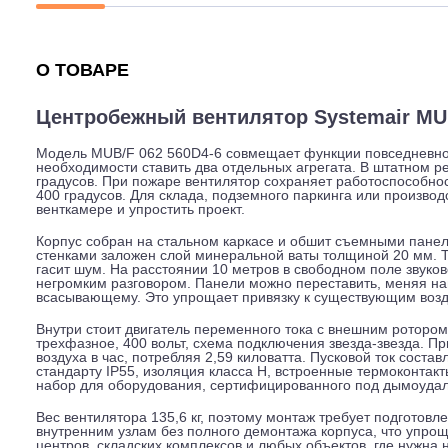
Описание
Характеристики
Гарантия
О ТОВАРЕ
Центробежный вентилятор Systemai
Модель MUB/F 062 560D4-6 совмещает функции повсед
необходимости ставить два отдельных агрегата. В шта
градусов. При пожаре вентилятор сохраняет работоспо
400 градусов. Для склада, подземного паркинга или пр
венткамере и упростить проект.
Корпус собран на стальном каркасе и обшит съемными
стенками заложен слой минеральной ваты толщиной 20
гасит шум. На расстоянии 10 метров в свободном поле
негромким разговором. Панели можно переставить, м
всасывающему. Это упрощает привязку к существующи