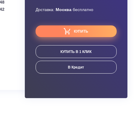
Узнать скидку
Нет
Завышена цена?
8448
5488.42
Доставка:
Москва
бесплатно
ания
КУПИТЬ
КУПИТЬ В 1 КЛИК
В Кредит