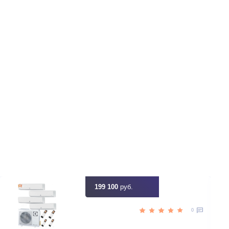
ание
убометров
ащищен по
ртный
ступ к
орговых
ная