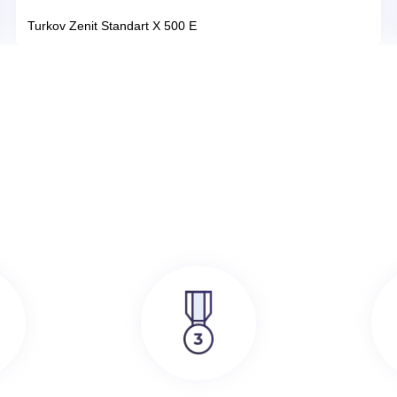
386 000
руб.
SRE
Turkov Zenit Standart X 500 E