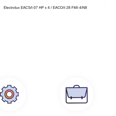
199 100
руб.
0
Electrolux EACS/I-07 HP x 4 / EACO/I-28 FMI-4