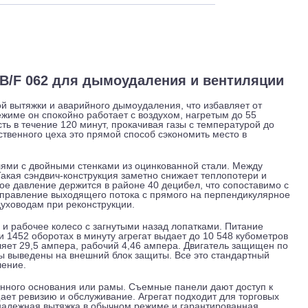
 и обслуживание
Отзывы
Доставка
r MUB/F 062 для дымоудаления и венти
невной вытяжки и аварийного дымоудаления, что избавляет
тном режиме он спокойно работает с воздухом, нагретым до 
собность в течение 120 минут, прокачивая газы с температу
оизводственного цеха это прямой способ сэкономить место в
 панелями с двойными стенками из оцинкованной стали. Ме
 мм. Такая сэндвич-конструкция заметно снижает теплопоте
 звуковое давление держится в районе 40 децибел, что сопо
еняя направление выходящего потока с прямого на перпенд
м воздуховодам при реконструкции.