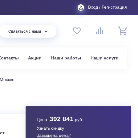
Вход
44 94
Связаться с нами
до 20:00
t.ru
омпании
Контакты
Акции
Наши работы
На
нтиляторы в Москве
392 841
Цена:
руб.