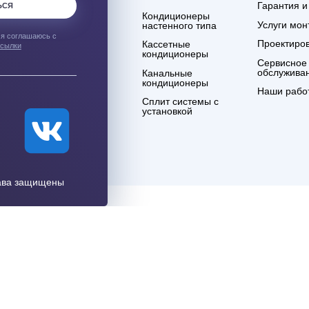
ым о лучших
Компания
О нашем магазине
Контакты
Договор оферты
Политика обработки
персональных
данных
что я ознакомлен и
тикой
ности
.
Системы
кондиционирования
ПИСАТЬСЯ
Кондиционеры
настенного типа
аться", я соглашаюсь с
Кассетные
лами рассылки
кондиционеры
Канальные
кондиционеры