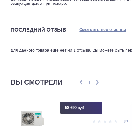
Внутри стоит двигатель переменного тока с внешним р
трехфазное, 400 вольт, схема подключения звезда-звез
воздуха в час, потребляя 2,59 киловатта. Пусковой то
стандарту IP55, изоляция класса H, встроенные термо
набор для оборудования, сертифицированного под ды
Вес вентилятора 135,6 кг, поэтому монтаж требует по
внутренним узлам без полного демонтажа корпуса, что
центров, складских комплексов и любых объектов, гд
эвакуация дыма при пожаре.
ПОСЛЕДНИЙ ОТЗЫВ
Смотреть все отз
Для данного товара еще нет ни 1 отзыва. Вы можете бы