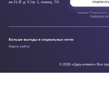
Узнавайте перв
предложениях
* Подтверждаю, 
+7 495 933 44 94
согласен с
Поли
конфиденциаль
info@tsar-climat.ru
сегодня работаем до 20:00
108820, город Москва, ш. Киевское,
км 21-Й, д. 3 стр. 1, помещ. 7/3
ПОД
Нажимая "Подпис
Прави