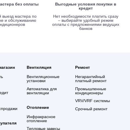
Вызов мастера без оплаты
Выгодные услови
креди
Срочный выезд мастера по
Нет необходимости 
установке и обслуживанию
– выбирайте удо
кондиционеров
оплаты с предложе
банко