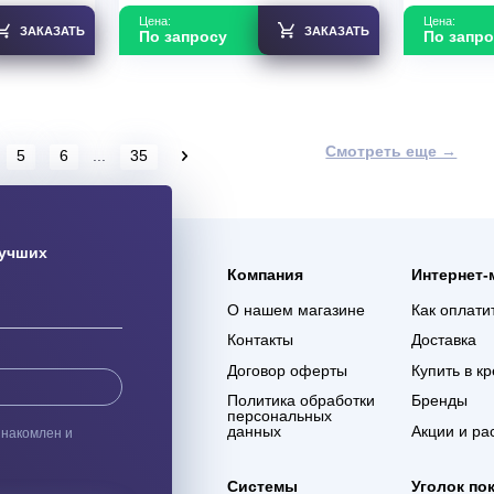
ьная VRF/VRV-
Мультизональная VRF/VRV-
ие внутренние
система Тонкие внутренние
ного типа
блоки канального типа
R410A AVE-
Hisense R32/R410A AVE-
07HJDDH
В наличии
т
2.8
Мощность кВт
2.2
зводства
КНР
Страна производства
КНР
Узнать скидку
Узнать скидку
Цена:
ЗАКАЗАТЬ
ЗАКАЗАТЬ
По запросу