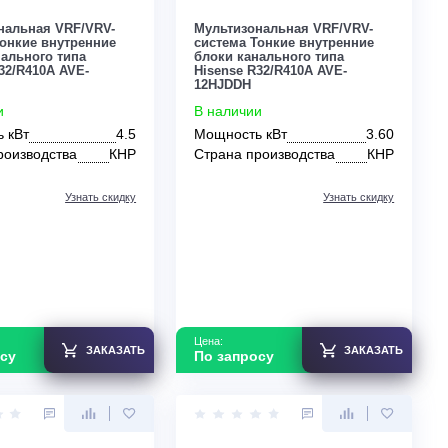
По запросу
По запросу
Мультизональная VRF/VRV-
Мультизональная 
система Тонкие внутренние
система Тонкие вн
блоки канального типа
блоки канального 
Hisense R32/R410A AVE-
Hisense R32/R410A
15HJDDH
12HJDDH
В наличии
В наличии
Мощность кВт
4.5
Мощность кВт
Страна производства
КНР
Страна производс