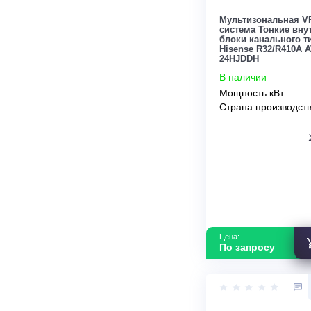
По запросу
Мультизонал
система Тонк
блоки каналь
Hisense R32/
24HJDDH
В наличии
Мощность кВ
Страна прои