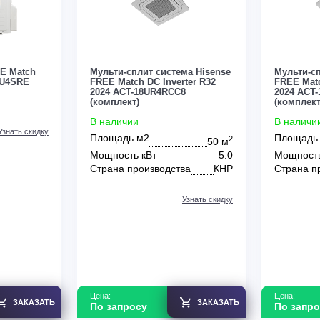
ок FREE Match
Мульти-сплит система Hisense
AMW2-14U4SRE
FREE Match DC Inverter R32
2024 ACT-18UR4RCC8
(комплект)
В наличии
Узнать скидку
Площадь м2
2
50 м
Мощность кВт
5.0
Страна производства
КНР
Узнать скидку