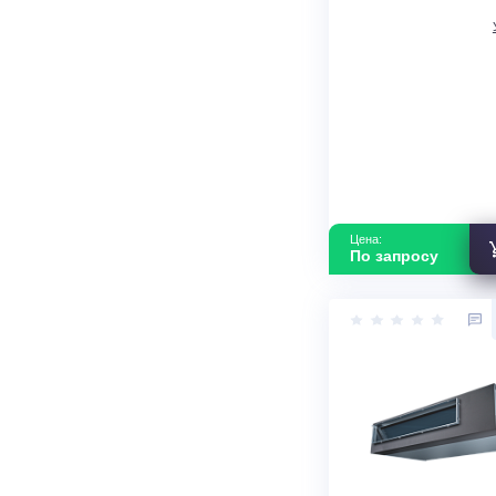
Внутренний 
насосов Hisen
160HEDSAA
В наличии
Страна прои
Цена: