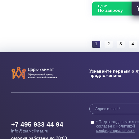
Мультизонал
система Тонк
блоки каналь
Hisense R32/
09HJDDH
В наличии
Мощность кВ
Страна прои
Цена:
По запросу