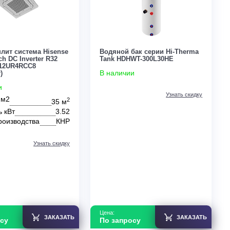
Мульти-сплит система Hisense
Водяной бак серии
FREE Match DC Inverter R32
Tank HDHWT-300L3
2024 ACT-12UR4RCC8
В наличии
(комплект)
В наличии
Площадь м2
2
35 м
Мощность кВт
3.52
Страна производства
КНР
Узнать скидку