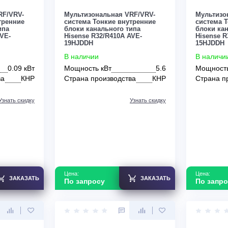
По запросу
ьная VRF/VRV-
Мультизональная VRF/VRV-
ие внутренние
система Тонкие внутренние
ного типа
блоки канального типа
R410A AVE-
Hisense R32/R410A AVE-
19HJDDH
В наличии
т
0.09 кВт
Мощность кВт
5.6
зводства
КНР
Страна производства
КНР