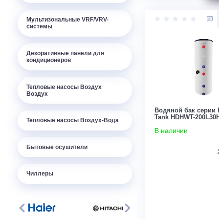
Мобильные кондиционеры
Цена:
Компрессорно-конденсаторные
По запросу
блоки
Мультизональные VRF/VRV-
системы
Декоративные панели для
кондиционеров
Тепловые насосы Воздух
Воздух
Водяной бак 
Tank HDHWT-
Тепловые насосы Воздух-Вода
В наличии
Бытовые осушители