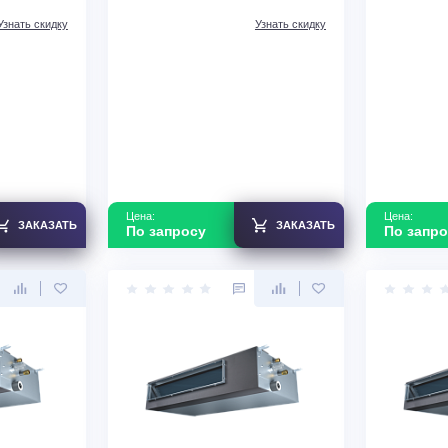
блок тепловых
Внутренний блок тепловых
se Split AHM-
насосов Hisense Split AHM-
140HEDSAA
В наличии
зводства
КНР
Страна производства
КНР
Узнать скидку
Узнать скидку
Цена:
ЗАКАЗАТЬ
ЗАКАЗАТЬ