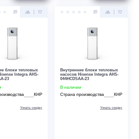
Цена:
Цена:
ЗАКАЗАТЬ
По запросу
По запросу
Внутренние блоки тепловых
Внутренние блоки
насосов Hisense Integra AHS-
насосов Hisense In
060HCDSAA-23
044HCDSAA-23
В наличии
В наличии
Страна производства
КНР
Страна производс