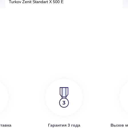
386 000
руб.
SRE
Turkov Zenit Standart X 500 E