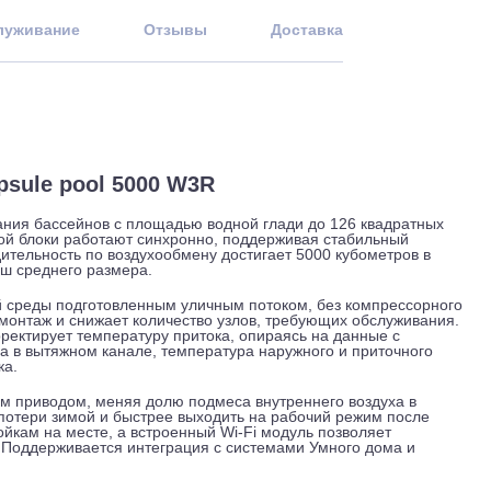
 и обслуживание
Отзывы
Доставка
v Capsule pool 5000 W3R
служивания бассейнов с площадью водной глади до 126 ква
 вытяжной блоки работают синхронно, поддерживая стабильн
оизводительность по воздухообмену достигает 5000 кубомет
ских чаш среднего размера.
ажной среды подготовленным уличным потоком, без компр
ощает монтаж и снижает количество узлов, требующих обслу
ом корректирует температуру притока, опираясь на данные 