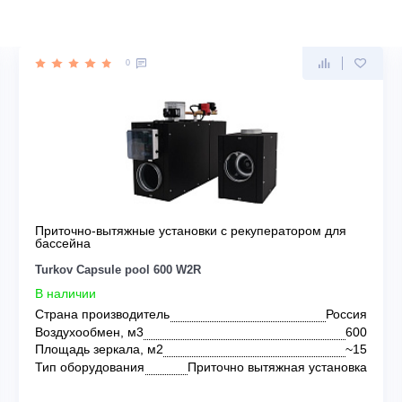
RKOV
0