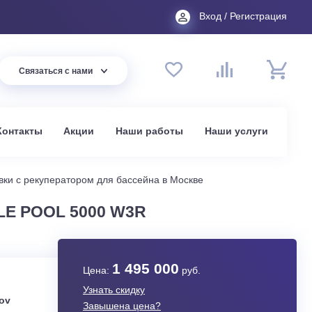
Вход
44 94
Связаться с нами
до 20:00
t.ru
омпании
Контакты
Акции
Наши работы
На
жные установки с рекуператором для бассейна в Москве
APSULE POOL 5000 W3R
1 495 000
Цена:
руб.