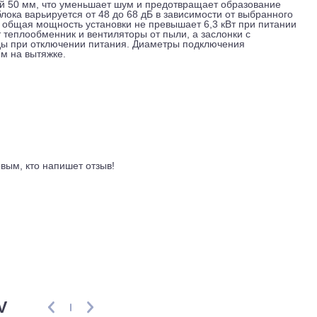
пература в вытяжном канале, температура наружного и прито
бменника.
плавным приводом, меняя долю подмеса внутреннего воздух
ь теплопотери зимой и быстрее выходить на рабочий режим 
 настройкам на месте, а встроенный Wi-Fi модуль позволяет
жение. Поддерживается интеграция с системами Умного дом
оляцией 50 мм, что уменьшает шум и предотвращает образо
него блока варьируется от 48 до 68 дБ в зависимости от вы
ргии, общая мощность установки не превышает 6,3 кВт при
щищают теплообменник и вентиляторы от пыли, а заслонки с
духоводы при отключении питания. Диаметры подключения
x400 мм на вытяжке.
ывы
ть первым, кто напишет отзыв!