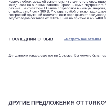
нескольких датчиков: контролируется влажность и тем
воздуха, а также обратной воды и поверхности теплоо
Автоматика управляет рециркуляционной заслонкой с 
зависимости от текущих условий. Это помогает снизит
ночного простоя. Сенсорный пульт даёт доступ ко всем
контролировать оборудование через мобильное прило
голосовое управление через Яндекс Станцию.
Корпуса обоих модулей выполнены из стали с теплоиз
конденсата на внешних панелях. Уровень шума внутрен
режима. Вентиляторы EC-типа потребляют минимум эне
от трёхфазной сети 380 В. Фильтры грубой очистки за
возвратной пружиной автоматически перекрывают воз
воздуховодов составляют 700x400 мм на притоке и 450
ПОСЛЕДНИЙ ОТЗЫВ
Смотреть все отз
Для данного товара еще нет ни 1 отзыва. Вы можете бы