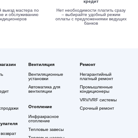
Вызов мастера без оплаты
Выгодные услови
креди
Срочный выезд мастера по
Нет необходимости 
установке и обслуживанию
– выбирайте удо
кондиционеров
оплаты с предложе
банко