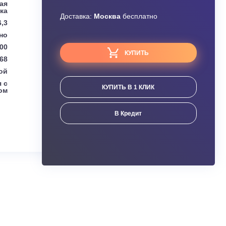
Узнать скидку
Turkov
Завышена цена?
очно вытяжная
установка
Доставка:
Москва
бесплатно
6,3
Встроено
5000
КУПИТЬ
л:
48/68
Водяной
но-вытяжная с
КУПИТЬ В 1 КЛИК
рекуператором
ания
В Кредит