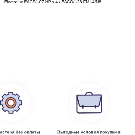
199 100
руб.
0
Electrolux EACS/I-07 HP x 4 / EACO/I-28 FMI-4