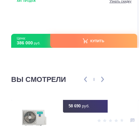
Приточно-вытяжные установки с рекуператором
Turkov Zenit Standart X 500 E
В наличии
Страна производитель
Рос
Рекуператор
Энтальпий
Воздухообмен, м3
Площадь, м2
Узнать ск
ХИТ ПРОДАЖ
Цена:
КУПИТЬ
386 000
руб.