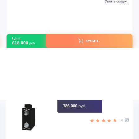
Приточно-вытяжные установки с рекуператором
бассейна
Turkov Capsule pool 600 W2R
В наличии
сия
Страна производитель
ный
Воздухообмен, м3
500
Площадь зеркала, м2
170
Тип оборудования
Приточно вытяжная ус
идку
Узна
Цена:
КУПИТЬ
618 000
руб.