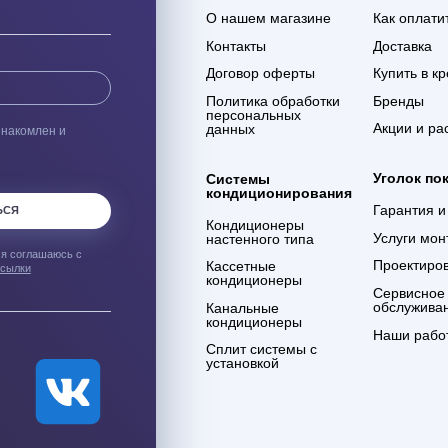
ая доставка
Гарантия 3 года
ас оборудования с
Мы уверены в качестве
% сохранности при
оказываемых услуг и в
евозке
компетенции сотрудников
компании
ым о лучших
Компания
О нашем магазине
Контакты
Договор оферты