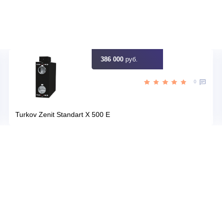
Узна
Цена:
КУПИТЬ
51 890
руб.
386 000
руб.