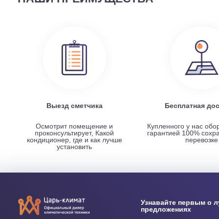
Наружный блок FREE Match DC Inverter AMW2-14U4
НАШИ ПРЕИМУЩЕСТВА