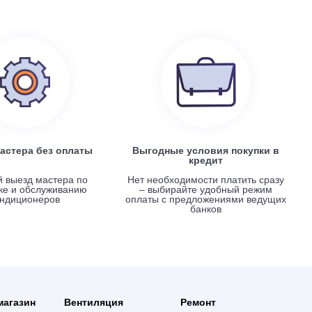
Electrolux EACS/I-07 HP x 4 / EACO/I-28 FMI-4