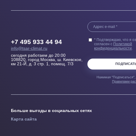
Выезд сметчика
Бесплатн
Осмотрит помещение и
Купленного у н
проконсультирует, Какой
гарантией 100
кондиционер, где и как лучше
пер
установить
Узнавайте перв
предложениях