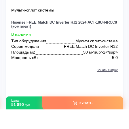
Мульти-сплит системы
RE
Hisense FREE Match DC Inverter R32 2024 ACT-18
(комплект)
В наличии
 DC
Тип оборудования
Мульти сплит-
up>
Серия модели
FREE Match DC Inver
 кВт
Площадь м2
50 м<sup>
Да
Мощность кВт
идку