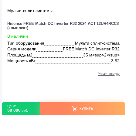
Мульти-сплит системы
UR4RCC8
Hisense FREE Match DC Inverter R32 2024 AC
(комплект)
В наличии
система
Тип оборудования
Мульти сп
ter R32
Серия модели
FREE Match DC I
2</sup>
Площадь м2
35 м<
5.0
Мощность кВт