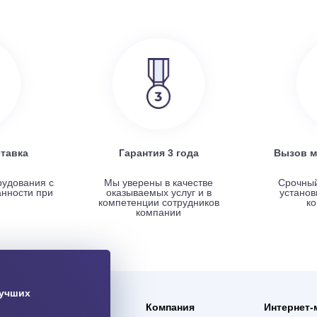
SRE
Turkov Zenit Standart X 500 E