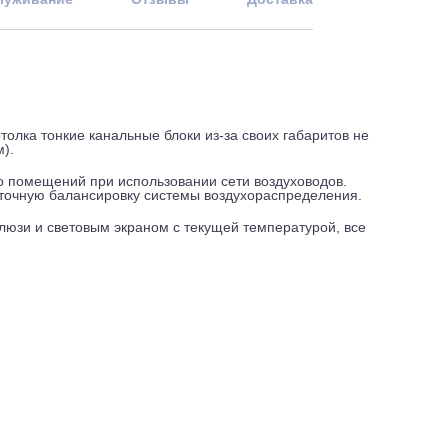
 и обслуживание
Отзывы
Доставка
го потолка тонкие канальные блоки из-за своих габаритов 
 192 мм).
колько помещений при использовании сети воздуховодов.
печит точную балансировку системы воздухораспределения
 с жалюзи и световым экраном с текущей температурой, вс