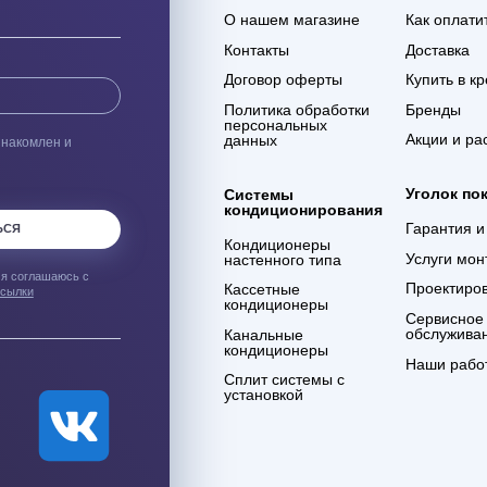
ая доставка
Гарантия 3 года
ас оборудования с
Мы уверены в качестве
% сохранности при
оказываемых услуг и в
евозке
компетенции сотрудников
компании
ым о лучших
Компания
О нашем магазине
Контакты
Договор оферты