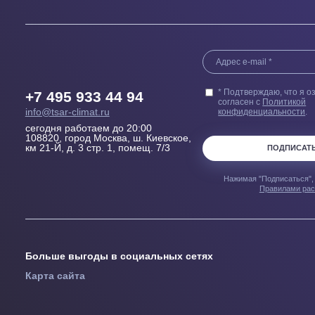
Выезд сметчика
Бесплатн
Осмотрит помещение и
Купленного у н
проконсультирует, Какой
гарантией 100
кондиционер, где и как лучше
пер
установить
Узнавайте перв
предложениях