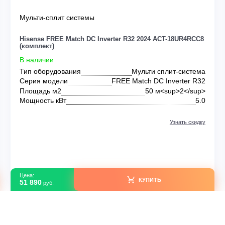
Мульти-сплит системы
RE
Hisense FREE Match DC Inverter R32 2024 ACT-18
(комплект)
В наличии
 DC
Тип оборудования
Мульти сплит-
up>
Серия модели
FREE Match DC Inver
 кВт
Площадь м2
50 м<sup>
Да
Мощность кВт
идку