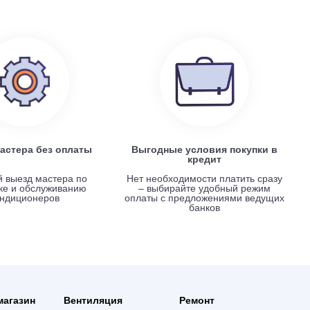
Electrolux EACS/I-07 HP x 4 / EACO/I-28 FMI-4