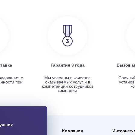
SRE
Turkov Zenit Standart X 500 E