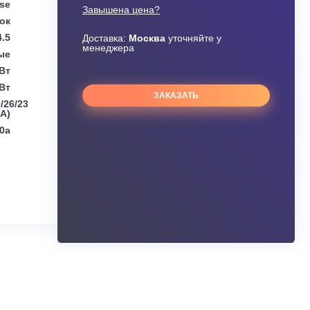
По запросу
Цена
Узнать скидку
Hisense
Завышена цена?
утренний блок
4.5
Доставка:
Москва
уточняйте 
менеджера
Канальные
4.5 кВт
5.0 кВт
ЗАКАЗАТЬ
л:
35/32/32/30/26/23
дБ(А)
R32/R410a
ания