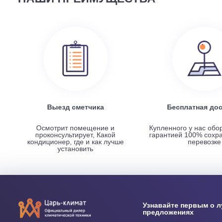
Наружный блок FREE Match DC Inverter AMW2-14U4
НАШИ ПРЕИМУЩЕСТВА