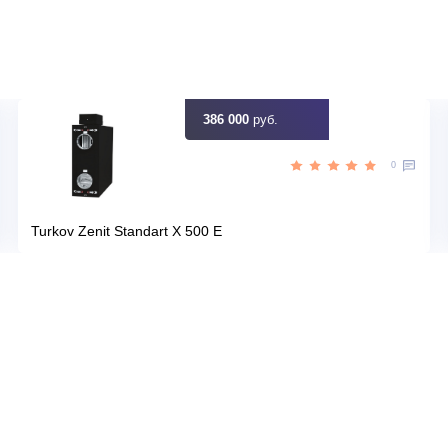
Узна
Цена:
КУПИТЬ
51 890
руб.
386 000
руб.