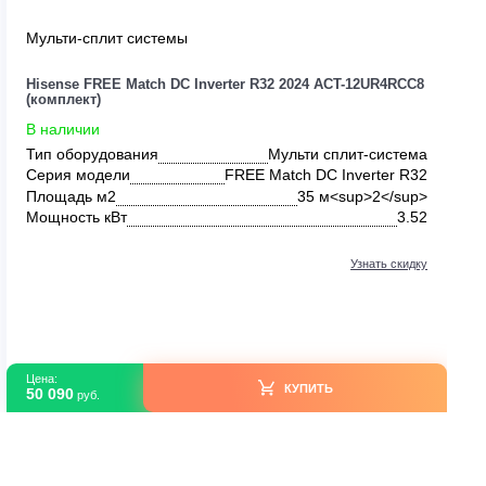
Мульти-сплит системы
UR4RCC8
Hisense FREE Match DC Inverter R32 2024 AC
(комплект)
В наличии
система
Тип оборудования
Мульти сп
ter R32
Серия модели
FREE Match DC I
2</sup>
Площадь м2
35 м<
5.0
Мощность кВт