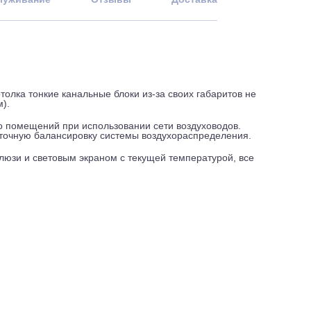
 и обслуживание
Отзывы
Доставка
го потолка тонкие канальные блоки из-за своих габаритов 
 192 мм).
колько помещений при использовании сети воздуховодов.
печит точную балансировку системы воздухораспределения
 с жалюзи и световым экраном с текущей температурой, вс