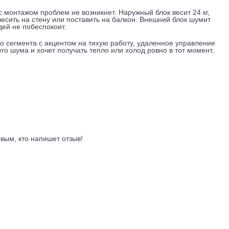
i модуль. Вам не понадобится покупать внешний адаптер ил
 из любой точки дома или даже с работы. Это удобно, когда
 кондиционер, уже лежа в кровати.
оком диапазоне температур: от -15 до +46 градусов на охла
реть вас даже в умеренные морозы. Длина магистрали может д
 можно разнести по фасаду достаточно далеко. Используется
го слоя и чуть эффективнее по энергопотреблению.
ак что с монтажом проблем не возникнет. Наружный блок веси
ожно повесить на стену или поставить на балкон. Внешний бл
, соседей не побеспокоит.
ценового сегмента с акцентом на тихую работу, удаленное у
 лишнего шума и хочет получать тепло или холод ровно в то
ывы
ть первым, кто напишет отзыв!