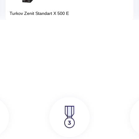
386 000
руб.
SRE
Turkov Zenit Standart X 500 E