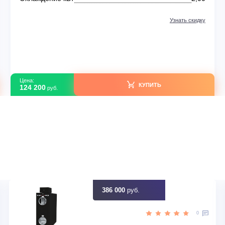
Настенные кондиционеры
Mitsubishi Heavy SRK20ZS-W/SRC20ZS-W
В наличии
ния
Страна бренда
тор
Тип компрессора
И
20
Площадь м2
,00
Охлаждение кВт
идку
Узна
Цена:
КУПИТЬ
124 200
руб.