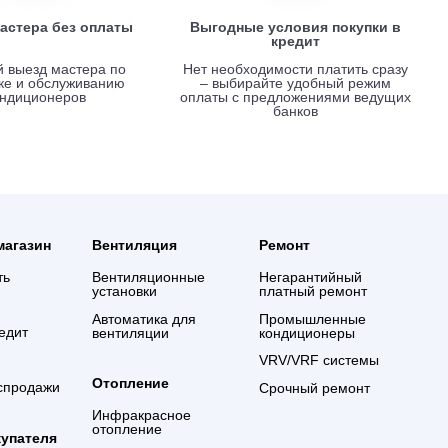
Вызов мастера без оплаты
Выгодные услови
креди
Срочный выезд мастера по
Нет необходимости 
установке и обслуживанию
– выбирайте удо
кондиционеров
оплаты с предложе