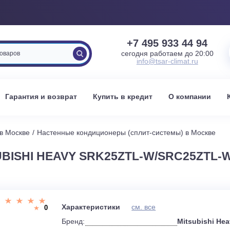
+7 495 933 
сегодня работаем 
info@tsar-clima
вка
Гарантия и возврат
Купить в кредит
О к
стемы в Москве
Настенные кондиционеры (сплит-системы) 
SUBISHI HEAVY SRK25ZTL-W/SRC
и
Характеристики
см. все