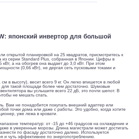
 и обслуживание
Отзывы
Доставка
ZTL-W: японский инвертор для большой
тиной или открытой планировкой на 25 квадратов, присмотри
-система из серии Standard Plus, собранная в Японии. Цифры
ть 2,5 кВт, а на обогрев она выдает до 3,0 кВт. При этом
ной мощности (0,66 кВт), не дергая сеть пусковыми токами
дов.
 и 21 см в высоту), весит всего 9 кг. Он легко впишется в л
 час, что для такой площади более чем достаточно. Шумовые
рости вентилятора вы услышите всего 22 дБ, это почти шепо
роты, чтобы не мешать спать.