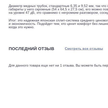
Одна из сильных сторон этой модели, встроенный Wi-F
возиться с проводкой. Управляйте климатом с телефона
включить охлаждение за час до приезда или выключить
Технически сплит-система рассчитана на работу в шир
от -15 до +24 на обогрев. Это значит, что она будет г
20 метров, а перепад высот, 15 метров, так что блоки
современный фреон R32, он менее вреден для озоново
Диаметр медных трубок, стандартные 6,35 и 9,52 мм, т
габариты у него скромные (54 x 64,5 x 27,5 см), его м
на уровне 47 дБ, это сравнимо с негромким разговором
Итог: это надежная японская сплит-система среднего 
и экономичность. Подойдет тем, кто ценит комфорт без
когда это нужно.
ПОСЛЕДНИЙ ОТЗЫВ
Смотреть все отз
Для данного товара еще нет ни 1 отзыва. Вы можете бы