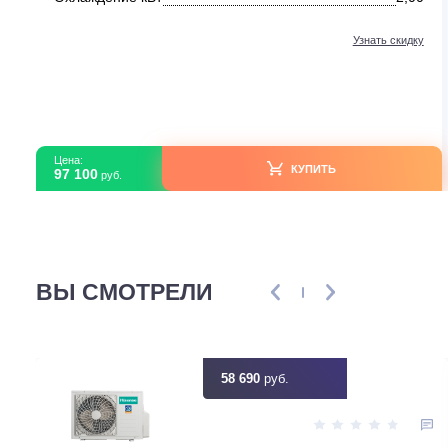
Настенные кондиционеры
Mitsubishi Heavy SRK20ZTL-W/SRC20ZTL-W
В наличии
Страна бренда
Япо
Тип компрессора
Инвер
Площадь м2
Охлаждение кВт
2
Узнать ск
Цена:
КУПИТЬ
97 100
руб.