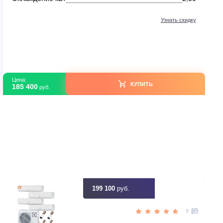
Канальные кондиционеры
Mitsubishi Heavy SRR25ZS-W/SRC25ZS-W
В наличии
Япония
Страна бренда
нвертор
Тип компрессора
20
Площадь м2
2,00
Охлаждение кВт
ть скидку
Цена:
КУПИТЬ
185 400
руб.