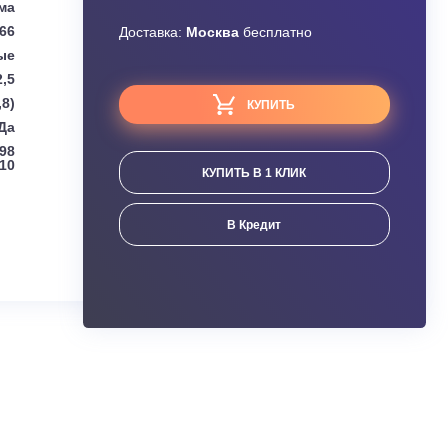
Узнать скидку
tsubishi Heavy
Завышена цена?
Сплит-система
0,66
Доставка:
Москва
бесплатно
Настенные
2,5
3,0 (1,0 ‑ 4,8)
КУПИТЬ
Да
(мм):
294 x 798
x 210
КУПИТЬ В 1 КЛИК
ания
В Кредит