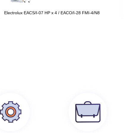
199 100
руб.
0
Electrolux EACS/I-07 HP x 4 / EACO/I-28 FMI-4