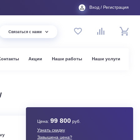
Вход
44 94
Связаться с нами
до 20:00
t.ru
омпании
Контакты
Акции
Наши работы
На
в Москве
25ZTL-W
99 800
Цена:
руб.