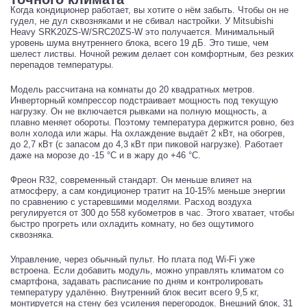
Когда кондиционер работает, вы хотите о нём забыть. Чтобы он не
гудел, не дул сквозняками и не сбивал настройки. У Mitsubishi
Heavy SRK20ZS-W/SRC20ZS-W это получается. Минимальный
уровень шума внутреннего блока, всего 19 дБ. Это тише, чем
шелест листвы. Ночной режим делает сон комфортным, без резких
перепадов температуры.
Модель рассчитана на комнаты до 20 квадратных метров.
Инверторный компрессор подстраивает мощность под текущую
нагрузку. Он не включается рывками на полную мощность, а
плавно меняет обороты. Поэтому температура держится ровно, без
волн холода или жары. На охлаждение выдаёт 2 кВт, на обогрев,
до 2,7 кВт (с запасом до 4,3 кВт при пиковой нагрузке). Работает
даже на морозе до -15 °C и в жару до +46 °C.
Фреон R32, современный стандарт. Он меньше влияет на
атмосферу, а сам кондиционер тратит на 10-15% меньше энергии
по сравнению с устаревшими моделями. Расход воздуха
регулируется от 300 до 558 кубометров в час. Этого хватает, чтобы
быстро прогреть или охладить комнату, но без ощутимого
сквозняка.
Управление, через обычный пульт. Но плата под Wi-Fi уже
встроена. Если добавить модуль, можно управлять климатом со
смартфона, задавать расписание по дням и контролировать
температуру удалённо. Внутренний блок весит всего 9,5 кг,
монтируется на стену без усиления перегородок. Внешний блок, 31