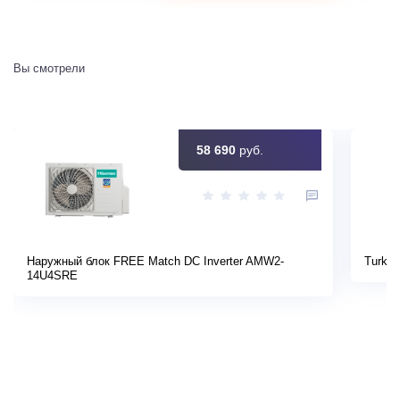
Вы смотрели
58 690
руб.
Наружный блок FREE Match DC Inverter AMW2-
Turkov
14U4SRE