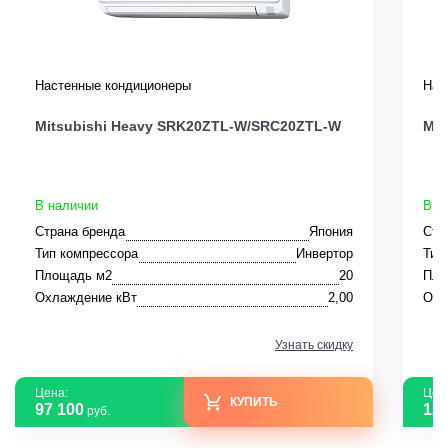
Настенные кондиционеры
Нас
Mitsubishi Heavy SRK20ZTL-W/SRC20ZTL-W
Mit
В наличии
В н
Страна бренда
Япония
Стр
Тип компрессора
Инвертор
Тип
Площадь м2
20
Пло
Охлаждение кВт
2,00
Охл
Узнать скидку
Цена:
Цен
КУПИТЬ
97 100
124
руб.