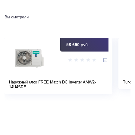
Вы смотрели
58 690
руб.
Наружный блок FREE Match DC Inverter AMW2-
Turkov
14U4SRE