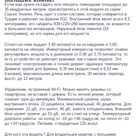
Если вам нужно охладить или обогреть помещение площадью до
35 квадратных метров, присмотритесь к этой модели из серии
Classic Inverter. Речь идет о сплит-системе, которая собирается в
Турции и работает на фреоне R32. Внутренний блок весит всего 8,5
килограмма, его габариты 838×228×280 миллиметров, он впишется
в большинство интерьеров. Наружный блок тяжелее (24
килограмма), но это норма для его мощности.
Сплит-система выдает 3,40 киловатта на охлаждение и 3,60
киловатта на обогрев. Инверторный компрессор позволяет плавно
регулировать мощность в диапазоне от 0,90 до 3,70 киловатта, то
есть устройство не работает рывками, как старые модели. Это
экономит электроэнергию и точнее держит заданную температуру.
Диаметр трубок для фреона, 6,35 мм (жидкостная) и 9,53 мм
(газовая), максимальная длина магистрали, 20 метров, перепад
высот, до 12 метров.
Управление, встроенный Wi-Fi. Можно менять режимы со
смартфона, не вставая с дивана. Есть ночной режим, который
снижает шум до минимума. Минимальный уровень шума
внутреннего блока, 22 децибела, максимальный, 46 децибелов. Для
сравнения: 22 дБ, это шепот, 46 дБ, работа холодильника. Внешний
блок шумит громче, до 51 дБ, но он стоит на улице. Температурный
диапазон работы: на холод от -10 до +46 градусов, на тепло от -10
до +24 градусов. Питание, стандартные 220 вольт.
Для кого эта модель? Для владельцев квартир с большими