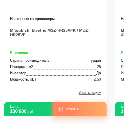
Настенные кондиционеры
Нас
Mitsubishi Electric MSZ-HR25VFK / MUZ-
Mit
HR25VF
AY
В наличии
В н
Страна производитель
Турция
Стр
Площадь, м2
25
Пло
Инвертор
Да
Инв
Мощность, кВт
2,50
Мощ
Узнать скидку
Цена:
Цен
КУПИТЬ
130 900
194
руб.