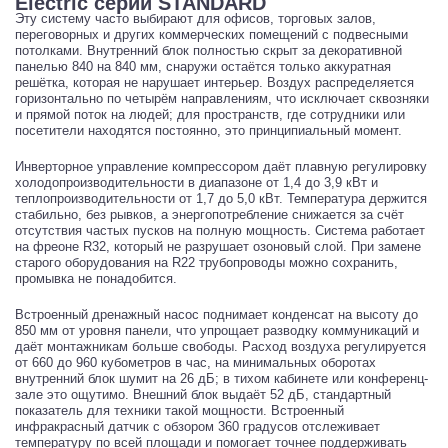
Electric серии STANDARD
Эту систему часто выбирают для офисов, торговых залов,
переговорных и других коммерческих помещений с подвесными
потолками. Внутренний блок полностью скрыт за декоративной
панелью 840 на 840 мм, снаружи остаётся только аккуратная
решётка, которая не нарушает интерьер. Воздух распределяется
горизонтально по четырём направлениям, что исключает сквозняки
и прямой поток на людей; для пространств, где сотрудники или
посетители находятся постоянно, это принципиальный момент.
Инверторное управление компрессором даёт плавную регулировку
холодопроизводительности в диапазоне от 1,4 до 3,9 кВт и
теплопроизводительности от 1,7 до 5,0 кВт. Температура держится
стабильно, без рывков, а энергопотребление снижается за счёт
отсутствия частых пусков на полную мощность. Система работает
на фреоне R32, который не разрушает озоновый слой. При замене
старого оборудования на R22 трубопроводы можно сохранить,
промывка не понадобится.
Встроенный дренажный насос поднимает конденсат на высоту до
850 мм от уровня панели, что упрощает разводку коммуникаций и
даёт монтажникам больше свободы. Расход воздуха регулируется
от 660 до 960 кубометров в час, на минимальных оборотах
внутренний блок шумит на 26 дБ; в тихом кабинете или конференц-
зале это ощутимо. Внешний блок выдаёт 52 дБ, стандартный
показатель для техники такой мощности. Встроенный
инфракрасный датчик с обзором 360 градусов отслеживает
температуру по всей площади и помогает точнее поддерживать