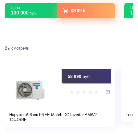
Цена:
Цен
КУПИТЬ
130 900
194
руб.
Вы смотрели
58 690
руб.
Наружный блок FREE Match DC Inverter AMW2-
Turkov
14U4SRE