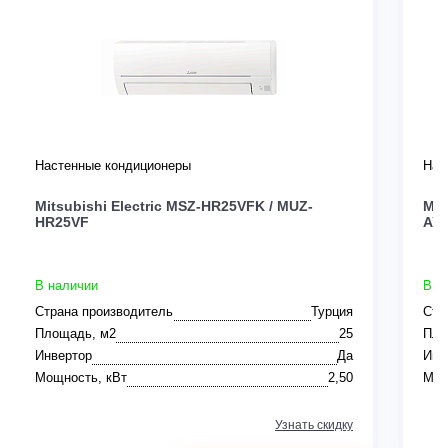
Настенные кондиционеры
Нас
Mitsubishi Electric MSZ-HR25VFK / MUZ-
Mit
HR25VF
AY
В наличии
В н
Страна производитель
Турция
Стр
Площадь, м2
25
Пло
Инвертор
Да
Инв
Мощность, кВт
2,50
Мощ
Узнать скидку