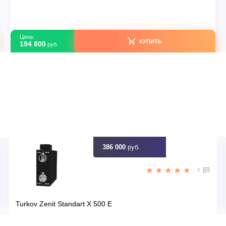
Mitsubishi Electric MSZ-AY25VGK(P) / MUZ-AY25V
В наличии
ция
Страна производитель
25
Площадь, м2
Да
Инвертор
,50
Мощность, кВт
идку
Узна
Цена:
КУПИТЬ
194 800
руб.