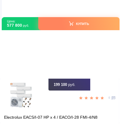
G
Mitsubishi Electric PSA-M71KA / SUZ-M71VA
В наличии
Турция
Страна производитель
25
Площадь, м2
Да
Инвертор
2,50
Мощность, кВт
ть скидку
Цена:
КУПИТЬ
577 800
руб.