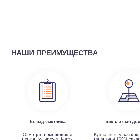
ВЫ СМОТРЕЛИ
58 690
руб.
Наружный блок FREE Match DC Inverter AMW2-14U4