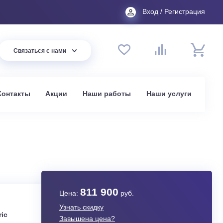
Вход
44 94
Связаться с нами
до 20:00
t.ru
омпании
Контакты
Акции
Наши работы
На
811 900
Цена:
руб.