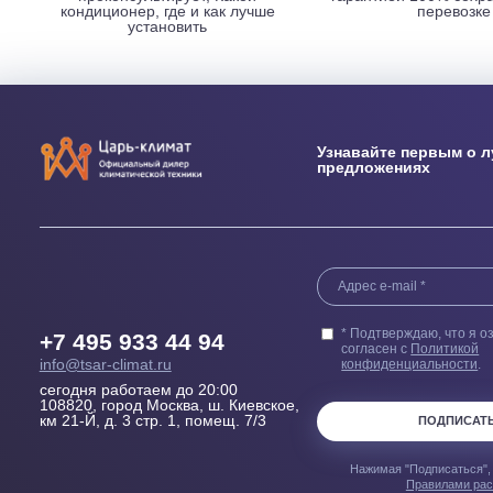
НАШИ ПРЕИМУЩЕСТВА
Выезд сметчика
Бесплатн
Осмотрит помещение и
Купленного у н
проконсультирует, Какой
гарантией 100
кондиционер, где и как лучше
пер
установить