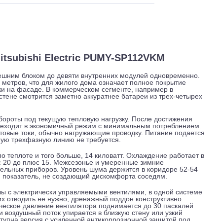
 и обслуживание
Отзывы
Доставка
ы Mitsubishi Electric PUMY-SP112VKM
одним внешним блоком до девяти внутренних модулей одновр
атных метров, что для жилого дома означает полное покры
я техники на фасаде. В коммерческом сегменте, например в
с на стене смотрится заметно аккуратнее батареи из трех-
ует обороты под текущую тепловую нагрузку. После достиж
ю, а переходит в экономичный режим с минимальным потреб
ие стартовые токи, обычно нагружающие проводку. Питание 
 отдельную трехфазную линию не требуется.
ватт, по теплоте и того больше, 14 киловатт. Охлаждение ра