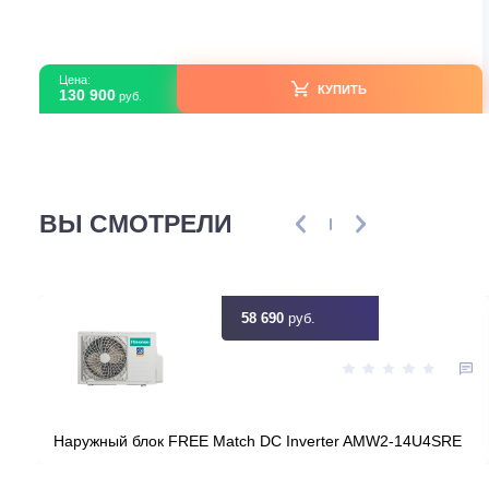
Mitsubishi Electric MSZ-HR25VFK / MUZ-HR25VF
В наличии
Страна производитель
Тур
Площадь, м2
Инвертор
Мощность, кВт
2
Узнать ск
Цена:
КУПИТЬ
130 900
руб.