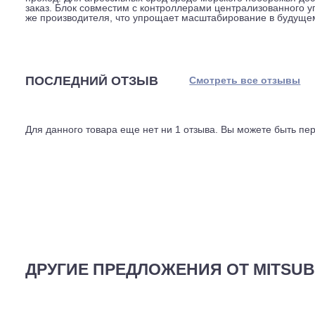
диапазоне от минус 15 до плюс 46 градусов, обогрев 
температуры система проходит без дополнительных на
децибел, для наружного блока такой мощности это сп
Разводка фреона организована через распределительн
можно задействовать до двух таких элементов. Конден
отсутствует. При монтаже в условиях плотной застрой
через переключатель на плате управления, это помогае
проход. Для агрессивных сред вроде морского побере
заказ. Блок совместим с контроллерами централизова
же производителя, что упрощает масштабирование в 
ПОСЛЕДНИЙ ОТЗЫВ
Смотреть все отз
Для данного товара еще нет ни 1 отзыва. Вы можете бы