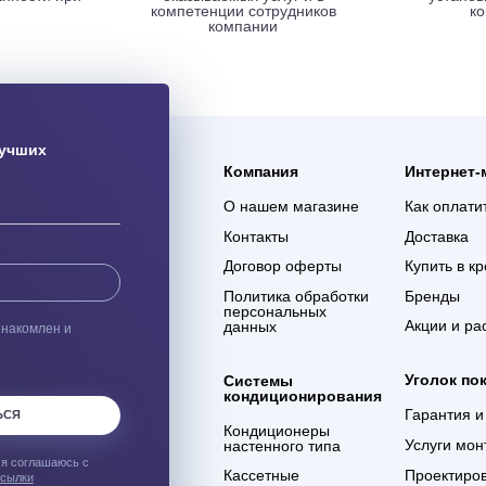
ая доставка
Гарантия 3 года
ас оборудования с
Мы уверены в качестве
% сохранности при
оказываемых услуг и в
евозке
компетенции сотрудников
компании