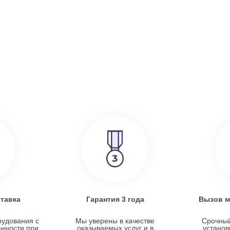
386 000
руб.
SRE
Turkov Zenit Standart X 500 E