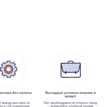
199 100
руб.
0
Electrolux EACS/I-07 HP x 4 / EACO/I-28 FMI-4