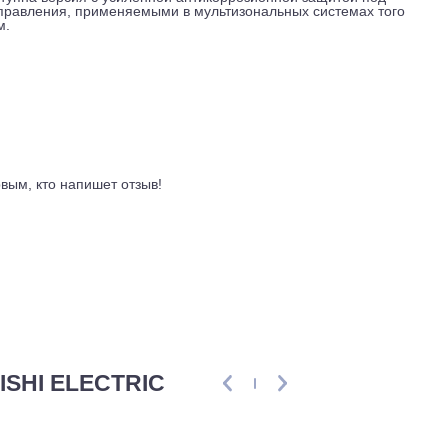
от минус 20 до плюс 15. Межсезонье и умеренные зимние
гревательных приборов. Уровень шума держится в коридоре
окойный показатель, не создающий дискомфорта соседям.
ые узлы с электрически управляемыми вентилями, в одной 
сат с них отводить не нужно, дренажный поддон конструктив
ки статическое давление вентилятора поднимается до 30 пас
т, если воздушный поток упирается в близкую стену или узк
жья доступна версия с усиленной антикоррозионной защитой
нного управления, применяемыми в мультизональных систем
будущем.
ывы
ть первым, кто напишет отзыв!