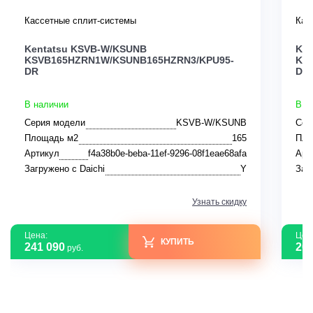
Кассетные сплит-системы
Кас
Kentatsu KSVB-W/KSUNB
Ken
KSVB165HZRN1W/KSUNB165HZRN3/KPU95-
KS
DR
DR
В наличии
В н
Серия модели
KSVB-W/KSUNB
Сер
Площадь м2
165
Пло
Артикул
f4a38b0e-beba-11ef-9296-08f1eae68afa
Арт
Загружено с Daichi
Y
Заг
Узнать скидку
Цена:
Цен
КУПИТЬ
241 090
208
руб.