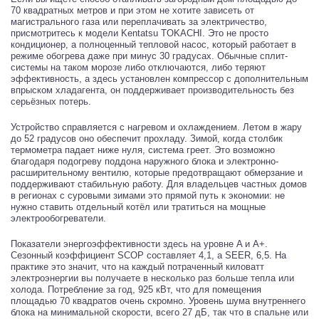
70 квадратных метров и при этом не хотите зависеть от
магистрального газа или переплачивать за электричество,
присмотритесь к модели Kentatsu TOKACHI. Это не просто
кондиционер, а полноценный тепловой насос, который работает в
режиме обогрева даже при минус 30 градусах. Обычные сплит-
системы на таком морозе либо отключаются, либо теряют
эффективность, а здесь установлен компрессор с дополнительным
впрыском хладагента, он поддерживает производительность без
серьёзных потерь.
Устройство справляется с нагревом и охлаждением. Летом в жару
до 52 градусов оно обеспечит прохладу. Зимой, когда столбик
термометра падает ниже нуля, система греет. Это возможно
благодаря подогреву поддона наружного блока и электронно-
расширительному вентилю, которые предотвращают обмерзание и
поддерживают стабильную работу. Для владельцев частных домов
в регионах с суровыми зимами это прямой путь к экономии: не
нужно ставить отдельный котёл или тратиться на мощные
электрообогреватели.
Показатели энергоэффективности здесь на уровне A и A+.
Сезонный коэффициент SCOP составляет 4,1, а SEER, 6,5. На
практике это значит, что на каждый потраченный киловатт
электроэнергии вы получаете в несколько раз больше тепла или
холода. Потребление за год, 925 кВт, что для помещения
площадью 70 квадратов очень скромно. Уровень шума внутреннего
блока на минимальной скорости, всего 27 дБ, так что в спальне или