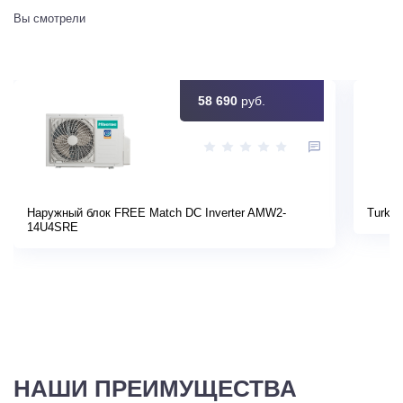
Вы смотрели
58 690
руб.
Наружный блок FREE Match DC Inverter AMW2-
Turkov
14U4SRE
НАШИ ПРЕИМУЩЕСТВА