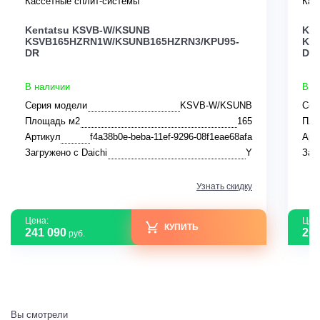
Кассетные сплит-системы
Кас
Kentatsu KSVB-W/KSUNB
Ken
KSVB165HZRN1W/KSUNB165HZRN3/KPU95-
KS
DR
DR
В наличии
В н
Серия модели
KSVB-W/KSUNB
Сер
Площадь м2
165
Пло
Артикул
f4a38b0e-beba-11ef-9296-08f1eae68afa
Арт
Загружено с Daichi
Y
Заг
Узнать скидку
Цена:
Цен
КУПИТЬ
241 090
208
руб.
Вы смотрели