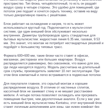
пространство. Тип блока, четырёхпоточный, то есть он раздаёт
воздух сразу в четыре стороны. Это удобно для помещений, где
потолок уже подшит и хочется скрыть технику, оставив на виду
только декоративную панель с решётками.
Блок работает на охлаждение и нагрев, то есть может
использоваться круглый год. Подключается к мульти-сплит
системе, где один внешний блок обслуживает несколько
внутренних. Диаметры трубопроводов здесь стандартные для
бытовых мультисистем: жидкостная линия 6.35 мм, газовая, 9.53
мм. Это значит, что монтаж не потребует нестандартных решений и
подойдёт к большинству типовых трасс.
Формата 600×600 мм, такие блоки часто ставят в офисах,
магазинах, ресторанах или больших квартирах. Воздух
распределяется равномерно, без сквозняков, что важно для зон,
где люди находятся подолгу. Модель рассчитана на длительный
срок службы, производитель заявляет 10 лет эксплуатации. При
этом блок компактный и легко встраивается в подвесные потолки.
Для покупателя главное, это скрытый монтаж и хорошее
распределение воздуха. В отличие от настенных сплитов,
кассетный блок не занимает стену и не мешает расстановке
мебели. А четыре потока позволяют охлаждать или прогревать
помещение быстрее, чем двухпоточные аналоги. Если у вас уже
есть внешний блок мультисистемы Kentatsu, этот внутренний блок
станет логичным дополнением для зоны, где нужен комфорт без