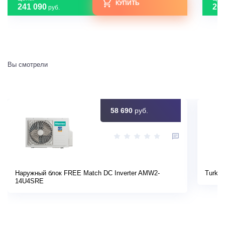
КУПИТЬ
241 090
208
руб.
Вы смотрели
58 690
руб.
Наружный блок FREE Match DC Inverter AMW2-
Turkov
14U4SRE