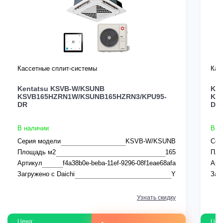
Кассетные сплит-системы
Кас
Kentatsu KSVB-W/KSUNB
Ken
KSVB165HZRN1W/KSUNB165HZRN3/KPU95-
KS
DR
DR
В наличии
В н
Серия модели
KSVB-W/KSUNB
Сер
Площадь м2
165
Пло
Артикул
f4a38b0e-beba-11ef-9296-08f1eae68afa
Арт
Загружено с Daichi
Y
Заг
Узнать скидку
Цена:
Цен