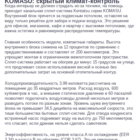
KOMASU: скрытый климат-контроль
Когда интерьер не должен страдать из-за техники, на помощь
приходит канальная сплит-система Kentatsu серии KOMASU.
Внутренний блок прячется за подвесным потолком, оставляя на
виду только решётки для забора и подачи воздуха. Это решение
для офисов, магазинов, кафе и квартир с высокими потолками, где
важна эстетика и равномерное распределение температуры.
Главная особенность модели, компактные габариты. Высота
внутреннего блока снижена на 12 процентов по сравнению с
предшественниками и составляет от 200 миллиметров. Это
упрощает монтаж в ограниченном межпотолочном пространстве.
Сплит-система работает на обогрев до минус 15 градусов на улице,
что продлевает сезон использования весной и осенью без
дополнительных затрат на основной отопительный контур.
Холодопроизводительность 3,99 киловатта рассчитана на
помещение до 35 квадратных метров. Расход воздуха, 600
кубометров в час, а внешнее статическое давление в 60 паскалей
позволяет подключать воздуховоды длиной несколько метров и
разводить потоки по разным зонам. Уровень шума внутреннего
блока не превышает 34,5 децибела на максимальной скорости, это
тише большинства бытовых сплит-систем. Для отвода конденсата
встроенный насос поднимает воду на высоту до 750 миллиметров,
что спасает, если дренаж нельзя сделать самотеком.
Энергоэффективность, на уровне класса A по охлаждению (EER
3,34) и класса B по обогреву (COP 3,67). Это не рекордные