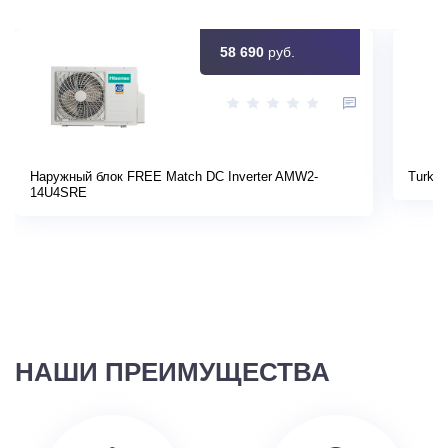
58 690
руб.
Наружный блок FREE Match DC Inverter AMW2-
Turkov
14U4SRE
НАШИ ПРЕИМУЩЕСТВА