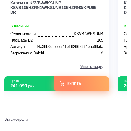
Kentatsu KSVB-W/KSUNB
Ken
KSVB165HZRN1W/KSUNB165HZRN3/KPU95-
KS
DR
DR
В наличии
В н
Серия модели
KSVB-W/KSUNB
Сер
Площадь м2
165
Пло
Артикул
f4a38b0e-beba-11ef-9296-08f1eae68afa
Арт
Загружено с Daichi
Y
Заг
Узнать скидку
Цена:
Цен
КУПИТЬ
241 090
208
руб.
Вы смотрели