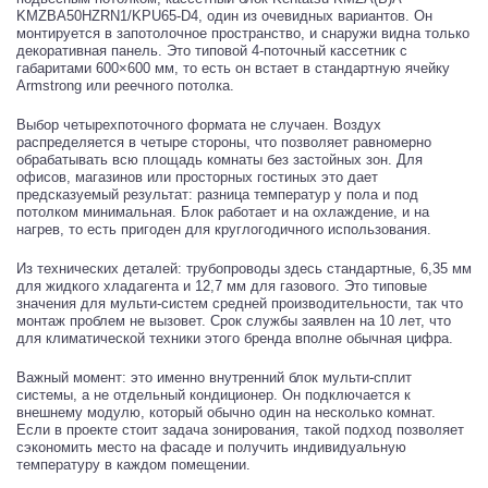
KMZBA50HZRN1/KPU65-D4, один из очевидных вариантов. Он
монтируется в запотолочное пространство, и снаружи видна только
декоративная панель. Это типовой 4-поточный кассетник с
габаритами 600×600 мм, то есть он встает в стандартную ячейку
Armstrong или реечного потолка.
Выбор четырехпоточного формата не случаен. Воздух
распределяется в четыре стороны, что позволяет равномерно
обрабатывать всю площадь комнаты без застойных зон. Для
офисов, магазинов или просторных гостиных это дает
предсказуемый результат: разница температур у пола и под
потолком минимальная. Блок работает и на охлаждение, и на
нагрев, то есть пригоден для круглогодичного использования.
Из технических деталей: трубопроводы здесь стандартные, 6,35 мм
для жидкого хладагента и 12,7 мм для газового. Это типовые
значения для мульти-систем средней производительности, так что
монтаж проблем не вызовет. Срок службы заявлен на 10 лет, что
для климатической техники этого бренда вполне обычная цифра.
Важный момент: это именно внутренний блок мульти-сплит
системы, а не отдельный кондиционер. Он подключается к
внешнему модулю, который обычно один на несколько комнат.
Если в проекте стоит задача зонирования, такой подход позволяет
сэкономить место на фасаде и получить индивидуальную
температуру в каждом помещении.