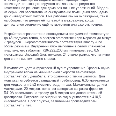
производитель концентрируется на главном и предлагает
качественное решение для дома без лишних усложнений. Модель
из серии Ichi рассчитана на обслуживание помещения площадью
до 25 квадратных метров. Она работает как на охлаждение, так и
на обогрев, что делает её полезной в межсезонье, когда
центральное отопление ещё не включили или уже отключили.
Устройство справляется с охлаждением при уличной температуре
до 43 градусов тепла, а обогрев эффективен при морозах до минус
7 градусов. Энергоэффективность соответствует классу A по
обоим режимам. Внутренний блок выполнен в белом глянцевом
пластике, его габариты, 729x292x200 миллиметров, вес, 8,5
килограмма. Внешний блок тяжелее, 24,9 килограмма, что типично
для сплит-систем такого класса.
В комплекте идёт инфракрасный пульт управления. Уровень шума
внутреннего блока на минимальной скорости вентилятора
составляет 29,5 децибела, это сравнимо с тихим шёпотом. Для
монтажа потребуется стандартный трубопровод: 6,35 миллиметра
для жидкости и 9,52 миллиметра для газа. Максимальная длина
магистрали, 20 метров, при этом заводская заправка фреоном
R410A рассчитана на трассу до 8 метров без дополнительной
дозаправки. Потребление энергии за год оценивается в 410,5
киловатт-часа. Срок службы, заявленный производителем,
составляет 7 лет.