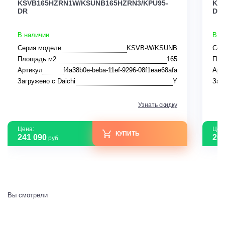
KSVB165HZRN1W/KSUNB165HZRN3/KPU95-
KS
DR
DR
В наличии
В н
Серия модели
KSVB-W/KSUNB
Сер
Площадь м2
165
Пло
Артикул
f4a38b0e-beba-11ef-9296-08f1eae68afa
Арт
Загружено с Daichi
Y
Заг
Узнать скидку
Цена:
Цен
КУПИТЬ
241 090
208
руб.
Вы смотрели