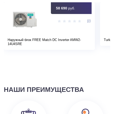
58 690
руб.
Наружный блок FREE Match DC Inverter AMW2-
Turkov
14U4SRE
НАШИ ПРЕИМУЩЕСТВА