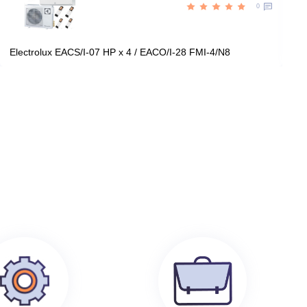
Цена:
КУПИТЬ
180 790
руб.
199 100
руб.
0
Electrolux EACS/I-07 HP x 4 / EACO/I-28 FMI-4