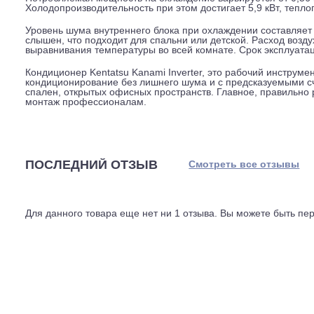
Внутренний блок выполнен из глянцевого пластика, его 
кг, и требует надёжного крепления на стене или на кр
перепад высот, 20 метров. Это даёт гибкость при мон
управления, все основные функции доступны с него.
Производитель использует в этой модели хладагент R3
обеспечивает высокую эффективность. Класс сезонной
означает, что при работе в среднем за сезон кондицио
Потребляемая мощность на охлаждение варьируется от 
Холодопроизводительность при этом достигает 5,9 кВт, 
Уровень шума внутреннего блока при охлаждении соста
слышен, что подходит для спальни или детской. Расход
выравнивания температуры во всей комнате. Срок эксп
Кондиционер Kentatsu Kanami Inverter, это рабочий ин
кондиционирование без лишнего шума и с предсказуем
спален, открытых офисных пространств. Главное, прав
монтаж профессионалам.
ПОСЛЕДНИЙ ОТЗЫВ
Смотреть все отз