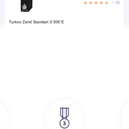
Цена:
КУПИТЬ
208 290
руб.
386 000
руб.
SRE
Turkov Zenit Standart X 500 E