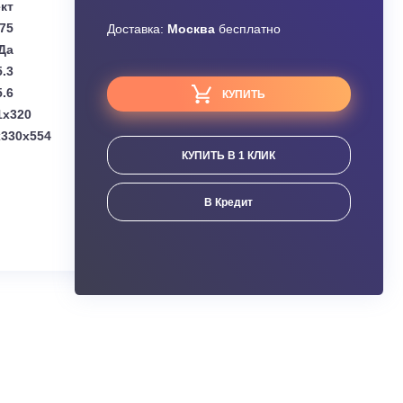
Узнать скидку
Kentatsu
Завышена цена?
Комплект
1.75
Доставка:
Москва
бесплатно
Да
5.3
5.6
КУПИТЬ
(мм):
969x241x320
мм):
874(+70)x330x554
КУПИТЬ В 1 КЛИК
ания
В Кредит