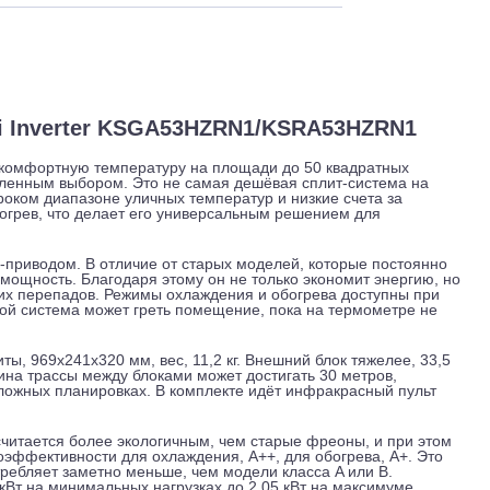
 и обслуживание
Отзывы
Доставка
anami Inverter KSGA53HZRN1/KSRA53HZR
живать комфортную температуру на площади до 50 квадратн
ся осмысленным выбором. Это не самая дешёвая сплит-систе
оту в широком диапазоне уличных температур и низкие счета 
 и на обогрев, что делает его универсальным решением для
р с DC-приводом. В отличие от старых моделей, которые по
еняет мощность. Благодаря этому он не только экономит эн
 и резких перепадов. Режимы охлаждения и обогрева доступ
ов. Зимой система может греть помещение, пока на термоме