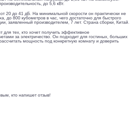
габариты, 969x241x320 мм, вес, 11,2 кг. Внешний блок тяжел
ыше. Длина трассы между блоками может достигать 30 метров
таже в сложных планировках. В комплекте идёт инфракрасный
2. Он считается более экологичным, чем старые фреоны, и 
 энергоэффективности для охлаждения, A++, для обогрева, 
нер потребляет заметно меньше, чем модели класса A или B.
0,56 кВт на минимальных нагрузках до 2,05 кВт на максиму
теплопроизводительность, до 5,6 кВт.
вляет от 20 до 41 дБ. На минимальной скорости он практиче
 воздуха, до 800 кубометров в час, чего достаточно для быст
луатации, заявленный производителем, 7 лет. Страна сборки
струмент для тех, кто хочет получить эффективное
ыми счетами за электричество. Он подходит для гостиных, 
ильно рассчитать мощность под конкретную комнату и довер
ывы