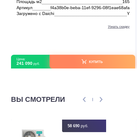
Кассетные сплит-системы
Kentatsu KSVB-W/KSUNB
KSVB165HZRN1W/KSUNB165HZRN3/KPU95-DR
В наличии
Серия модели
KSVB-W/KS
Площадь м2
Артикул
f4a38b0e-beba-11ef-9296-08f1eae68
Загружено с Daichi
Узнать ск