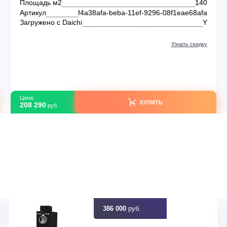
Кассетные сплит-системы
Kentatsu KSVB-W/KSUNB
KSVB140HZRN1W/KSUNB140HZRN3/KPU95-DR
В наличии
UNB
Серия модели
KSVB-W
165
Площадь м2
afa
Артикул
f4a38afa-beba-11ef-9296-08f1e
Y
Загружено с Daichi
идку
Узна