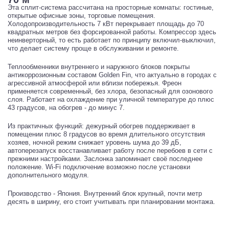
Эта сплит-система рассчитана на просторные комнаты: гостиные,
открытые офисные зоны, торговые помещения.
Холодопроизводительность 7 кВт перекрывает площадь до 70
квадратных метров без форсированной работы. Компрессор здесь
неинверторный, то есть работает по принципу включил-выключил,
что делает систему проще в обслуживании и ремонте.
Теплообменники внутреннего и наружного блоков покрыты
антикоррозионным составом Golden Fin, что актуально в городах с
агрессивной атмосферой или вблизи побережья. Фреон
применяется современный, без хлора, безопасный для озонового
слоя. Работает на охлаждение при уличной температуре до плюс
43 градусов, на обогрев - до минус 7.
Из практичных функций: дежурный обогрев поддерживает в
помещении плюс 8 градусов во время длительного отсутствия
хозяев, ночной режим снижает уровень шума до 39 дБ,
автоперезапуск восстанавливает работу после перебоев в сети с
прежними настройками. Заслонка запоминает своё последнее
положение. Wi-Fi подключение возможно после установки
дополнительного модуля.
Производство - Япония. Внутренний блок крупный, почти метр
десять в ширину, его стоит учитывать при планировании монтажа.