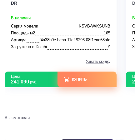
DR
DR
В наличии
В н
Серия модели
KSVB-W/KSUNB
Сер
Площадь м2
165
Пло
Артикул
f4a38b0e-beba-11ef-9296-08f1eae68afa
Арт
Загружено с Daichi
Y
Заг
Узнать скидку
Цена:
Цен
КУПИТЬ
241 090
208
руб.
Вы смотрели