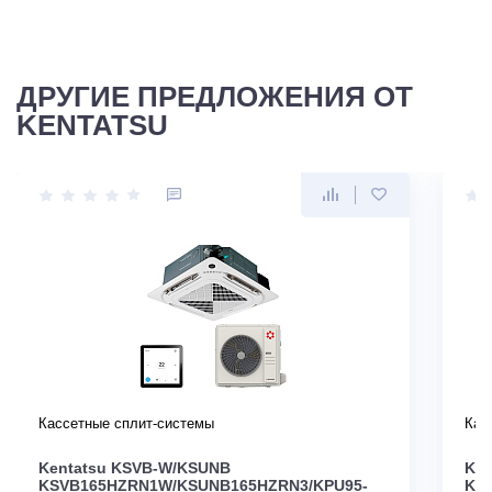
ДРУГИЕ ПРЕДЛОЖЕНИЯ ОТ
KENTATSU
Кассетные сплит-системы
Кас
Kentatsu KSVB-W/KSUNB
Ken
KSVB165HZRN1W/KSUNB165HZRN3/KPU95-
KS