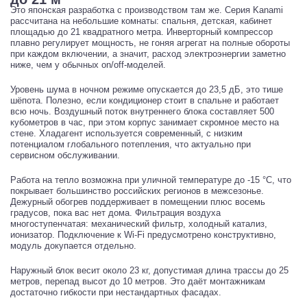
Это японская разработка с производством там же. Серия Kanami
рассчитана на небольшие комнаты: спальня, детская, кабинет
площадью до 21 квадратного метра. Инверторный компрессор
плавно регулирует мощность, не гоняя агрегат на полные обороты
при каждом включении, а значит, расход электроэнергии заметно
ниже, чем у обычных on/off-моделей.
Уровень шума в ночном режиме опускается до 23,5 дБ, это тише
шёпота. Полезно, если кондиционер стоит в спальне и работает
всю ночь. Воздушный поток внутреннего блока составляет 500
кубометров в час, при этом корпус занимает скромное место на
стене. Хладагент используется современный, с низким
потенциалом глобального потепления, что актуально при
сервисном обслуживании.
Работа на тепло возможна при уличной температуре до -15 °C, что
покрывает большинство российских регионов в межсезонье.
Дежурный обогрев поддерживает в помещении плюс восемь
градусов, пока вас нет дома. Фильтрация воздуха
многоступенчатая: механический фильтр, холодный катализ,
ионизатор. Подключение к Wi-Fi предусмотрено конструктивно,
модуль докупается отдельно.
Наружный блок весит около 23 кг, допустимая длина трассы до 25
метров, перепад высот до 10 метров. Это даёт монтажникам
достаточно гибкости при нестандартных фасадах.