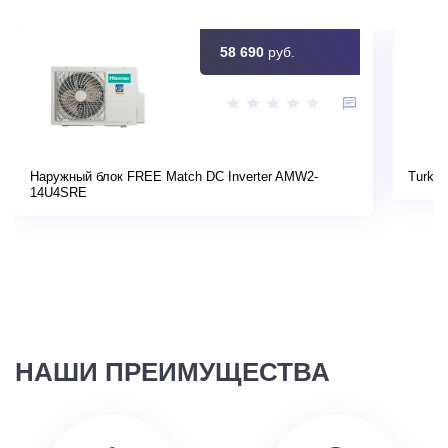
58 690
руб.
Наружный блок FREE Match DC Inverter AMW2-
Turkov
14U4SRE
НАШИ ПРЕИМУЩЕСТВА