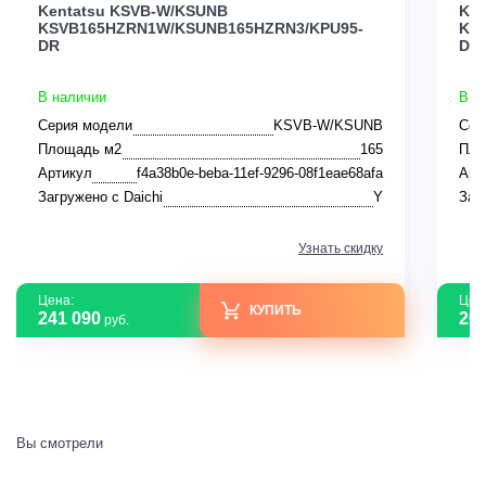
Kentatsu KSVB-W/KSUNB
Ken
KSVB165HZRN1W/KSUNB165HZRN3/KPU95-
KS
DR
DR
В наличии
В н
Серия модели
KSVB-W/KSUNB
Сер
Площадь м2
165
Пло
Артикул
f4a38b0e-beba-11ef-9296-08f1eae68afa
Арт
Загружено с Daichi
Y
Заг
Узнать скидку
Цена:
Цен
КУПИТЬ
241 090
208
руб.
Вы смотрели