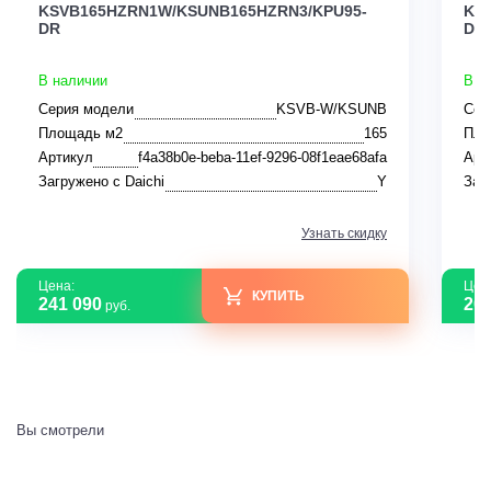
KSVB165HZRN1W/KSUNB165HZRN3/KPU95-
KS
DR
DR
В наличии
В н
Серия модели
KSVB-W/KSUNB
Сер
Площадь м2
165
Пло
Артикул
f4a38b0e-beba-11ef-9296-08f1eae68afa
Арт
Загружено с Daichi
Y
Заг
Узнать скидку
Цена:
Цен
КУПИТЬ
241 090
208
руб.
Вы смотрели