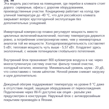
Эта модель рассчитана на помещения, где перебои в климате стоят
дорого: серверные, офисы с дорогим оборудованием,
производственные участки. Кондиционер работает на холод при
уличной температуре до -40 °C, что для российского климата
закрывает вопрос круглогодичной эксплуатации без
дополнительных ухищрений.
Инверторный компрессор плавно регулирует мощность вместо
цикличных включений-выключений, поэтому температура держится
ровно, а потребление электроэнергии ниже, чем у неинверторных
аналогов той же мощности. Холодопроизводительность составляет
5 кВт, тепловая мощность чуть выше - 5,57 кВт. Хладагент здесь
экологичный, с низким потенциалом глобального потепления.
Внутренний блок прокачивает 800 кубометров воздуха в час через
многоступенчатую систему очистки: фильтр тонкой очистки,
холодный катализ, ионизатор. Минимальный уровень шума - 20 дБ,
что сопоставимо с тихим шёпотом. Ночной режим снижает нагрузку
и шум дополнительно.
Дежурный обогрев поддерживает температуру на уровне 8 °C даже
в отсутствие людей, защищая оборудование от переохлаждения.
Подключение через Wi-Fi доступно как опция - разъём уже
предусмотрен в конструкции. Наружный блок с антикоррозийным
покрытием произведён в Японии.