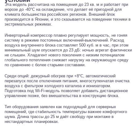
Эта модель рассчитана на помещения до 23 кв. м и работает при
морозе до -40°C на охлаждение, что делает её пригодной для
климата большинства российских регионов. Внешний блок
производится в Японии, и это сказывается на поведении техники в
экстремальных режимах.
Инверторный компрессор плавно регулирует мощность, не гоняя
систему в режиме постоянных включений-выключений. Расход
воздуха внутреннего блока составляет 500 куб. м в час, при этом
минимальный шум опускается до 23 дБ: ночью агрегат фактически
не слышен. Хладагент нового поколения с низким потенциалом
глобального потепления снижает нагрузку на окружающую среду
по сравнению с более старыми составами.
Среди опций: дежурный обогрев при +8°C, автоматический
перезапуск после отключения питания, многоступенчатая очистка
воздуха с фильтром холодного катализа и ионизатором.
Подготовка под Wi-Fi-модуль позволяет добавить дистанционное
управление позже, без вмешательства в конструкцию блока.
Тип оборудования заявлен как подходящий для серверных
помещений, где стабильность температуры важнее комфортного
шума. Длина трассы до 25 м даёт свободу при монтаже в
нестандартных планировках.