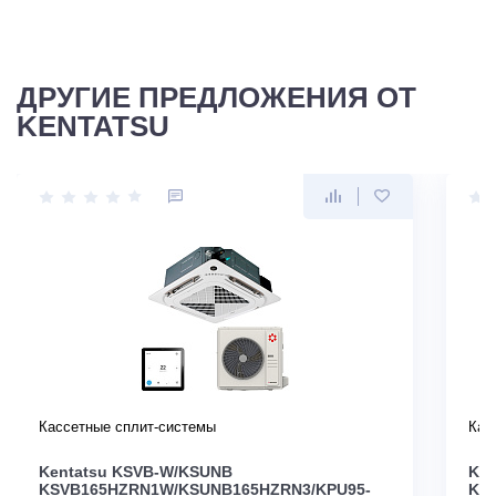
ДРУГИЕ ПРЕДЛОЖЕНИЯ ОТ
KENTATSU
Кассетные сплит-системы
Кас
Kentatsu KSVB-W/KSUNB
Ken
KSVB165HZRN1W/KSUNB165HZRN3/KPU95-
KS