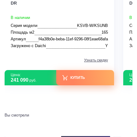
DR
DR
В наличии
В н
Серия модели
KSVB-W/KSUNB
Сер
Площадь м2
165
Пло
Артикул
f4a38b0e-beba-11ef-9296-08f1eae68afa
Арт
Загружено с Daichi
Y
Заг
Узнать скидку
Цена:
Цен
КУПИТЬ
241 090
208
руб.
Вы смотрели