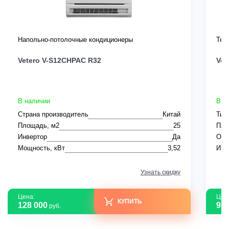
Напольно-потолочные кондиционеры
Теп
Vetero V-S12CHPAC R32
Vet
В наличии
В н
Страна производитель
Китай
Тип
Площадь, м2
25
Пло
Инвертор
Да
Ото
Мощность, кВт
3,52
Инв
Узнать скидку
Цена:
Цен
КУПИТЬ
128 000
98 
руб.