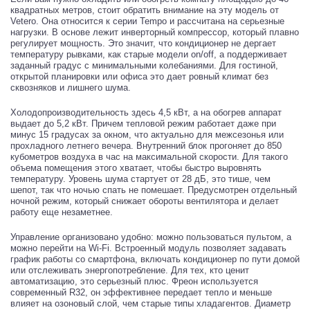
квадратных метров, стоит обратить внимание на эту модель от
Vetero. Она относится к серии Tempo и рассчитана на серьезные
нагрузки. В основе лежит инверторный компрессор, который плавно
регулирует мощность. Это значит, что кондиционер не дергает
температуру рывками, как старые модели on/off, а поддерживает
заданный градус с минимальными колебаниями. Для гостиной,
открытой планировки или офиса это дает ровный климат без
сквозняков и лишнего шума.
Холодопроизводительность здесь 4,5 кВт, а на обогрев аппарат
выдает до 5,2 кВт. Причем тепловой режим работает даже при
минус 15 градусах за окном, что актуально для межсезонья или
прохладного летнего вечера. Внутренний блок прогоняет до 850
кубометров воздуха в час на максимальной скорости. Для такого
объема помещения этого хватает, чтобы быстро выровнять
температуру. Уровень шума стартует от 28 дБ, это тише, чем
шепот, так что ночью спать не помешает. Предусмотрен отдельный
ночной режим, который снижает обороты вентилятора и делает
работу еще незаметнее.
Управление организовано удобно: можно пользоваться пультом, а
можно перейти на Wi-Fi. Встроенный модуль позволяет задавать
график работы со смартфона, включать кондиционер по пути домой
или отслеживать энергопотребление. Для тех, кто ценит
автоматизацию, это серьезный плюс. Фреон используется
современный R32, он эффективнее передает тепло и меньше
влияет на озоновый слой, чем старые типы хладагентов. Диаметр