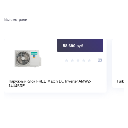
Вы смотрели
58 690
руб.
Наружный блок FREE Match DC Inverter AMW2-
Turkov
14U4SRE