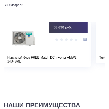
Вы смотрели
58 690
руб.
Наружный блок FREE Match DC Inverter AMW2-
Turkov
14U4SRE
НАШИ ПРЕИМУЩЕСТВА