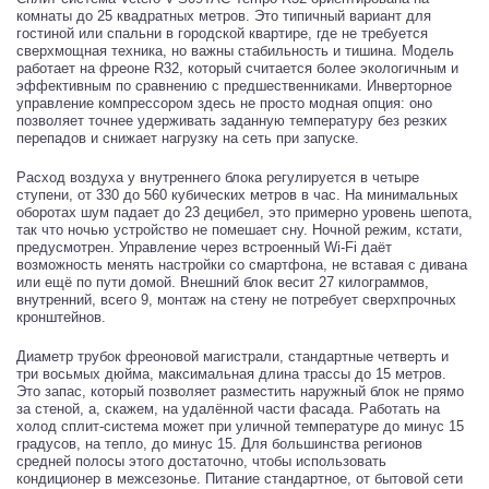
комнаты до 25 квадратных метров. Это типичный вариант для
гостиной или спальни в городской квартире, где не требуется
сверхмощная техника, но важны стабильность и тишина. Модель
работает на фреоне R32, который считается более экологичным и
эффективным по сравнению с предшественниками. Инверторное
управление компрессором здесь не просто модная опция: оно
позволяет точнее удерживать заданную температуру без резких
перепадов и снижает нагрузку на сеть при запуске.
Расход воздуха у внутреннего блока регулируется в четыре
ступени, от 330 до 560 кубических метров в час. На минимальных
оборотах шум падает до 23 децибел, это примерно уровень шепота,
так что ночью устройство не помешает сну. Ночной режим, кстати,
предусмотрен. Управление через встроенный Wi-Fi даёт
возможность менять настройки со смартфона, не вставая с дивана
или ещё по пути домой. Внешний блок весит 27 килограммов,
внутренний, всего 9, монтаж на стену не потребует сверхпрочных
кронштейнов.
Диаметр трубок фреоновой магистрали, стандартные четверть и
три восьмых дюйма, максимальная длина трассы до 15 метров.
Это запас, который позволяет разместить наружный блок не прямо
за стеной, а, скажем, на удалённой части фасада. Работать на
холод сплит-система может при уличной температуре до минус 15
градусов, на тепло, до минус 15. Для большинства регионов
средней полосы этого достаточно, чтобы использовать
кондиционер в межсезонье. Питание стандартное, от бытовой сети