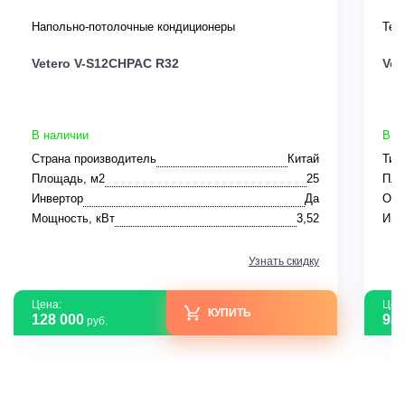
Напольно-потолочные кондиционеры
Теп
Vetero V-S12CHPAC R32
Vet
В наличии
В н
Страна производитель
Китай
Тип
Площадь, м2
25
Пло
Инвертор
Да
Ото
Мощность, кВт
3,52
Инв
Узнать скидку
Цена:
Цен
КУПИТЬ
128 000
98 
руб.