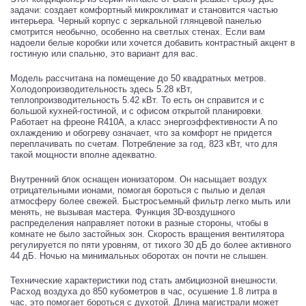
задачи: создает комфортный микроклимат и становится частью
интерьера. Черный корпус с зеркальной глянцевой панелью
смотрится необычно, особенно на светлых стенах. Если вам
надоели белые коробки или хочется добавить контрастный акцент в
гостиную или спальню, это вариант для вас.
Модель рассчитана на помещение до 50 квадратных метров.
Холодопроизводительность здесь 5.28 кВт,
теплопроизводительность 5.42 кВт. То есть он справится и с
большой кухней-гостиной, и с офисом открытой планировки.
Работает на фреоне R410A, а класс энергоэффективности A по
охлаждению и обогреву означает, что за комфорт не придется
переплачивать по счетам. Потребление за год, 823 кВт, что для
такой мощности вполне адекватно.
Внутренний блок оснащен ионизатором. Он насыщает воздух
отрицательными ионами, помогая бороться с пылью и делая
атмосферу более свежей. Быстросъемный фильтр легко мыть или
менять, не вызывая мастера. Функция 3D-воздушного
распределения направляет потоки в разные стороны, чтобы в
комнате не было застойных зон. Скорость вращения вентилятора
регулируется по пяти уровням, от тихого 30 дБ до более активного
44 дБ. Ночью на минимальных оборотах он почти не слышен.
Технические характеристики под стать амбициозной внешности.
Расход воздуха до 850 кубометров в час, осушение 1.8 литра в
час, это помогает бороться с духотой. Длина магистрали может