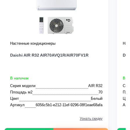
Настенные кондиционеры
Нас
Daichi AIR R32 AIR70AVQ1R/AIR70FV1R
Dai
В наличии
В н
Серия модели
AIR R32
Сер
Площадь м2
70
Пло
Цвет
Белый
Цве
Артикул
6056c5b1-e212-11ef-9296-08f1eae68afa
Арт
Узнать скидку