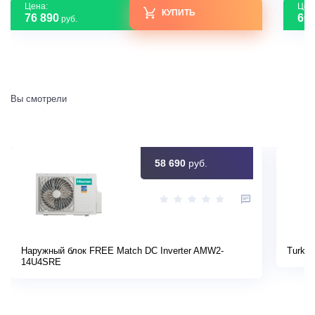
Цена:
Цен
КУПИТЬ
76 890
60 
руб.
Вы смотрели
58 690
руб.
Наружный блок FREE Match DC Inverter AMW2-
Turkov
14U4SRE