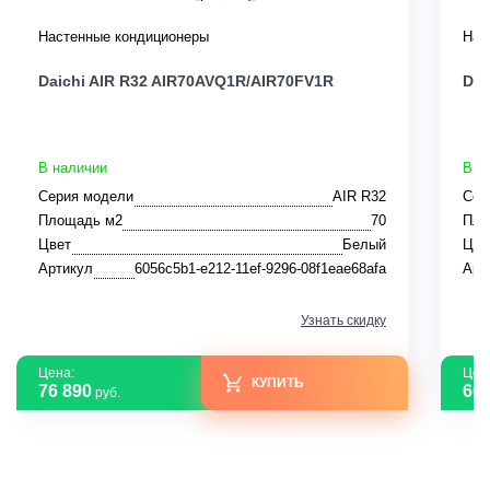
Настенные кондиционеры
Нас
Daichi AIR R32 AIR70AVQ1R/AIR70FV1R
Dai
В наличии
В н
Серия модели
AIR R32
Сер
Площадь м2
70
Пло
Цвет
Белый
Цве
Артикул
6056c5b1-e212-11ef-9296-08f1eae68afa
Арт
Узнать скидку
Цена:
Цен
КУПИТЬ
76 890
60 
руб.