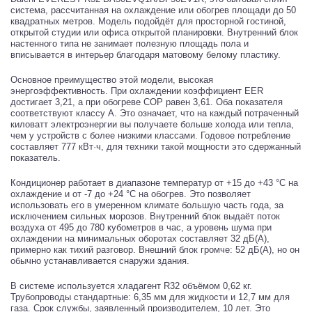
система, рассчитанная на охлаждение или обогрев площади до 50
квадратных метров. Модель подойдёт для просторной гостиной,
открытой студии или офиса открытой планировки. Внутренний блок
настенного типа не занимает полезную площадь пола и
вписывается в интерьер благодаря матовому белому пластику.
Основное преимущество этой модели, высокая
энергоэффективность. При охлаждении коэффициент EER
достигает 3,21, а при обогреве COP равен 3,61. Оба показателя
соответствуют классу A. Это означает, что на каждый потраченный
киловатт электроэнергии вы получаете больше холода или тепла,
чем у устройств с более низкими классами. Годовое потребление
составляет 777 кВт·ч, для техники такой мощности это сдержанный
показатель.
Кондиционер работает в диапазоне температур от +15 до +43 °C на
охлаждение и от -7 до +24 °C на обогрев. Это позволяет
использовать его в умеренном климате большую часть года, за
исключением сильных морозов. Внутренний блок выдаёт поток
воздуха от 495 до 780 кубометров в час, а уровень шума при
охлаждении на минимальных оборотах составляет 32 дБ(А),
примерно как тихий разговор. Внешний блок громче: 52 дБ(А), но он
обычно устанавливается снаружи здания.
В системе используется хладагент R32 объёмом 0,62 кг.
Трубопроводы стандартные: 6,35 мм для жидкости и 12,7 мм для
газа. Срок службы, заявленный производителем, 10 лет. Это