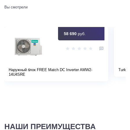
Вы смотрели
58 690
руб.
Наружный блок FREE Match DC Inverter AMW2-
Turkov
14U4SRE
НАШИ ПРЕИМУЩЕСТВА