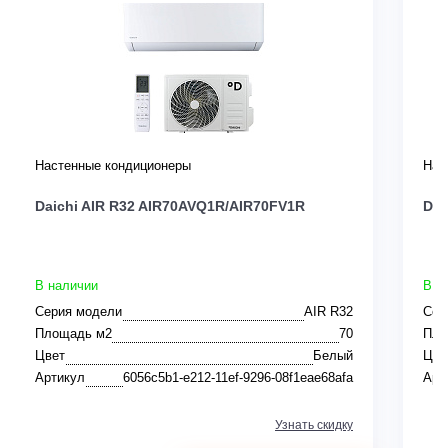
Настенные кондиционеры
Нас
Daichi AIR R32 AIR70AVQ1R/AIR70FV1R
Dai
В наличии
В н
Серия модели
AIR R32
Сер
Площадь м2
70
Пло
Цвет
Белый
Цве
Артикул
6056c5b1-e212-11ef-9296-08f1eae68afa
Арт
Узнать скидку