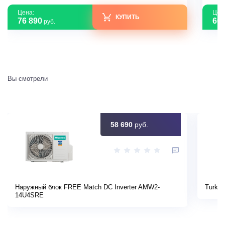
Цена:
Цен
КУПИТЬ
76 890
60 
руб.
Вы смотрели
58 690
руб.
Наружный блок FREE Match DC Inverter AMW2-
Turkov
14U4SRE