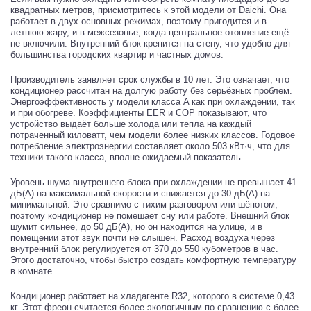
квадратных метров, присмотритесь к этой модели от Daichi. Она
работает в двух основных режимах, поэтому пригодится и в
летнюю жару, и в межсезонье, когда центральное отопление ещё
не включили. Внутренний блок крепится на стену, что удобно для
большинства городских квартир и частных домов.
Производитель заявляет срок службы в 10 лет. Это означает, что
кондиционер рассчитан на долгую работу без серьёзных проблем.
Энергоэффективность у модели класса A как при охлаждении, так
и при обогреве. Коэффициенты EER и COP показывают, что
устройство выдаёт больше холода или тепла на каждый
потраченный киловатт, чем модели более низких классов. Годовое
потребление электроэнергии составляет около 503 кВт·ч, что для
техники такого класса, вполне ожидаемый показатель.
Уровень шума внутреннего блока при охлаждении не превышает 41
дБ(А) на максимальной скорости и снижается до 30 дБ(А) на
минимальной. Это сравнимо с тихим разговором или шёпотом,
поэтому кондиционер не помешает сну или работе. Внешний блок
шумит сильнее, до 50 дБ(А), но он находится на улице, и в
помещении этот звук почти не слышен. Расход воздуха через
внутренний блок регулируется от 370 до 550 кубометров в час.
Этого достаточно, чтобы быстро создать комфортную температуру
в комнате.
Кондиционер работает на хладагенте R32, которого в системе 0,43
кг. Этот фреон считается более экологичным по сравнению с более