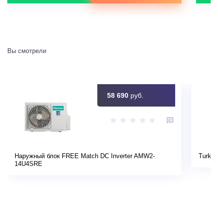
Вы смотрели
58 690
руб.
Наружный блок FREE Match DC Inverter AMW2-
Turkov
14U4SRE