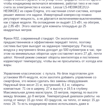
чтобы кондиционер включался мгновенно, работал тихо и не гнал
счета за электричество в космос. Lessar LS-HE09KDE2/LU-
HE09KDE2 из серии Enigma, это настенная сплит-система, которая
решает именно эти задачи. Инверторный компрессор плавно
регулирует мощность, а не дёргается включениями-выключениями,
как старые модели. На охлаждение он выдаёт 2,5 кВт, на обогрев,
до 2,85 кВт. Этого хватает для комнаты площадью до 25
квадратных метров.
Фреон R32, современный стандарт. Он экологичнее
предшественников и эффективнее передаёт тепло, поэтому
система быстрее выходит на заданную температуру. Расход
воздуха у внутреннего блока доходит до 500 кубометров в час, при
этом на минимальных оборотах шум составляет всего 27 дБ, почти
шёпот. Ночной режим снижает обороты вентилятора и постепенно
корректирует температуру, чтобы вы не просыпались от холода или
жары.
Управление классическое: с пульта. Но блок подготовлен для
установки Wi-Fi-модуля, если захотите добавить управление со
смартфона, это можно сделать без замены оборудования.
Наружный блок весит 21 кг, внутренний, 8,1 кг, габариты
компактные: 71 см в ширину, 27 в высоту и 19,5 в глубину.
Максимальная длина магистрали, 15 метров, перепад по высоте
между блоками, до 8 метров. Температурный диапазон работы: на
холод от минус 15 до плюс 43 градусов, на тепло, от минус 15 до
плюс 24. То есть кондиционер можно использовать даже в