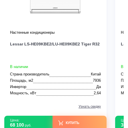
Настенные кондиционеры
Нас
Lessar LS-HE09KBE2/LU-HE09KBE2 Tiger R32
Les
В наличии
В н
Страна производитель
Китай
Стр
Площадь, м2
7936
Пло
Инвертор
Да
Инв
Мощность, кВт
2,64
Мощ
Узнать скидку
Цена:
Цен
КУПИТЬ
68 100
30 
руб.