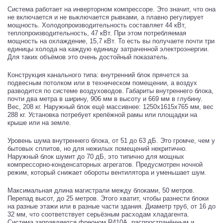
Система работает на инверторном компрессоре. Это значит, что она
не включается и не выключается рывками, а плавно регулирует
мощность. Холодопроизводительность составляет 44 кВт,
теплопроизводительность, 47 кВт. При этом потребляемая
мощность на охлаждение, 15,7 кВт. То есть вы получаете почти три
единицы холода на каждую единицу затраченной электроэнергии.
Для таких объёмов это очень достойный показатель.
Конструкция канального типа: внутренний блок прячется за
подвесным потолком или в техническом помещении, а воздух
разводится по системе воздуховодов. Габариты внутреннего блока,
почти два метра в ширину, 906 мм в высоту и 669 мм в глубину.
Вес, 208 кг. Наружный блок ещё массивнее: 1250x1615x765 мм, вес
288 кг. Установка потребует крепёжной рамы или площадки на
крыше или на земле.
Уровень шума внутреннего блока, от 51 до 63 дБ. Это громче, чем у
бытовых сплитов, но для нежилых помещений некритично.
Наружный блок шумит до 70 дБ, это типично для мощных
компрессорно-конденсаторных агрегатов. Предусмотрен ночной
режим, который снижает обороты вентилятора и уменьшает шум.
Максимальная длина магистрали между блоками, 50 метров.
Перепад высот, до 25 метров. Этого хватит, чтобы разнести блоки
на разные этажи или в разные части здания. Диаметр труб, от 16 до
32 мм, что соответствует серьёзным расходам хладагента.
Система заправляется фреоном R410A, распространённым и