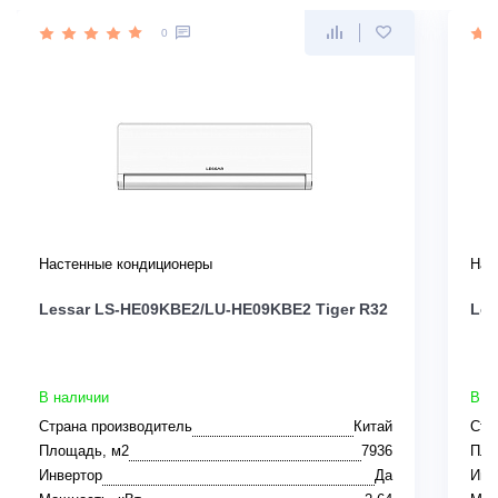
0
Настенные кондиционеры
Нас
Lessar LS-HE09KBE2/LU-HE09KBE2 Tiger R32
Les
В наличии
В н
Страна производитель
Китай
Стр
Площадь, м2
7936
Пло
Инвертор
Да
Инв