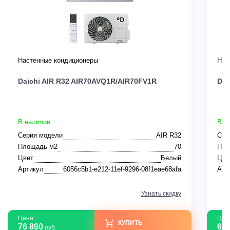
Настенные кондиционеры
Нас
Daichi AIR R32 AIR70AVQ1R/AIR70FV1R
Dai
В наличии
В н
Серия модели
AIR R32
Сер
Площадь м2
70
Пло
Цвет
Белый
Цве
Артикул
6056c5b1-e212-11ef-9296-08f1eae68afa
Арт
Узнать скидку
Цена:
Цен
КУПИТЬ
76 890
60 
руб.