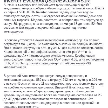
Inverter EVO25AVQS1R/EVO25FVS1R
Климат в квартире или небольшом доме площадью до 25
квадратных метров требует гибкого подхода. Тепловой насос Daichi
из серии EVOLUTION Inverter решает задачу круглый год: он
охлаждает воздух летом и обогревает помещение зимой даже при
сильных морозах. Модель работает на обогрев при температуре до
минус 30 градусов, а на охлаждение, от минус 18 до плюс 52. Это
возможно благодаря специальной адаптации под низкие
температуры.
В основе устройства лежит инверторный компрессор. Он плавно
регулирует мощность, не включаясь рывками на полную мощность.
Это снижает нагрузку на сеть и уменьшает счета за электричество.
Класс сезонной энергоэффективности на обогрев A++ и на
охлаждение A++ подтверждает экономичность. Коэффициент
энергоэффективности на обогрев COP равен 4.38, а на охлаждение
EER, 4.66. За год такой кондиционер потребляет около 290
киловатт-часов.
Внутренний блок имеет глянцевую белую поверхность и
компактные размеры: 889 мм в ширину, 212 мм в глубину и 294 мм
в высоту. Весит он всего 11 килограммов, поэтому монтаж на стену
не требует усиленного крепления. Внешний блок тяжелее, 42
килограмма, но его габариты стандартны для этой мощности.
Уровень шума внутреннего блока на охлаждение составляет от 25
до 41 децибела в зависимости от скорости вентилятора. Это
позволяет использовать кондиционер в спальне или детской, не
опасаясь громкого гула.