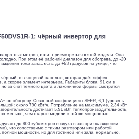
 и обслуживание
Отзывы
Доставка
-B1/DF50DVS1R-1: чёрный инвертор для
о 50 квадратных метров, стоит присмотреться к этой модел
 окном холодно. При этом её рабочий диапазон для обогрева,
Для охлаждения тоже запас есть: до +53 градусов на улице, 
 блока чёрный, с глянцевой панелью, которая даёт эффект
а стене, а скорее элемент интерьера. Габариты блока: 91 см
аметный, но за счёт тёмного цвета и лаконичной формы смотр