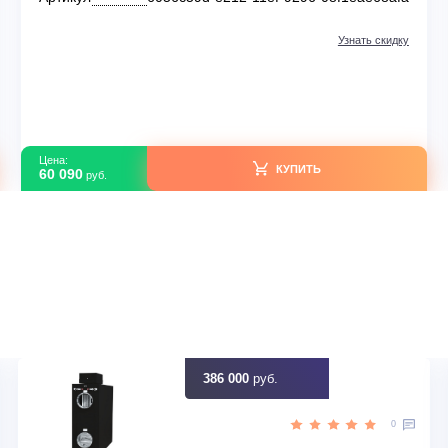
Настенные кондиционеры
Daichi AIR R32 AIR50AVQ1R/AIR50FV1R
В наличии
R32
Серия модели
70
Площадь м2
лый
Цвет
afa
Артикул
6056c59d-e212-11ef-9296-08f1e
идку
Узна
Цена:
КУПИТЬ
60 090
руб.