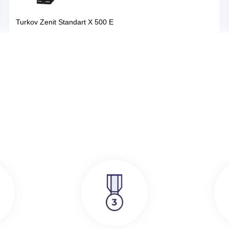
386 000
руб.
SRE
Turkov Zenit Standart X 500 E