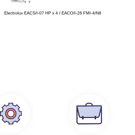
199 100
руб.
0
Electrolux EACS/I-07 HP x 4 / EACO/I-28 FMI-4