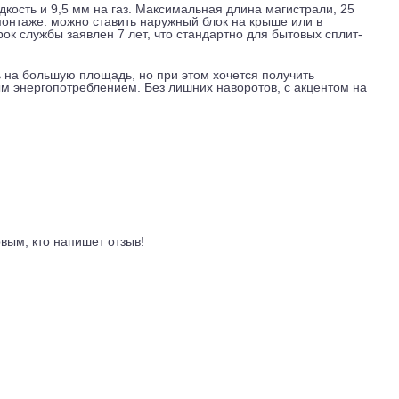
ению и A+ по обогреву. Сезонный коэффициент SEER, 6,1 (у
ьно небольшой: около 790 кВт*ч. Потребление на максимуме, 2
допроизводительность достигает 5,91 кВт, теплопроизводите
ектричества меньше, чем старые модели с той же мощностью.
блок выдувает до 800 кубометров воздуха в час при охлажде
аксимуме), что сопоставимо с тихим разговором или работой
тым на полной мощности, но для гостиной или зала, нормал
 на жидкость и 9,5 мм на газ. Максимальная длина магистра
ть при монтаже: можно ставить наружный блок на крыше или 
10 кг. Срок службы заявлен 7 лет, что стандартно для бытовых
ощность на большую площадь, но при этом хочется получить
женным энергопотреблением. Без лишних наворотов, с акце
ывы
ть первым, кто напишет отзыв!