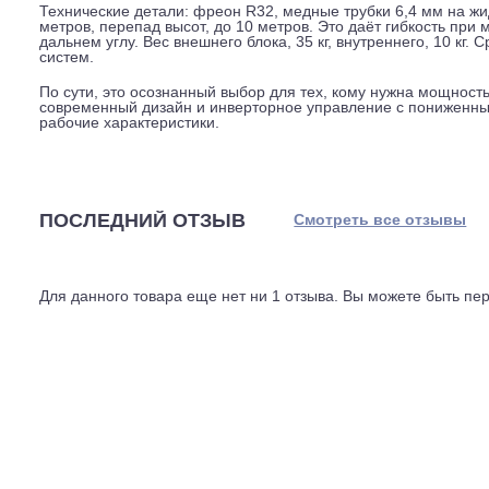
По эффективности модель входит в класс A по охлажд
A++), то есть за год расход электроэнергии относител
при охлаждении и 2,52 кВт при нагреве. При этом холо
6,07 кВт. То есть при хорошей теплоотдаче тратит эл
Управление идёт с ИК-пульта в комплекте. Внутренний 
Уровень шума, от 27 дБ (ночной режим) до 43 дБ (на м
холодильника. Для спальни может показаться громкова
Технические детали: фреон R32, медные трубки 6,4 мм
метров, перепад высот, до 10 метров. Это даёт гибкос
дальнем углу. Вес внешнего блока, 35 кг, внутреннего, 
систем.
По сути, это осознанный выбор для тех, кому нужна м
современный дизайн и инверторное управление с пони
рабочие характеристики.
ПОСЛЕДНИЙ ОТЗЫВ
Смотреть все отз
Для данного товара еще нет ни 1 отзыва. Вы можете бы