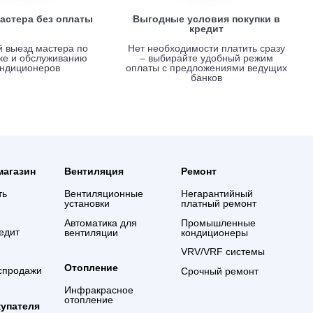
Вызов мастера без оплаты
Выгодные услови
креди
Срочный выезд мастера по
Нет необходимости 
установке и обслуживанию
– выбирайте удо
кондиционеров
оплаты с предложе