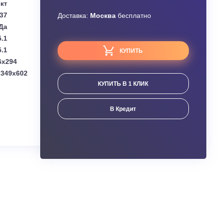
Узнать скидку
DAICHI
Завышена цена?
Комплект
1.37
Доставка:
Москва
бесплатно
Да
5.1
5.1
КУПИТЬ
(мм):
910x206x294
мм):
853(+70)x349x602
КУПИТЬ В 1 КЛИК
ания
В Кредит