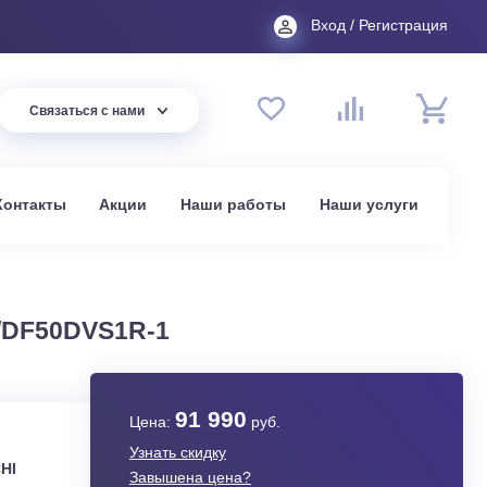
Вход
44 94
Связаться с нами
до 20:00
t.ru
омпании
Контакты
Акции
Наши работы
На
в Москве
1R-B1/DF50DVS1R-1
91 990
Цена:
руб.