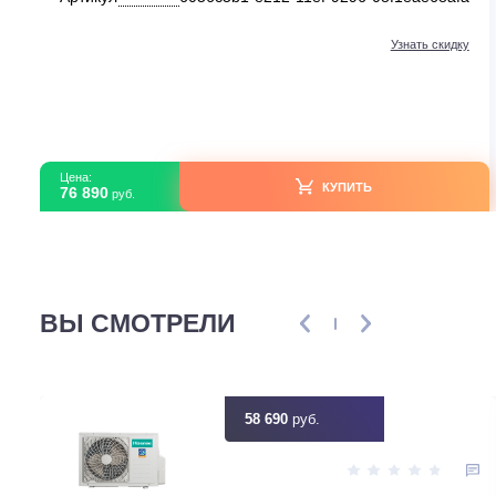
Настенные кондиционеры
Daichi AIR R32 AIR70AVQ1R/AIR70FV1R
В наличии
Серия модели
AIR 
Площадь м2
Цвет
Бе
Артикул
6056c5b1-e212-11ef-9296-08f1eae68
Узнать ск
Цена:
КУПИТЬ
76 890
руб.