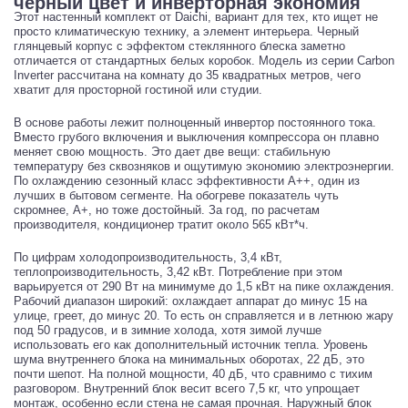
черный цвет и инверторная экономия
Этот настенный комплект от Daichi, вариант для тех, кто ищет не
просто климатическую технику, а элемент интерьера. Черный
глянцевый корпус с эффектом стеклянного блеска заметно
отличается от стандартных белых коробок. Модель из серии Carbon
Inverter рассчитана на комнату до 35 квадратных метров, чего
хватит для просторной гостиной или студии.
В основе работы лежит полноценный инвертор постоянного тока.
Вместо грубого включения и выключения компрессора он плавно
меняет свою мощность. Это дает две вещи: стабильную
температуру без сквозняков и ощутимую экономию электроэнергии.
По охлаждению сезонный класс эффективности A++, один из
лучших в бытовом сегменте. На обогреве показатель чуть
скромнее, A+, но тоже достойный. За год, по расчетам
производителя, кондиционер тратит около 565 кВт*ч.
По цифрам холодопроизводительность, 3,4 кВт,
теплопроизводительность, 3,42 кВт. Потребление при этом
варьируется от 290 Вт на минимуме до 1,5 кВт на пике охлаждения.
Рабочий диапазон широкий: охлаждает аппарат до минус 15 на
улице, греет, до минус 20. То есть он справляется и в летнюю жару
под 50 градусов, и в зимние холода, хотя зимой лучше
использовать его как дополнительный источник тепла. Уровень
шума внутреннего блока на минимальных оборотах, 22 дБ, это
почти шепот. На полной мощности, 40 дБ, что сравнимо с тихим
разговором. Внутренний блок весит всего 7,5 кг, что упрощает
монтаж, особенно если стена не самая прочная. Наружный блок