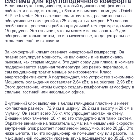
система для круглогодичного комфорта
Если вам нужен кондиционер, который одинаково эффективно
работает и в жару, и в холод, обратите внимание на модель Daichi
ALPine Inverter. Это настенная сплит-система, рассчитанная на
обслуживание помещений до 25 квадратных метров. Её главная
особенность, уверенная работа при уличной температуре до минус
15 градусов. Это означает, что вы можете использовать её для
обогрева не только летом, но и в межсезонье, когда центральное
отопление ещё не включили.
За комфортный климат отвечает инверторный компрессор. Он
плавно регулирует мощность, не включаясь и не выключаясь
рывками, как старые модели. Это даёт сразу два плюса: в комнате
поддерживается заданная температура без резких перепадов, а
сам кондиционер тратит меньше электроэнергии. Класс
энергоэффективности A подтверждает, что устройство экономично.
Мощность охлаждения составляет 2,64 кВт, а на обогрев, 2,93 кВт.
Этого достаточно, чтобы быстро создать комфортную атмосферу в
спальне, гостиной или небольшом офисе.
Внутренний блок выполнен в белом глянцевом пластике и имеет
компактные размеры: 72,9 см в ширину, 29,2 см в высоту и 20 см в
глубину. Он весит всего 7,6 кг, что упрощает монтаж на стену.
Внешний блок тяжелее, 18 кг, но это стандартно для таких систем.
Обратите внимание на показатель шума: на минимальной скорости
внутренний блок работает практически бесшумно, всего 20 дБ. Это
ниже шёпота, так что кондиционер не помешает сну или работе. На
максимальной мощности уровень звука поднимается до 35 дБ, что