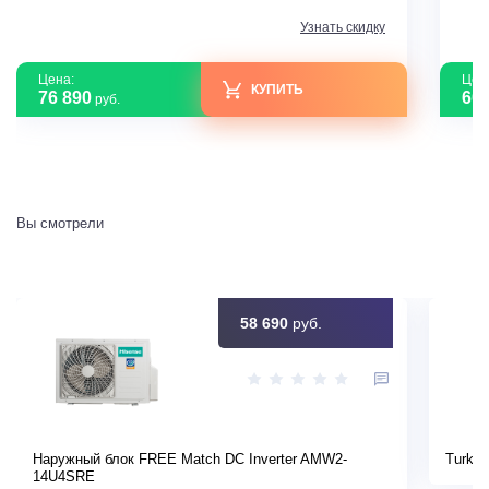
Узнать скидку
Цена:
Цен
КУПИТЬ
76 890
60 
руб.
Вы смотрели
58 690
руб.
Наружный блок FREE Match DC Inverter AMW2-
Turkov
14U4SRE