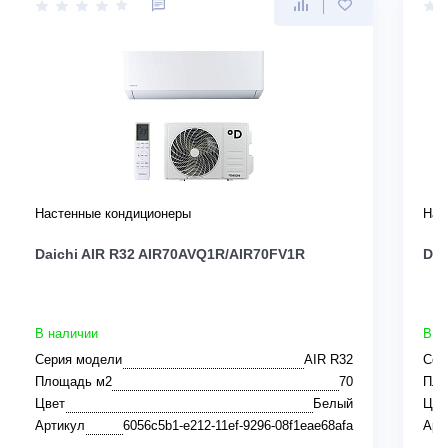
Настенные кондиционеры
Нас
Daichi AIR R32 AIR70AVQ1R/AIR70FV1R
Dai
В наличии
В н
Серия модели
AIR R32
Сер
Площадь м2
70
Пло
Цвет
Белый
Цве
Артикул
6056c5b1-e212-11ef-9296-08f1eae68afa
Арт