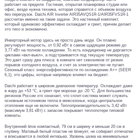
работает на пределе. Гостиная, открытая планировка студии или
офис, везде нужна техника, которая справится с объемом воздуха
без перегрузок. Daichi AIR Inverter AIR35AVQS1R-1/AIR35FVS1R-1
рассчитан именно на такие задачи. Это настенный комплект,
который одинаково эффективно охлаждает и греет, причем делает
это тихо и экономично.
Инверторный мотор здесь не просто дань моде. Он плавно
регулирует мощность, от 0,92 кВт в самом щадящем режиме до
3,77 кВт на полном охлаждении. То есть кондиционер не дергается
циклами «вкл-выкл», а подстраивается под текущую температуру.
Это дает сразу два плюса: в комнате нет сквозняков от резких
порывов холодного воздуха, и счет за электричество не пугает.
Сезонный класс энергоэффективности по охлаждению A++ (SEER
6,1), это цифры, которые напрямую влияют на бюджет.
Daichi работает в широком диапазоне температур. Охлаждает даже
в жару до +53 °C, а греет при морозах до -20 °C. Для большинства
регионов России это означает, что сплит-система может служить
основным источником тепла в межсезонье, когда центральное
отопление еще не включили. Теплопроизводительность 3,42 кВт
(максимум 3,81 кВт) с запасом покрывает теплопотери типовой
комнаты.
Внутренний блок компактный, 79 см в ширину и меньше 20 см в
глубину. Матовый белый пластик не бликует, не собирает отпечатки
и вписывается в любой интерьер. Уровень шума на минимальных