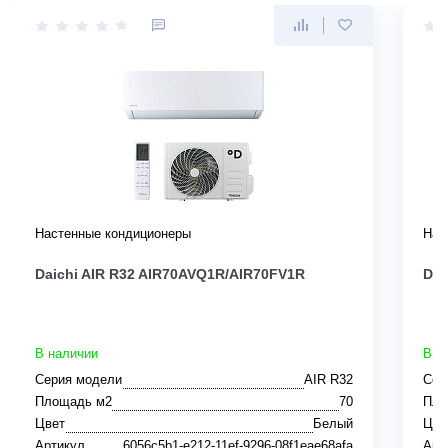
Настенные кондиционеры
Нас
Daichi AIR R32 AIR70AVQ1R/AIR70FV1R
Dai
В наличии
В н
Серия модели
AIR R32
Сер
Площадь м2
70
Пло
Цвет
Белый
Цве
Артикул
6056c5b1-e212-11ef-9296-08f1eae68afa
Арт