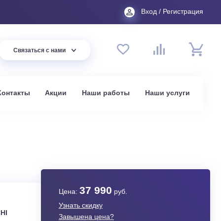
Вход
44 94
Связаться с нами
до 20:00
t.ru
омпании
Контакты
Акции
Наши работы
На
в Москве
37 990
Цена:
руб.