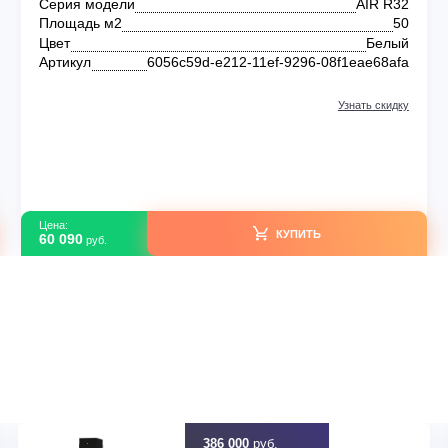
Настенные кондиционеры
Daichi AIR R32 AIR50AVQ1R/AIR50FV1R
В наличии
R32
Серия модели
70
Площадь м2
лый
Цвет
afa
Артикул
6056c59d-e212-11ef-9296-08f1e
идку
Узна