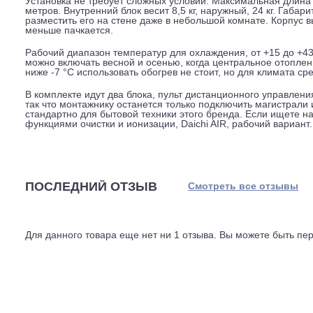
возможность улучшить микроклимат: поток проходит че
неприятных запахов. Для аллергиков или жителей горо
Энергоэффективность модели соответствует классу A к
(охлаждение) равен 3,21, а COP (обогрев), 3,61. Это 
получаете больше трёх киловатт холода или тепла. Год
неинверторных сплит-систем такой мощности.
Установка не требует сложных условий. Максимальная 
метров. Внутренний блок весит 8,5 кг, наружный, 24 к
разместить его на стене даже в небольшой комнате. Ко
меньше пачкается.
Рабочий диапазон температур для охлаждения, от +15 до
можно включать весной и осенью, когда центральное 
ниже -7 °C использовать обогрев не стоит, но для клим
В комплекте идут два блока, пульт дистанционного упра
так что монтажнику останется только подключить магис
стандартно для бытовой техники этого бренда. Если 
функциями очистки и ионизации, Daichi AIR, рабочий в
ПОСЛЕДНИЙ ОТЗЫВ
Смотреть все отз