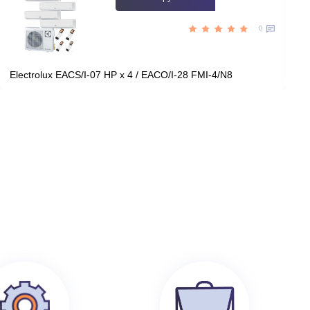
Цена:
КУПИТЬ
37 990
руб.
199 100
руб.
0
Electrolux EACS/I-07 HP x 4 / EACO/I-28 FMI-4