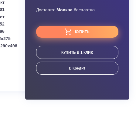
Узнать скидку
DAICHI
Завышена цена?
Комплект
1.01
Доставка:
Москва
бесплатно
Нет
3.52
3.66
КУПИТЬ
(мм):
790x192x275
мм):
777(+70)x290x498
КУПИТЬ В 1 КЛИК
ания
В Кредит