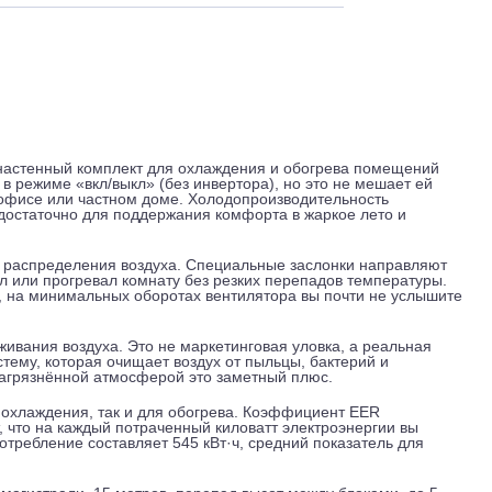
 и обслуживание
Отзывы
Доставка
ытовой настенный комплект для охлаждения и обогрева пом
олько в режиме «вкл/выкл» (без инвертора), но это не меша
льшом офисе или частном доме. Холодопроизводительность
Вт, чего достаточно для поддержания комфорта в жаркое лето
мерного распределения воздуха. Специальные заслонки нап
 охлаждал или прогревал комнату без резких перепадов темпе
8 дБ(А), на минимальных оборотах вентилятора вы почти не
.
ззараживания воздуха. Это не маркетинговая уловка, а реа