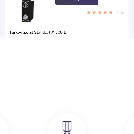
Цена:
КУПИТЬ
60 090
руб.
386 000
руб.
SRE
Turkov Zenit Standart X 500 E