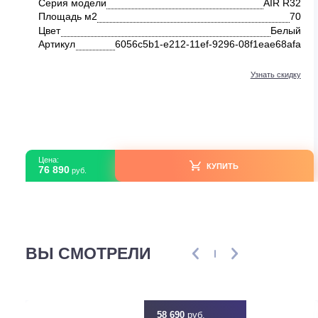
Настенные кондиционеры
Daichi AIR R32 AIR70AVQ1R/AIR70FV1R
В наличии
Серия модели
AIR 
Площадь м2
Цвет
Бе
Артикул
6056c5b1-e212-11ef-9296-08f1eae68
Узнать ск