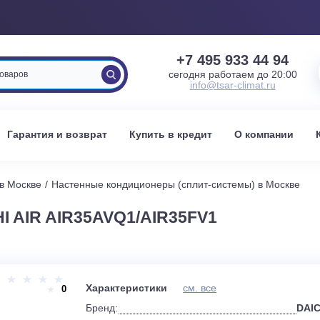
+7 495 933 
сегодня работаем 
info@tsar-clima
вка
Гарантия и возврат
Купить в кредит
О к
стемы в Москве
Настенные кондиционеры (сплит-системы) 
HI AIR AIR35AVQ1/AIR35FV1
и
Характеристики
см. все