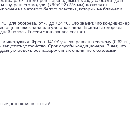
рез систему, которая очищает воздух от пыльцы, бактерий и
дов с загрязнённой атмосферой это заметный плюс.
ак для охлаждения, так и для обогрева. Коэффициент EER
означает, что на каждый потраченный киловатт электроэнергии
овое потребление составляет 545 кВт·ч, средний показатель
длина магистрали, 15 метров, перепад высот между блоками
г. Габариты внутреннего модуля (790x192x275 мм) позволяют
рпус выполнен из матового белого пластика, который не бли
 +43 °C, для обогрева, от -7 до +24 °C. Это значит, что ко
отопление ещё не включили или уже отключили. В сильные м
ата средней полосы России этого запаса хватает.
вления и инструкция. Фреон R410A уже заправлен в систему (
трали и запустить устройство. Срок службы кондиционера, 7 л
ищете надёжную модель без навороченных опций, но с базов
ариант.
ывы